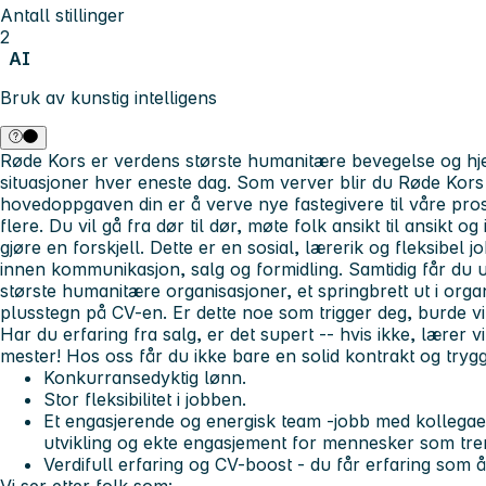
Antall stillinger
2
AI
Bruk av kunstig intelligens
Røde Kors er verdens største humanitære bevegelse og hj
situasjoner hver eneste dag. Som verver blir du Røde Kors s
hovedoppgaven din er å verve nye fastegivere til våre prosj
flere. Du vil gå fra dør til dør, møte folk ansikt til ansikt og
gjøre en forskjell. Dette er en sosial, lærerik og fleksibel j
innen kommunikasjon, salg og formidling. Samtidig får du u
største humanitære organisasjoner, et springbrett ut i orga
plusstegn på CV-en. Er dette noe som trigger deg, burde vi
Har du erfaring fra salg, er det supert -- hvis ikke, lærer vi
mester!
Hos oss får du ikke bare en solid kontrakt og try
Konkurransedyktig lønn.
Stor fleksibilitet i jobben.
Et engasjerende og energisk team -jobb med kollegaer
utvikling og ekte engasjement for mennesker som tren
Verdifull erfaring og CV-boost - du får erfaring som å