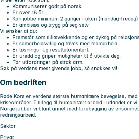
Vi ser etter folk som:
Kommuniserer godt på norsk.
Er over 18 år.
Kan jobbe minimum 2 ganger i uken (mandag-fredag) p
Er ambisiøs og trygg på seg selv.
Vi ønsker at du:
Fremstår som tillitsvekkende og er dyktig på relasjon
Er samarbeidsvillig og trives med teamarbeid.
Er løsnings- og resultatorientert.
Er uredd og griper muligheter til å utvikle deg.
Tar utfordringer på strak arm.
Søk på verdens mest givende jobb, så snakkes vi!
Om bedriften
Røde Kors er verdens største humanitære bevegelse, med unik
kriseområder. I tillegg til humanitært arbeid i utlandet er vi t
Norge jobber vi blant annet med forebygging av ensomhet
redningsarbeid.
Sektor
Privat