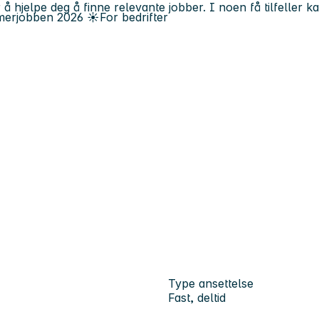
 å hjelpe deg å finne relevante jobber. I noen få tilfeller 
erjobben
2026
☀️
For bedrifter
Type ansettelse
Fast, deltid