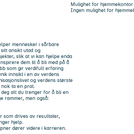
Mulighet for hjemmekontor
Ingen mulighet for hjemme
elper mennesker i sårbare
itt ansikt utad og
ekter, slik at vi kan hjelpe enda
 inspirere dem til å bli med på å
obb som gir verdifull erfaring
nik innsikt i en av verdens
nisasjonslivet og verdens største
 nok ta en prat.
 deg alt du trenger for å bli en
gge rammer, men også:
 som drives av resultater,
ger hjelp.
pner dører videre i karrieren.