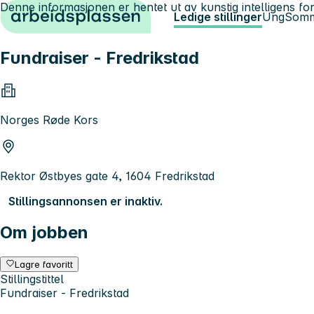
Denne informasjonen er hentet ut av kunstig intelligens for
Hopp til innhold
Ledige stillinger
Ung
Somm
Fundraiser - Fredrikstad
Norges Røde Kors
Rektor Østbyes gate 4, 1604 Fredrikstad
Stillingsannonsen er inaktiv.
Om jobben
Lagre favoritt
Stillingstittel
Fundraiser - Fredrikstad