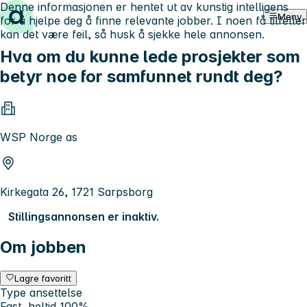
Denne informasjonen er hentet ut av kunstig intelligens
Hopp til innhold
Meny
for å hjelpe deg å finne relevante jobber. I noen få tilfeller
kan det være feil, så husk å sjekke hele annonsen.
Hva om du kunne lede prosjekter som
betyr noe for samfunnet rundt deg?
WSP Norge as
Kirkegata 26, 1721 Sarpsborg
Stillingsannonsen er inaktiv.
Om jobben
Lagre favoritt
Type ansettelse
Fast, heltid 100%