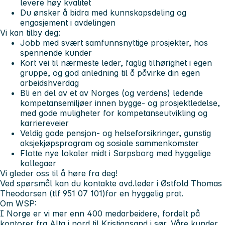
levere høy kvalitet
Du ønsker å bidra med kunnskapsdeling og
engasjement i avdelingen
Vi kan tilby deg:
Jobb med svært samfunnsnyttige prosjekter, hos
spennende kunder
Kort vei til nærmeste leder, faglig tilhørighet i egen
gruppe, og god anledning til å påvirke din egen
arbeidshverdag
Bli en del av et av Norges (og verdens) ledende
kompetansemiljøer innen bygge- og prosjektledelse,
med gode muligheter for kompetanseutvikling og
karriereveier
Veldig gode pensjon- og helseforsikringer, gunstig
aksjekjøpsprogram og sosiale sammenkomster
Flotte nye lokaler midt i Sarpsborg med hyggelige
kollegaer
Vi gleder oss til å høre fra deg!
Ved spørsmål kan du kontakte avd.leder i Østfold Thomas
Theodorsen (tlf 951 07 101)for en hyggelig prat.
Om WSP:
I Norge er vi mer enn 400 medarbeidere, fordelt på
kontorer fra Alta i nord til Kristiansand i sør. Våre kunder