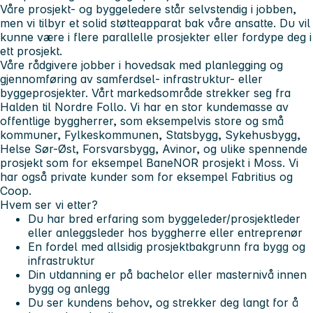
Våre prosjekt- og byggeledere står selvstendig i jobben,
men vi tilbyr et solid støtteapparat bak våre ansatte. Du vil
kunne være i flere parallelle prosjekter eller fordype deg i
ett prosjekt.
Våre rådgivere jobber i hovedsak med planlegging og
gjennomføring av samferdsel- infrastruktur- eller
byggeprosjekter. Vårt markedsområde strekker seg fra
Halden til Nordre Follo. Vi har en stor kundemasse av
offentlige byggherrer, som eksempelvis store og små
kommuner, Fylkeskommunen, Statsbygg, Sykehusbygg,
Helse Sør-Øst, Forsvarsbygg, Avinor, og ulike spennende
prosjekt som for eksempel BaneNOR prosjekt i Moss. Vi
har også private kunder som for eksempel Fabritius og
Coop.
Hvem ser vi etter?
Du har bred erfaring som byggeleder/prosjektleder
eller anleggsleder hos byggherre eller entreprenør
En fordel med allsidig prosjektbakgrunn fra bygg og
infrastruktur
Din utdanning er på bachelor eller masternivå innen
bygg og anlegg
Du ser kundens behov, og strekker deg langt for å