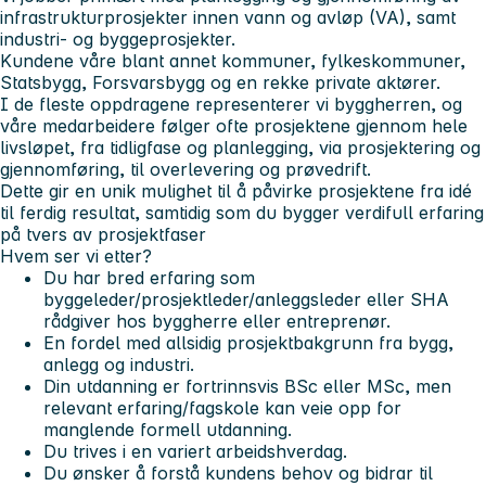
infrastrukturprosjekter innen vann og avløp (VA), samt
industri- og byggeprosjekter.
Kundene våre blant annet kommuner, fylkeskommuner,
Statsbygg, Forsvarsbygg og en rekke private aktører.
I de fleste oppdragene representerer vi byggherren, og
våre medarbeidere følger ofte prosjektene gjennom hele
livsløpet, fra tidligfase og planlegging, via prosjektering og
gjennomføring, til overlevering og prøvedrift.
Dette gir en unik mulighet til å påvirke prosjektene fra idé
til ferdig resultat, samtidig som du bygger verdifull erfaring
på tvers av prosjektfaser
Hvem ser vi etter?
Du har bred erfaring som
byggeleder/prosjektleder/anleggsleder eller SHA
rådgiver hos byggherre eller entreprenør.
En fordel med allsidig prosjektbakgrunn fra bygg,
anlegg og industri.
Din utdanning er fortrinnsvis BSc eller MSc, men
relevant erfaring/fagskole kan veie opp for
manglende formell utdanning.
Du trives i en variert arbeidshverdag.
Du ønsker å forstå kundens behov og bidrar til