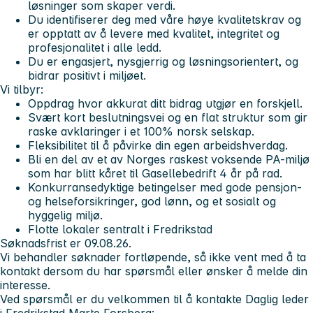
løsninger som skaper verdi.
Du identifiserer deg med våre høye kvalitetskrav og
er opptatt av å levere med kvalitet, integritet og
profesjonalitet i alle ledd.
Du er engasjert, nysgjerrig og løsningsorientert, og
bidrar positivt i miljøet.
Vi tilbyr:
Oppdrag hvor akkurat ditt bidrag utgjør en forskjell.
Svært kort beslutningsvei og en flat struktur som gir
raske avklaringer i et 100% norsk selskap.
Fleksibilitet til å påvirke din egen arbeidshverdag.
Bli en del av et av Norges raskest voksende PA-miljø
som har blitt kåret til Gasellebedrift 4 år på rad.
Konkurransedyktige betingelser med gode pensjon-
og helseforsikringer, god lønn, og et sosialt og
hyggelig miljø.
Flotte lokaler sentralt i Fredrikstad
Søknadsfrist er 09.08.26.
Vi behandler søknader fortløpende, så ikke vent med å ta
kontakt dersom du har spørsmål eller ønsker å melde din
interesse.
Ved spørsmål er du velkommen til å kontakte Daglig leder
i Fredrikstad Marte Forsberg;