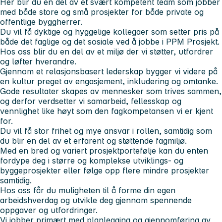
Her blir du en del av et svært kompetent team som jobber
med både store og små prosjekter for både private og
offentlige byggherrer.
Du vil få dyktige og hyggelige kollegaer som setter pris på
både det faglige og det sosiale ved å jobbe i PPM Prosjekt.
Hos oss blir du en del av et miljø der vi støtter, utfordrer
og løfter hverandre.
Gjennom et relasjonsbasert lederskap bygger vi videre på
en kultur preget av engasjement, inkludering og omtanke.
Gode resultater skapes av mennesker som trives sammen,
og derfor verdsetter vi samarbeid, fellesskap og
vennlighet like høyt som den fagkompetansen vi er kjent
for.
Du vil få stor frihet og mye ansvar i rollen, samtidig som
du blir en del av et erfarent og støttende fagmiljø.
Med en bred og variert prosjektportefølje kan du enten
fordype deg i større og komplekse utviklings- og
byggeprosjekter eller følge opp flere mindre prosjekter
samtidig.
Hos oss får du muligheten til å forme din egen
arbeidshverdag og utvikle deg gjennom spennende
oppgaver og utfordringer.
Vi jobber primært med planlegging og gjennomføring av