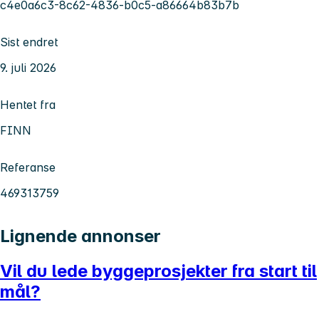
c4e0a6c3-8c62-4836-b0c5-a86664b83b7b
Sist endret
9. juli 2026
Hentet fra
FINN
Referanse
469313759
Lignende annonser
Vil du lede byggeprosjekter fra start til
mål?