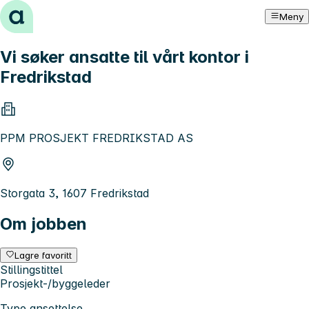
Hopp til innhold
Meny
Vi søker ansatte til vårt kontor i
Fredrikstad
PPM PROSJEKT FREDRIKSTAD AS
Storgata 3, 1607 Fredrikstad
Om jobben
Lagre favoritt
Stillingstittel
Prosjekt-/byggeleder
Type ansettelse