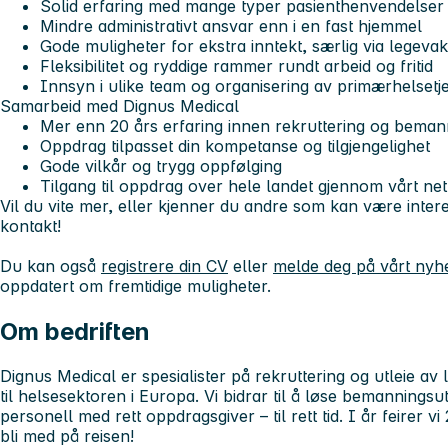
Solid erfaring med mange typer pasienthenvendelser
Mindre administrativt ansvar enn i en fast hjemmel
Gode muligheter for ekstra inntekt, særlig via legevak
Fleksibilitet og ryddige rammer rundt arbeid og fritid
Innsyn i ulike team og organisering av primærhelsetj
Samarbeid med Dignus Medical
Mer enn 20 års erfaring innen rekruttering og beman
Oppdrag tilpasset din kompetanse og tilgjengelighet
Gode vilkår og trygg oppfølging
Tilgang til oppdrag over hele landet gjennom vårt net
Vil du vite mer, eller kjenner du andre som kan være inter
kontakt!
Du kan også
registrere din CV
eller
melde deg på vårt nyh
oppdatert om fremtidige muligheter.
Om bedriften
Dignus Medical er spesialister på rekruttering og utleie av 
til helsesektoren i Europa. Vi bidrar til å løse bemanningsu
personell med rett oppdragsgiver – til rett tid. I år feirer vi
bli med på reisen!