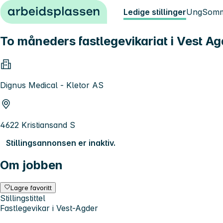
Hopp til innhold
Ledige stillinger
Ung
Somm
To måneders fastlegevikariat i Vest Ag
Dignus Medical - Kletor AS
4622 Kristiansand S
Stillingsannonsen er inaktiv.
Om jobben
Lagre favoritt
Stillingstittel
Fastlegevikar i Vest-Agder