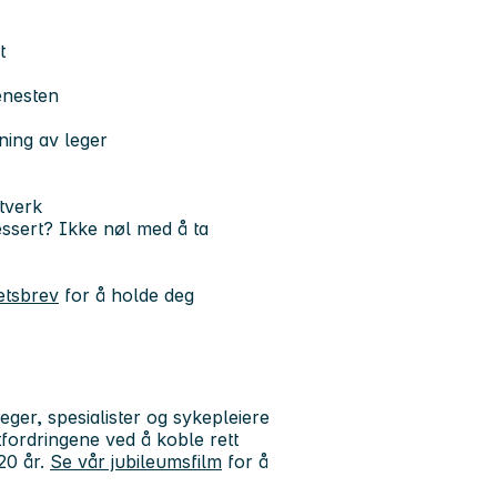
t
enesten
ning av leger
tverk
essert? Ikke nøl med å ta
etsbrev
for å holde deg
leger, spesialister og sykepleiere
tfordringene ved å koble rett
 20 år.
Se vår jubileumsfilm
for å