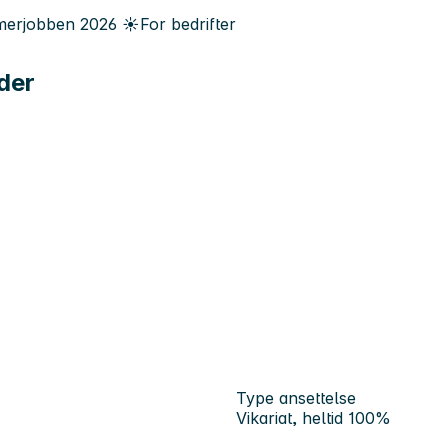
erjobben
2026
☀️
For bedrifter
der
Type ansettelse
Vikariat, heltid 100%