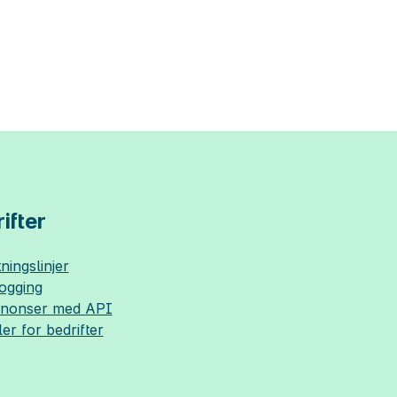
ifter
ningslinjer
logging
nnonser med API
ler for bedrifter