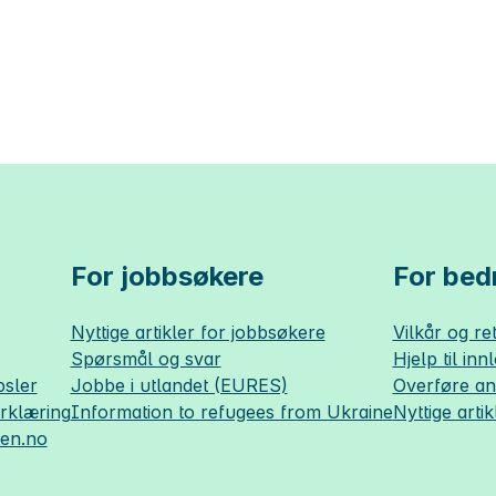
For jobbsøkere
For bedr
Nyttige artikler for jobbsøkere
Vilkår og ret
Spørsmål og svar
Hjelp til inn
sler
Jobbe i utlandet (EURES)
Overføre a
erklæring
Information to refugees from Ukraine
Nyttige artik
sen.no