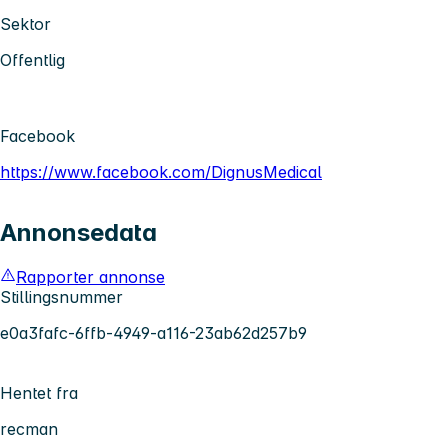
Sektor
Offentlig
Facebook
https://www.facebook.com/DignusMedical
Annonsedata
Rapporter annonse
Stillingsnummer
e0a3fafc-6ffb-4949-a116-23ab62d257b9
Hentet fra
recman