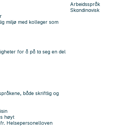
Arbeidsspråk
Skandinavisk
r
lig miljø med kolleger som
gheter for å på ta seg en del
pråkene, både skriftlig og
isin
s høyt
jfr. Helsepersonelloven