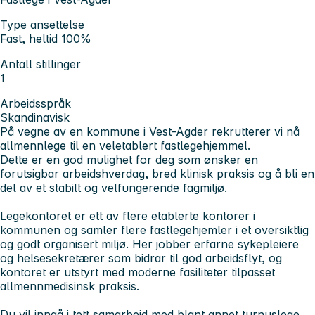
Type ansettelse
Fast, heltid 100%
Antall stillinger
1
Arbeidsspråk
Skandinavisk
På vegne av en kommune i Vest-Agder rekrutterer vi nå
allmennlege til en veletablert fastlegehjemmel.
Dette er en god mulighet for deg som ønsker en
forutsigbar arbeidshverdag, bred klinisk praksis og å bli en
del av et stabilt og velfungerende fagmiljø.
Legekontoret er ett av flere etablerte kontorer i
kommunen og samler flere fastlegehjemler i et oversiktlig
og godt organisert miljø. Her jobber erfarne sykepleiere
og helsesekretærer som bidrar til god arbeidsflyt, og
kontoret er utstyrt med moderne fasiliteter tilpasset
allmennmedisinsk praksis.
Du vil inngå i tett samarbeid med blant annet turnuslege,