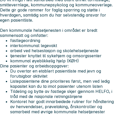
smittevernlege, kommunepsykolog og kommuneoverlege.
Dette gir gode rammer for faglig sparring og støtte i
hverdagen, samtidig som du har selvstendig ansvar for
egen pasientliste.
Den kommunale helsetjenesten i området er bredt
sammensatt og omfatter:
fastlegeordning
interkommunal legevakt
arbeid ved helsestasjon og skolehelsetjeneste
tjenester knyttet til sykehjem og omsorgssenter
kommunal øyeblikkelig hjelp (KØH)
Dine pasienter og arbeidsoppgaver:
Du overtar en etablert pasientliste med jevn og
forutsigbar aktivitet
Listepasientene dine prioriteres først, men ved ledig
kapasitet kan du ta imot pasienter utenom listen
Tildeling og bytte av fastlege skjer gjennom HELFO, i
tråd med de nasjonale retningslinjene
Kontoret har godt innarbeidede rutiner for håndtering
av henvendelser, prøvetaking, årskontroller og
samarbeid med øvrige kommunale helsetjenester