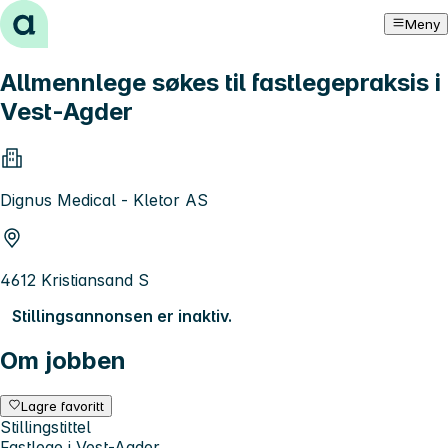
Hopp til innhold
Meny
Allmennlege søkes til fastlegepraksis i
Vest-Agder
Dignus Medical - Kletor AS
4612 Kristiansand S
Stillingsannonsen er inaktiv.
Om jobben
Lagre favoritt
Stillingstittel
Fastlege i Vest-Agder