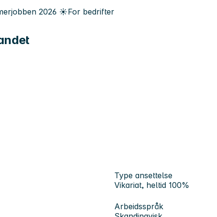
erjobben
2026
☀️
For bedrifter
landet
Type ansettelse
Vikariat, heltid 100%
Arbeidsspråk
Skandinavisk