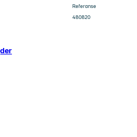
Referanse
480820
gder