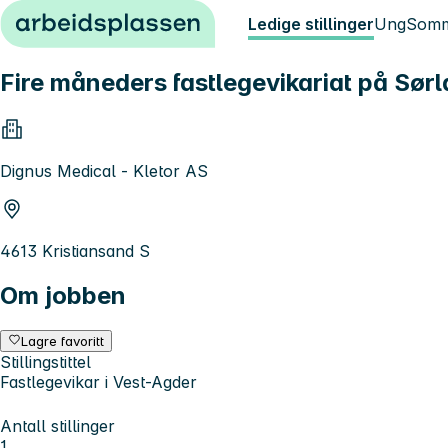
Hopp til innhold
Ledige stillinger
Ung
Somm
Fire måneders fastlegevikariat på Sør
Dignus Medical - Kletor AS
4613 Kristiansand S
Om jobben
Lagre favoritt
Stillingstittel
Fastlegevikar i Vest-Agder
Antall stillinger
1