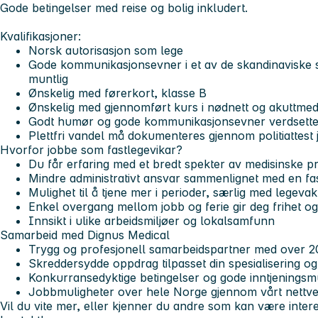
Gode betingelser med reise og bolig inkludert.
Kvalifikasjoner:
Norsk autorisasjon som lege
Gode kommunikasjonsevner i et av de skandinaviske s
muntlig
Ønskelig med førerkort, klasse B
Ønskelig med gjennomført kurs i nødnett og akuttmed
Godt humør og gode kommunikasjonsevner verdsette
Plettfri vandel må dokumenteres gjennom politiattest 
Hvorfor jobbe som fastlegevikar?
Du får erfaring med et bredt spekter av medisinske pr
Mindre administrativt ansvar sammenlignet med en fast
Mulighet til å tjene mer i perioder, særlig med legev
Enkel overgang mellom jobb og ferie gir deg frihet og f
Innsikt i ulike arbeidsmiljøer og lokalsamfunn
Samarbeid med Dignus Medical
Trygg og profesjonell samarbeidspartner med over 20
Skreddersydde oppdrag tilpasset din spesialisering og 
Konkurransedyktige betingelser og gode inntjeningsm
Jobbmuligheter over hele Norge gjennom vårt nettv
Vil du vite mer, eller kjenner du andre som kan være inter