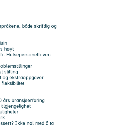
pråkene, både skriftlig og
isin
s høyt
jfr. Helsepersonelloven
oblemstillinger
 stilling
akt og ekstraoppgaver
leksibilitet
 års bransjeerfaring
tilgjengelighet
uligheter
erk
essert? Ikke nøl med å ta