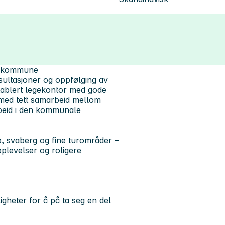
andskommune
sultasjoner og oppfølging av
etablert legekontor med gode
ø med tett samarbeid mellom
arbeid i den kommunale
ø, svaberg og fine turområder –
plevelser og roligere
gheter for å på ta seg en del