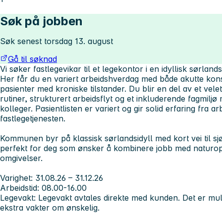
Søk på jobben
Søk senest torsdag 13. august
Gå til søknad
Vi søker fastlegevikar til et legekontor i en idyllisk sørl
Her får du en variert arbeidshverdag med både akutte kon
pasienter med kroniske tilstander. Du blir en del av et vel
rutiner, strukturert arbeidsflyt og et inkluderende fagmilj
kolleger. Pasientlisten er variert og gir solid erfaring fra 
fastlegetjenesten.
Kommunen byr på klassisk sørlandsidyll med kort vei til sj
perfekt for deg som ønsker å kombinere jobb med naturop
omgivelser.
Varighet:
31.08.26 – 31.12.26
Arbeidstid
: 08.00-16.00
Legevakt:
Legevakt avtales direkte med kunden. Det er muli
ekstra vakter om ønskelig.