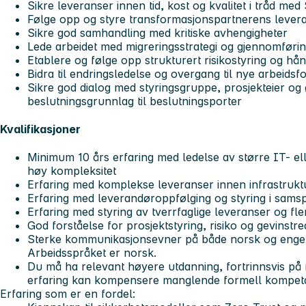
Sikre leveranser innen tid, kost og kvalitet i tråd med
Følge opp og styre transformasjonspartnerens lever
Sikre god samhandling med kritiske avhengigheter
Lede arbeidet med migreringsstrategi og gjennomførin
Etablere og følge opp strukturert risikostyring og hå
Bidra til endringsledelse og overgang til nye arbeidsf
Sikre god dialog med styringsgruppe, prosjekteier og 
beslutningsgrunnlag til beslutningsporter
Kvalifikasjoner
Minimum 10 års erfaring med ledelse av større IT- ell
høy kompleksitet
Erfaring med komplekse leveranser innen infrastruktu
Erfaring med leverandøroppfølging og styring i samsp
Erfaring med styring av tverrfaglige leveranser og fle
God forståelse for prosjektstyring, risiko og gevinstre
Sterke kommunikasjonsevner på både norsk og engelsk
Arbeidsspråket er norsk.
Du må ha relevant høyere utdanning, fortrinnsvis på
erfaring kan kompensere manglende formell kompet
Erfaring som er en fordel: