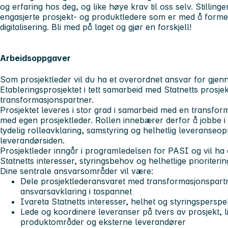
og erfaring hos deg, og like høye krav til oss selv. Stillinge
engasjerte prosjekt- og produktledere som er med å form
digitalisering. Bli med på laget og gjør en forskjell!
Arbeidsoppgaver
Som prosjektleder vil du ha et overordnet ansvar for gje
Etableringsprosjektet i tett samarbeid med Statnetts prosje
transformasjonspartner.
Prosjektet leveres i stor grad i samarbeid med en transfor
med egen prosjektleder. Rollen innebærer derfor å jobbe i 
tydelig rolleavklaring, samstyring og helhetlig leveranseo
leverandørsiden.
Prosjektleder inngår i programledelsen for PASI og vil ha en
Statnetts interesser, styringsbehov og helhetlige prioriteri
Dine sentrale ansvarsområder vil være:
Dele prosjektlederansvaret med transformasjonspartne
ansvarsavklaring i tospannet
Ivareta Statnetts interesser, helhet og styringspersp
Lede og koordinere leveranser på tvers av prosjekt, l
produktområder og eksterne leverandører