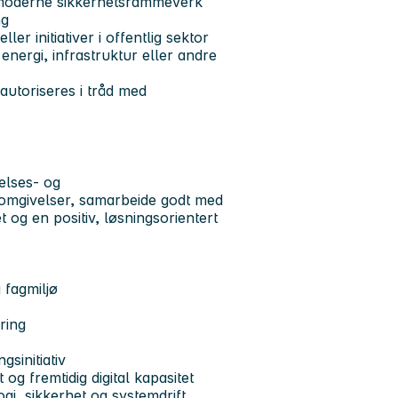
 moderne sikkerhetsrammeverk
ng
er initiativer i offentlig sektor
energi, infrastruktur eller andre
autoriseres i tråd med
delses- og
 omgivelser, samarbeide godt med
 og en positiv, løsningsorientert
 fagmiljø
ring
gsinitiativ
 og fremtidig digital kapasitet
ogi, sikkerhet og systemdrift