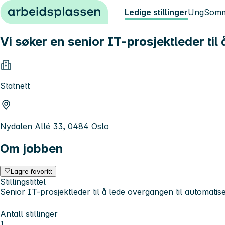
Hopp til innhold
Ledige stillinger
Ung
Somm
Vi søker en senior IT-prosjektleder til 
Statnett
Nydalen Allé 33, 0484 Oslo
Om jobben
Lagre favoritt
Stillingstittel
Senior IT-prosjektleder til å lede overgangen til automatise
Antall stillinger
1