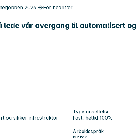
erjobben
2026
☀️
For bedrifter
å lede vår overgang til automatisert og 
Type ansettelse
rt og sikker infrastruktur
Fast, heltid 100%
Arbeidsspråk
Norsk