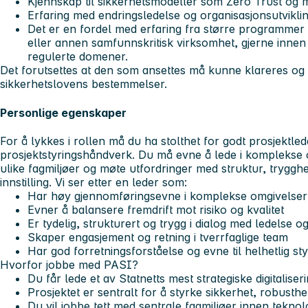
Kjennskap til sikkerhetsmodeller som Zero Trust og
Erfaring med endringsledelse og organisasjonsutvikli
Det er en fordel med erfaring fra større programmer ell
eller annen samfunnskritisk virksomhet, gjerne innen 
regulerte domener.
Det forutsettes at den som ansettes må kunne klareres og 
sikkerhetslovens bestemmelser.
Personlige egenskaper
For å lykkes i rollen må du ha stolthet for godt prosjektle
prosjektstyringshåndverk. Du må evne å lede i komplekse
ulike fagmiljøer og møte utfordringer med struktur, trygghet
innstilling. Vi ser etter en leder som:
Har høy gjennomføringsevne i komplekse omgivelser
Evner å balansere fremdrift mot risiko og kvalitet
Er tydelig, strukturert og trygg i dialog med ledelse og
Skaper engasjement og retning i tverrfaglige team
Har god forretningsforståelse og evne til helhetlig sty
Hvorfor jobbe med PASI?
Du får lede et av Statnetts mest strategiske digitaliserin
Prosjektet er sentralt for å styrke sikkerhet, robusthet
Du vil jobbe tett med sentrale fagmiljøer innen teknol