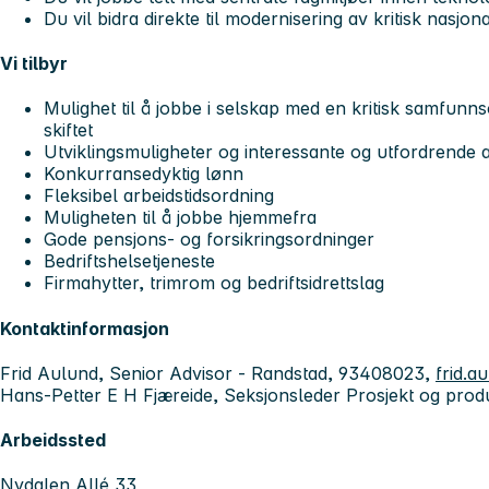
Du vil bidra direkte til modernisering av kritisk nasjon
Vi tilbyr
Mulighet til å jobbe i selskap med en kritisk samfun
skiftet
Utviklingsmuligheter og interessante og utfordrende a
Konkurransedyktig lønn
Fleksibel arbeidstidsordning
Muligheten til å jobbe hjemmefra
Gode pensjons- og forsikringsordninger
Bedriftshelsetjeneste
Firmahytter, trimrom og bedriftsidrettslag
Kontaktinformasjon
Frid Aulund, Senior Advisor - Randstad, 93408023,
frid.a
Hans-Petter E H Fjæreide, Seksjonsleder Prosjekt og prod
Arbeidssted
Nydalen Allé 33