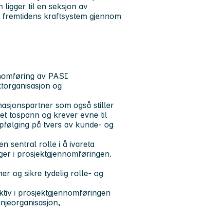
n ligger til en seksjon av
e fremtidens kraftsystem gjennom
nnomføring av PASI
ktorganisasjon og
masjonspartner som også stiller
et tospann og krever evne til
ppfølging på tvers av kunde- og
 sentral rolle i å ivareta
nger i prosjektgjennomføringen.
r og sikre tydelig rolle- og
ektiv i prosjektgjennomføringen
injeorganisasjon,