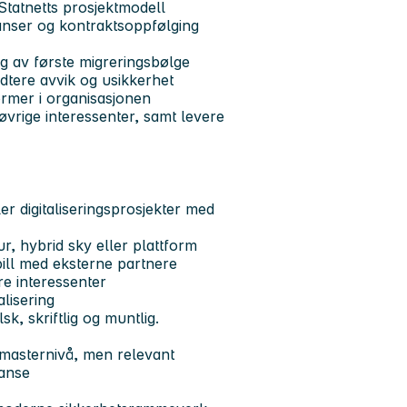
 Statnetts prosjektmodell
anser og kontraktsoppfølging
g av første migreringsbølge
ndtere avvik og usikkerhet
ormer i organisasjonen
øvrige interessenter, samt levere
er digitaliseringsprosjekter med
r, hybrid sky eller plattform
ill med eksterne partnere
re interessenter
alisering
, skriftlig og muntlig.
 masternivå, men relevant
anse