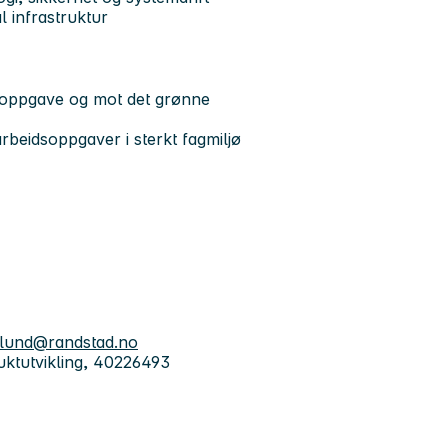
al infrastruktur
nsoppgave og mot det grønne
rbeidsoppgaver i sterkt fagmiljø
ulund@randstad.no
uktutvikling, 40226493