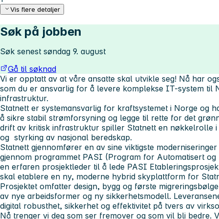
Vis flere detaljer
Søk på jobben
Søk senest søndag 9. august
Gå til søknad
Vi er opptatt av at våre ansatte skal utvikle seg! Nå har ogs
som du er ansvarlig for å levere komplekse IT-system til N
infrastruktur.
Statnett er systemansvarlig for kraftsystemet i Norge og 
å sikre stabil strømforsyning og legge til rette for det grøn
drift av kritisk infrastruktur spiller Statnett en nøkkelrolle
og styrking av nasjonal beredskap.
Statnett gjennomfører en av sine viktigste moderniseringer i
gjennom programmet PASI (Program for Automatisert og Si
en erfaren prosjektleder til å lede PASI Etableringsprosjekte
skal etablere en ny, moderne hybrid skyplattform for Statne
Prosjektet omfatter design, bygg og første migreringsbølge 
av nye arbeidsformer og ny sikkerhetsmodell. Leveransene
digital robusthet, sikkerhet og effektivitet på tvers av virk
Nå trenger vi deg som ser fremover og som vil bli bedre. Vi