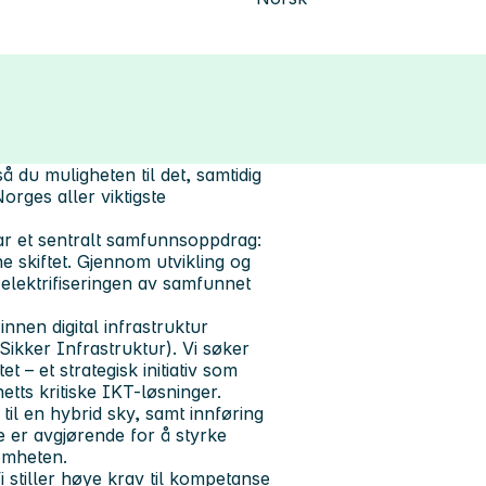
å du muligheten til det, samtidig
orges aller viktigste
har et sentralt samfunnsoppdrag:
ne skiftet. Gjennom utvikling og
 i elektrifiseringen av samfunnet
nnen digital infrastruktur
kker Infrastruktur). Vi søker
t – et strategisk initiativ som
tts kritiske IKT-løsninger.
til en hybrid sky, samt innføring
 er avgjørende for å styrke
somheten.
 stiller høye krav til kompetanse