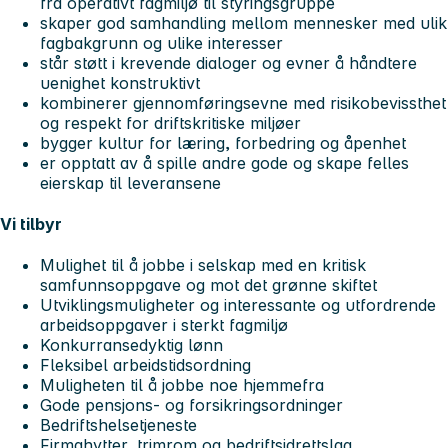
fra operativt fagmiljø til styringsgruppe
skaper god samhandling mellom mennesker med ulik
fagbakgrunn og ulike interesser
står støtt i krevende dialoger og evner å håndtere
uenighet konstruktivt
kombinerer gjennomføringsevne med risikobevissthet
og respekt for driftskritiske miljøer
bygger kultur for læring, forbedring og åpenhet
er opptatt av å spille andre gode og skape felles
eierskap til leveransene
Vi tilbyr
Mulighet til å jobbe i selskap med en kritisk
samfunnsoppgave og mot det grønne skiftet
Utviklingsmuligheter og interessante og utfordrende
arbeidsoppgaver i sterkt fagmiljø
Konkurransedyktig lønn
Fleksibel arbeidstidsordning
Muligheten til å jobbe noe hjemmefra
Gode pensjons- og forsikringsordninger
Bedriftshelsetjeneste
Firmahytter, trimrom og bedriftsidrettslag