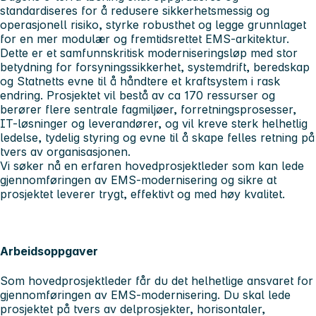
standardiseres for å redusere sikkerhetsmessig og
operasjonell risiko, styrke robusthet og legge grunnlaget
for en mer modulær og fremtidsrettet EMS-arkitektur.
Dette er et samfunnskritisk moderniseringsløp med stor
betydning for forsyningssikkerhet, systemdrift, beredskap
og Statnetts evne til å håndtere et kraftsystem i rask
endring. Prosjektet vil bestå av ca 170 ressurser og
berører flere sentrale fagmiljøer, forretningsprosesser,
IT-løsninger og leverandører, og vil kreve sterk helhetlig
ledelse, tydelig styring og evne til å skape felles retning på
tvers av organisasjonen.
Vi søker nå en erfaren hovedprosjektleder som kan lede
gjennomføringen av EMS-modernisering og sikre at
prosjektet leverer trygt, effektivt og med høy kvalitet.
Arbeidsoppgaver
Som hovedprosjektleder får du det helhetlige ansvaret for
gjennomføringen av EMS-modernisering. Du skal lede
prosjektet på tvers av delprosjekter, horisontaler,