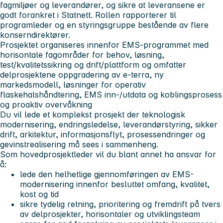
fagmiljøer og leverandører, og sikre at leveransene er
godt forankret i Statnett. Rollen rapporterer til
programleder og en styringsgruppe bestående av flere
konserndirektører.
Prosjektet organiseres innenfor EMS-programmet med
horisontale fagområder for behov, løsning,
test/kvalitetssikring og drift/plattform og omfatter
delprosjektene oppgradering av e-terra, ny
markedsmodell, løsninger for operativ
flaskehalshåndtering, EMS inn-/utdata og koblingsprosess
og proaktiv overvåkning
Du vil lede et komplekst prosjekt der teknologisk
modernisering, endringsledelse, leverandørstyring, sikker
drift, arkitektur, informasjonsflyt, prosessendringer og
gevinstrealisering må sees i sammenheng.
Som hovedprosjektleder vil du blant annet ha ansvar for
å:
lede den helhetlige gjennomføringen av EMS-
modernisering innenfor besluttet omfang, kvalitet,
kost og tid
sikre tydelig retning, prioritering og fremdrift på tvers
av delprosjekter, horisontaler og utviklingsteam