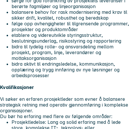
sørge for god forankring av prosjektets leveranser i
berørte fagmiljøer og linjeorganisasjon
balansere behov for rask modernisering med krav til
sikker drift, kvalitet, robusthet og beredskap
følge opp avhengigheter til tilgrensende programmer,
prosjekter og produktområder
etablere og videreutvikle styringsstruktur,
beslutningsunderlag, risikostyring og rapportering
bidra til tydelig rolle- og ansvarsdeling mellom
prosjekt, program, linje, leverandører og
mottaksorganisasjon
bidra aktivt til endringsledelse, kommunikasjon,
opplæring og trygg innføring av nye løsninger og
arbeidsprosesser
Kvalifikasjoner
Vi søker en erfaren prosjektleder som evner å balansere
strategisk retning med operativ gjennomføring i komplekse
organisasjoner.
Du bør ha erfaring med flere av følgende områder:
Prosjektledelse: Lang og solid erfaring med å lede
store, komplekse IT-, teknologi- eller