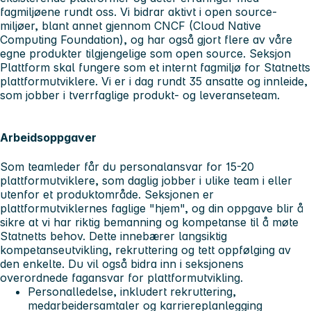
fagmiljøene rundt oss. Vi bidrar aktivt i open source-
miljøer, blant annet gjennom CNCF (Cloud Native
Computing Foundation), og har også gjort flere av våre
egne produkter tilgjengelige som open source. Seksjon
Plattform skal fungere som et internt fagmiljø for Statnetts
plattformutviklere. Vi er i dag rundt 35 ansatte og innleide,
som jobber i tverrfaglige produkt- og leveranseteam.
Arbeidsoppgaver
Som teamleder får du personalansvar for 15-20
plattformutviklere, som daglig jobber i ulike team i eller
utenfor et produktområde. Seksjonen er
plattformutviklernes faglige "hjem", og din oppgave blir å
sikre at vi har riktig bemanning og kompetanse til å møte
Statnetts behov. Dette innebærer langsiktig
kompetanseutvikling, rekruttering og tett oppfølging av
den enkelte. Du vil også bidra inn i seksjonens
overordnede fagansvar for plattformutvikling.
Personalledelse, inkludert rekruttering,
medarbeidersamtaler og karriereplanlegging