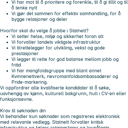
Vi har mot
til å prioritere og forenkle, til å gi tillit og til
å tenke nytt
Vi gjør det sammen
for effektiv samhandling, for å
bygge relasjoner og deler
Hvorfor skal du velge å jobbe i Statnett?
Vi setter helse, miljø og sikkerhet foran alt
Vi forvalter landets viktigste infrastruktur
Vi tilrettelegger for utvikling, vekst og gode
prestasjoner
Vi legger til rette for god balanse mellom jobb og
fritid
Vi har mangfoldsgruppe med blant annet
Kvinnenettverk, nevromanfoldsambassadører og
Pride-markering.
Vi oppfordrer alle kvalifiserte kandidater til å søke,
uavhengig av kjønn, kulturell bakgrunn, hull i CV-en eller
funksjonsevne.
Krav til søknaden din
Vi behandler kun søknader som registreres elektronisk
med relevante vedlegg. Statnett forvalter kritisk
infrastruktur og følger retningslinjer og lovpålagte