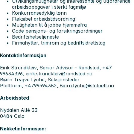
Utviklingsmuligheter og interessante og utfordrende
arbeidsoppgaver i sterkt fagmiljø
Konkurransedyktig lønn
Fleksibel arbeidstidsordning
Muligheten til å jobbe hjemmefra
Gode pensjons- og forsikringsordninger
Bedriftshelsetjeneste
Firmahytter, trimrom og bedriftsidrettslag
Kontaktinformasjon
Eirik Strandkleiv, Senior Advisor - Randstad, +47
99634396,
eirik.strandkleiv@randstad.no
Biørn Trygve Lyche, Seksjonsleder
Plattform, +4799594382,
Biorn.lyche@statnett.no
Arbeidssted
Nydalen Allé 33
0484 Oslo
Nøkkelinformasjon: