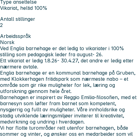
Type ansettelse
Vikariat, heltid 100%
Antall stillinger
2
Arbeidsspråk
Norsk
Ved Englia barnehage er det ledig to vikariater i 100%
stilling som pedagogisk leder fra august- 26.
Ett vikariat er ledig 1.8.26- 30.4.27, det andre er ledig etter
nærmere avtale.
Englia barnehage er en kommunal barnehage på Gruben,
med Klokkerhagen fritidspark som nærmeste nabo – et
område som gir rike muligheter for lek, læring og
utforskning gjennom hele året.
Barnehagen er inspirert av Reggio Emilia-filosofien, med et
barnesyn som løfter fram barnet som kompetent,
nysgjerrig og fullt av muligheter. Våre innholdsrike og
stadig utviklende læringsmiljøer inviterer til kreativitet,
medvirkning og undring i hverdagen.
Vi har flotte turområder rett utenfor barnehagen, både
sommer og vinter, og ønsker oss en medarbeider som vil