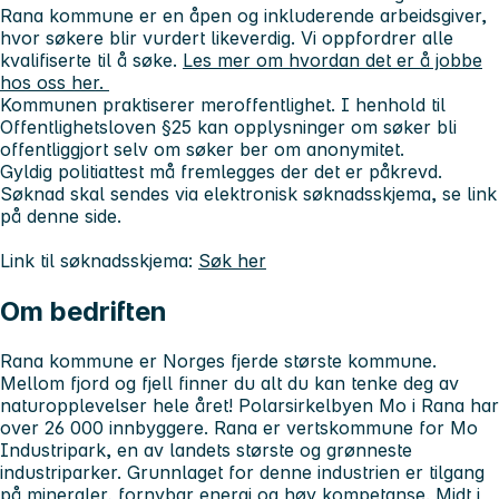
Rana kommune er en åpen og inkluderende arbeidsgiver,
hvor søkere blir vurdert likeverdig. Vi oppfordrer alle
kvalifiserte til å søke.
Les mer om hvordan det er å jobbe
hos oss her.
Kommunen praktiserer meroffentlighet. I henhold til
Offentlighetsloven §25 kan opplysninger om søker bli
offentliggjort selv om søker ber om anonymitet.
Gyldig politiattest må fremlegges der det er påkrevd.
Søknad skal sendes via elektronisk søknadsskjema, se link
på denne side.
Link til søknadsskjema:
Søk her
Om bedriften
Rana kommune er Norges fjerde største kommune.
Mellom fjord og fjell finner du alt du kan tenke deg av
naturopplevelser hele året! Polarsirkelbyen Mo i Rana har
over 26 000 innbyggere. Rana er vertskommune for Mo
Industripark, en av landets største og grønneste
industriparker. Grunnlaget for denne industrien er tilgang
på mineraler, fornybar energi og høy kompetanse. Midt i