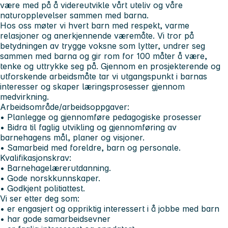
være med på å videreutvikle vårt uteliv og våre
naturopplevelser sammen med barna.
Hos oss møter vi hvert barn med respekt, varme
relasjoner og anerkjennende væremåte. Vi tror på
betydningen av trygge voksne som lytter, undrer seg
sammen med barna og gir rom for 100 måter å være,
tenke og uttrykke seg på. Gjennom en prosjekterende og
utforskende arbeidsmåte tar vi utgangspunkt i barnas
interesser og skaper læringsprosesser gjennom
medvirkning.
Arbeidsområde/arbeidsoppgaver:
• Planlegge og gjennomføre pedagogiske prosesser
• Bidra til faglig utvikling og gjennomføring av
barnehagens mål, planer og visjoner.
• Samarbeid med foreldre, barn og personale.
Kvalifikasjonskrav:
• Barnehagelærerutdanning.
• Gode norskkunnskaper.
• Godkjent politiattest.
Vi ser etter deg som:
• er engasjert og oppriktig interessert i å jobbe med barn
• har gode samarbeidsevner