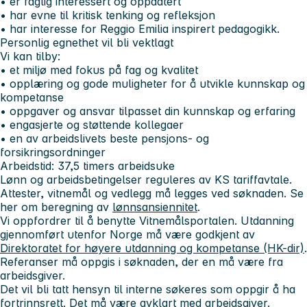
• er faglig interessert og oppdatert
• har evne til kritisk tenking og refleksjon
• har interesse for Reggio Emilia inspirert pedagogikk.
Personlig egnethet vil bli vektlagt
Vi kan tilby:
• et miljø med fokus på fag og kvalitet
• opplæring og gode muligheter for å utvikle kunnskap og
kompetanse
• oppgaver og ansvar tilpasset din kunnskap og erfaring
• engasjerte og støttende kollegaer
• en av arbeidslivets beste pensjons- og
forsikringsordninger
Arbeidstid: 37,5 timers arbeidsuke
Lønn og arbeidsbetingelser reguleres av KS tariffavtale.
Attester, vitnemål og vedlegg må legges ved søknaden. Se
her om beregning av
lønnsansiennitet
.
Vi oppfordrer til å benytte Vitnemålsportalen. Utdanning
gjennomført utenfor Norge må være godkjent av
Direktoratet for høyere utdanning og kompetanse (HK-dir)
.
Referanser må oppgis i søknaden, der en må være fra
arbeidsgiver.
Det vil bli tatt hensyn til interne søkeres som oppgir å ha
fortrinnsrett. Det må være avklart med arbeidsgiver.