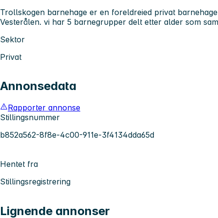
Trollskogen barnehage er en foreldreied privat barnehage 
Vesterålen. vi har 5 barnegrupper delt etter alder som sam
Sektor
Privat
Annonsedata
Rapporter annonse
Stillingsnummer
b852a562-8f8e-4c00-911e-3f4134dda65d
Hentet fra
Stillingsregistrering
Lignende annonser