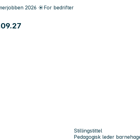
erjobben
2026
☀️
For bedrifter
.09.27
Stillingstittel
Pedagogisk leder barnehag