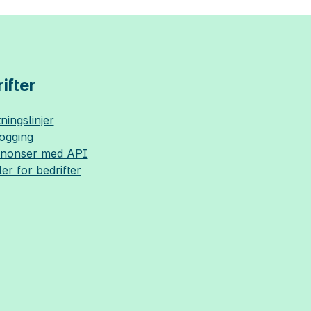
ifter
ningslinjer
logging
nnonser med API
ler for bedrifter