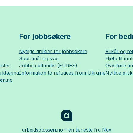
For jobbsøkere
For bedr
Nyttige artikler for jobbsøkere
Vilkår og ret
Spørsmål og svar
Hjelp til inn
sler
Jobbe i utlandet (EURES)
Overføre a
erklæring
Information to refugees from Ukraine
Nyttige artik
sen.no
arbeidsplassen.no
– en tjeneste fra Nav