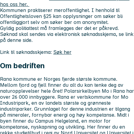
hos oss her.
Kommunen praktiserer meroffentlighet. I henhold til
Offentlighetsloven §25 kan opplysninger om søker bli
offentliggjort selv om søker ber om anonymitet.
Gyldig politiattest må framlegges der det er påkrevd.
Søknad skal sendes via elektronisk søknadsskjema, se link
på denne side.
Link til søknadsskjema:
Søk her
Om bedriften
Rana kommune er Norges fjerde største kommune.
Mellom fjord og fjell finner du alt du kan tenke deg av
naturopplevelser hele året! Polarsirkelbyen Mo i Rana har
over 26 000 innbyggere. Rana er vertskommune for Mo
Industripark, en av landets største og grønneste
industriparker. Grunnlaget for denne industrien er tilgang
på mineraler, fornybar energi og høy kompetanse. Midt i
byen finner du Campus Helgeland, en motor for
kompetanse, nyskapning og utvikling. Her finner du en
rekke studietilbud i regi av Nord Universitet og Universitet i