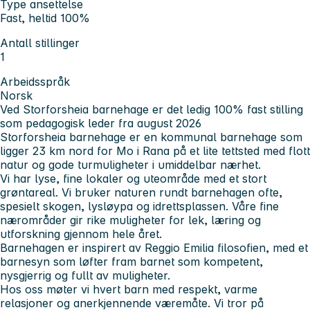
Type ansettelse
Fast, heltid 100%
Antall stillinger
1
Arbeidsspråk
Norsk
Ved Storforsheia barnehage er det ledig 100% fast stilling
som pedagogisk leder fra august 2026
Storforsheia barnehage er en kommunal barnehage som
ligger 23 km nord for Mo i Rana på et lite tettsted med flott
natur og gode turmuligheter i umiddelbar nærhet.
Vi har lyse, fine lokaler og uteområde med et stort
grøntareal. Vi bruker naturen rundt barnehagen ofte,
spesielt skogen, lysløypa og idrettsplassen. Våre fine
nærområder gir rike muligheter for lek, læring og
utforskning gjennom hele året.
Barnehagen er inspirert av Reggio Emilia filosofien, med et
barnesyn som løfter fram barnet som kompetent,
nysgjerrig og fullt av muligheter.
Hos oss møter vi hvert barn med respekt, varme
relasjoner og anerkjennende væremåte. Vi tror på