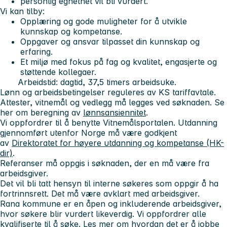
personlig egnethet vil bli vurdert.
Vi kan tilby:
Opplæring og gode muligheter for å utvikle
kunnskap og kompetanse.
Oppgaver og ansvar tilpasset din kunnskap og
erfaring.
Et miljø med fokus på fag og kvalitet, engasjerte og
støttende kollegaer.
Arbeidstid: dagtid, 37,5 timers arbeidsuke.
Lønn og arbeidsbetingelser reguleres av KS tariffavtale.
Attester, vitnemål og vedlegg må legges ved søknaden. Se
her om beregning av
lønnsansiennitet
.
Vi oppfordrer til å benytte Vitnemålsportalen. Utdanning
gjennomført utenfor Norge må være godkjent
av
Direktoratet for høyere utdanning og kompetanse (HK-
dir)
.
Referanser må oppgis i søknaden, der en må være fra
arbeidsgiver.
Det vil bli tatt hensyn til interne søkeres som oppgir å ha
fortrinnsrett. Det må være avklart med arbeidsgiver.
Rana kommune er en åpen og inkluderende arbeidsgiver,
hvor søkere blir vurdert likeverdig. Vi oppfordrer alle
kvalifiserte til å søke.
Les mer om hvordan det er å jobbe