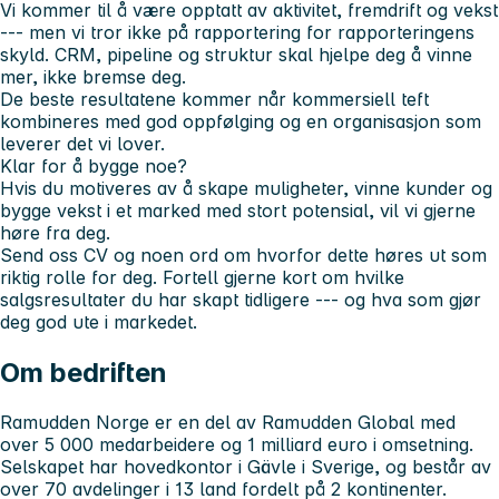
Vi kommer til å være opptatt av aktivitet, fremdrift og vekst
--- men vi tror ikke på rapportering for rapporteringens
skyld. CRM, pipeline og struktur skal hjelpe deg å vinne
mer, ikke bremse deg.
De beste resultatene kommer når kommersiell teft
kombineres med god oppfølging og en organisasjon som
leverer det vi lover.
Klar for å bygge noe?
Hvis du motiveres av å skape muligheter, vinne kunder og
bygge vekst i et marked med stort potensial, vil vi gjerne
høre fra deg.
Send oss CV og noen ord om hvorfor dette høres ut som
riktig rolle for deg. Fortell gjerne kort om hvilke
salgsresultater du har skapt tidligere --- og hva som gjør
deg god ute i markedet.
Om bedriften
Ramudden Norge er en del av Ramudden Global med
over 5 000 medarbeidere og 1 milliard euro i omsetning.
Selskapet har hovedkontor i Gävle i Sverige, og består av
over 70 avdelinger i 13 land fordelt på 2 kontinenter.