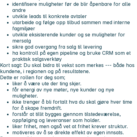
identifisere muligheter før de blir åpenbare for alle
andre
utvikle leads til konkrete avtaler
utarbeide og følge opp tilbud sammen med interne
fagmiljøer
utvikle eksisterende kunder og se muligheter for
mersalg
sikre god overgang fra salg til levering
ha kontroll på egen pipeline og bruke CRM som et
praktisk salgsverktøy
Kort sagt: Du skal bidra til vekst som merkes --- både hos
kundene, i regionen og på resultatene.
Dette er rollen for deg som;
liker å være ute der ting skjer.
får energi av nye møter, nye kunder og nye
muligheter.
ikke trenger å bli fortalt hva du skal gjøre hver time
for å skape fremdrift.
forstår at tillit bygges gjennom tilstedeværelse,
oppfølging og leveranser som holder.
liker frihet, men også vet at frihet krever struktur.
motiveres av å se direkte effekt av egen innsats.