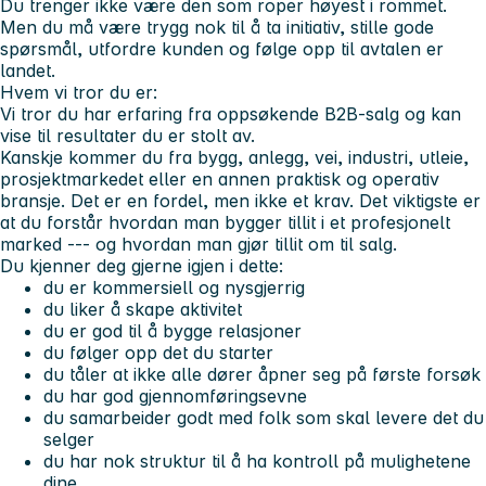
Du trenger ikke være den som roper høyest i rommet.
Men du må være trygg nok til å ta initiativ, stille gode
spørsmål, utfordre kunden og følge opp til avtalen er
landet.
Hvem vi tror du er:
Vi tror du har erfaring fra oppsøkende B2B-salg og kan
vise til resultater du er stolt av.
Kanskje kommer du fra bygg, anlegg, vei, industri, utleie,
prosjektmarkedet eller en annen praktisk og operativ
bransje. Det er en fordel, men ikke et krav. Det viktigste er
at du forstår hvordan man bygger tillit i et profesjonelt
marked --- og hvordan man gjør tillit om til salg.
Du kjenner deg gjerne igjen i dette:
du er kommersiell og nysgjerrig
du liker å skape aktivitet
du er god til å bygge relasjoner
du følger opp det du starter
du tåler at ikke alle dører åpner seg på første forsøk
du har god gjennomføringsevne
du samarbeider godt med folk som skal levere det du
selger
du har nok struktur til å ha kontroll på mulighetene
dine