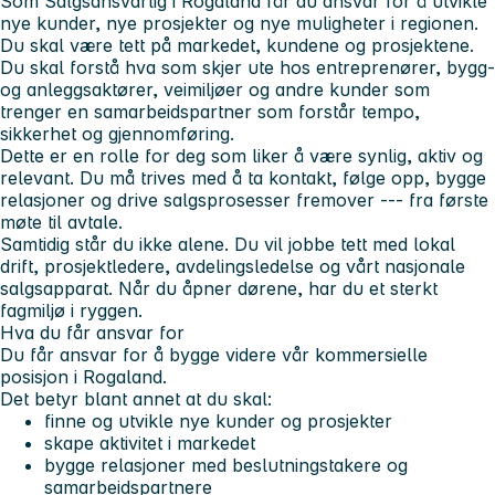
Som Salgsansvarlig i Rogaland får du ansvar for å utvikle
nye kunder, nye prosjekter og nye muligheter i regionen.
Du skal være tett på markedet, kundene og prosjektene.
Du skal forstå hva som skjer ute hos entreprenører, bygg-
og anleggsaktører, veimiljøer og andre kunder som
trenger en samarbeidspartner som forstår tempo,
sikkerhet og gjennomføring.
Dette er en rolle for deg som liker å være synlig, aktiv og
relevant. Du må trives med å ta kontakt, følge opp, bygge
relasjoner og drive salgsprosesser fremover --- fra første
møte til avtale.
Samtidig står du ikke alene. Du vil jobbe tett med lokal
drift, prosjektledere, avdelingsledelse og vårt nasjonale
salgsapparat. Når du åpner dørene, har du et sterkt
fagmiljø i ryggen.
Hva du får ansvar for
Du får ansvar for å bygge videre vår kommersielle
posisjon i Rogaland.
Det betyr blant annet at du skal:
finne og utvikle nye kunder og prosjekter
skape aktivitet i markedet
bygge relasjoner med beslutningstakere og
samarbeidspartnere