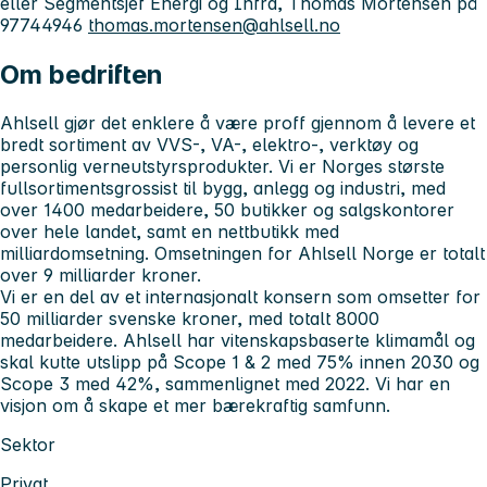
eller Segmentsjef Energi og Infra, Thomas Mortensen på
97744946
thomas.mortensen@ahlsell.no
Om bedriften
Ahlsell gjør det enklere å være proff gjennom å levere et
bredt sortiment av VVS-, VA-, elektro-, verktøy og
personlig verneutstyrsprodukter. Vi er Norges største
fullsortimentsgrossist til bygg, anlegg og industri, med
over 1400 medarbeidere, 50 butikker og salgskontorer
over hele landet, samt en nettbutikk med
milliardomsetning. Omsetningen for Ahlsell Norge er totalt
over 9 milliarder kroner.
Vi er en del av et internasjonalt konsern som omsetter for
50 milliarder svenske kroner, med totalt 8000
medarbeidere. Ahlsell har vitenskapsbaserte klimamål og
skal kutte utslipp på Scope 1 & 2 med 75% innen 2030 og
Scope 3 med 42%, sammenlignet med 2022. Vi har en
visjon om å skape et mer bærekraftig samfunn.
Sektor
Privat