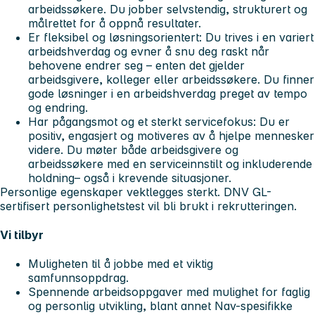
arbeidssøkere. Du jobber selvstendig, strukturert og
målrettet for å oppnå resultater.
Er fleksibel og løsningsorientert
: Du trives i en variert
arbeidshverdag og evner å snu deg raskt når
behovene endrer seg – enten det gjelder
arbeidsgivere, kolleger eller arbeidssøkere. Du finner
gode løsninger i en arbeidshverdag preget av tempo
og endring.
Har pågangsmot og et sterkt servicefokus
: Du er
positiv, engasjert og motiveres av å hjelpe mennesker
videre. Du møter både arbeidsgivere og
arbeidssøkere med en serviceinnstilt og inkluderende
holdning– også i krevende situasjoner.
Personlige egenskaper vektlegges sterkt. DNV GL-
sertifisert personlighetstest vil bli brukt i rekrutteringen.
Vi tilbyr
Muligheten til å jobbe med et viktig
samfunnsoppdrag.
Spennende arbeidsoppgaver med mulighet for faglig
og personlig utvikling, blant annet Nav-spesifikke