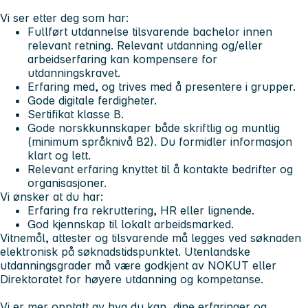
Vi ser etter deg som har:
Fullført utdannelse tilsvarende bachelor innen
relevant retning. Relevant utdanning og/eller
arbeidserfaring kan kompensere for
utdanningskravet.
Erfaring med, og trives med å presentere i grupper.
Gode digitale ferdigheter.
Sertifikat klasse B.
Gode norskkunnskaper både skriftlig og muntlig
(minimum språknivå B2). Du formidler informasjon
klart og lett.
Relevant erfaring knyttet til å kontakte bedrifter og
organisasjoner.
Vi ønsker at du har:
Erfaring fra rekruttering, HR eller lignende.
God kjennskap til lokalt arbeidsmarked.
Vitnemål, attester og tilsvarende må legges ved søknaden
elektronisk på søknadstidspunktet. Utenlandske
utdanningsgrader må være godkjent av NOKUT eller
Direktoratet for høyere utdanning og kompetanse.
Vi er mer opptatt av hva du kan, dine erfaringer og