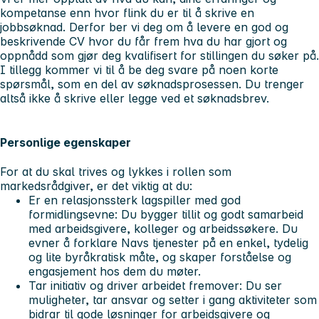
kompetanse enn hvor flink du er til å skrive en
jobbsøknad.
Derfor ber vi deg om å levere en god og
beskrivende CV hvor du får frem hva du har gjort og
oppnådd som gjør deg kvalifisert for stillingen du søker på.
I tillegg kommer vi til å be deg svare på noen korte
spørsmål, som en del av søknadsprosessen. Du trenger
altså ikke å skrive eller legge ved et søknadsbrev.
Personlige egenskaper
For at du skal trives og lykkes i rollen som
markedsrådgiver, er det viktig at du:
Er en r
elasjonssterk lagspiller med god
formidlingsevne
: Du bygger tillit og godt samarbeid
med arbeidsgivere, kolleger og arbeidssøkere. Du
evner å forklare Navs tjenester på en enkel, tydelig
og lite byråkratisk måte, og skaper forståelse og
engasjement hos dem du møter.
Tar initiativ og driver arbeidet fremover
: Du ser
muligheter, tar ansvar og setter i gang aktiviteter som
bidrar til gode løsninger for arbeidsgivere og