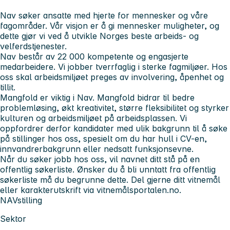
Nav søker ansatte med hjerte for mennesker og våre
fagområder. Vår visjon er å gi mennesker muligheter, og
dette gjør vi ved å utvikle Norges beste arbeids- og
velferdstjenester.
Nav består av 22 000 kompetente og engasjerte
medarbeidere. Vi jobber tverrfaglig i sterke fagmiljøer. Hos
oss skal arbeidsmiljøet preges av involvering, åpenhet og
tillit.
Mangfold er viktig i Nav. Mangfold bidrar til bedre
problemløsing, økt kreativitet, større fleksibilitet og styrker
kulturen og arbeidsmiljøet på arbeidsplassen. Vi
oppfordrer derfor kandidater med ulik bakgrunn til å søke
på stillinger hos oss, spesielt om du har hull i CV-en,
innvandrerbakgrunn eller nedsatt funksjonsevne.
Når du søker jobb hos oss, vil navnet ditt stå på en
offentlig søkerliste. Ønsker du å bli unntatt fra offentlig
søkerliste må du begrunne dette. Del gjerne ditt vitnemål
eller karakterutskrift via vitnemålsportalen.no.
NAVstilling
Sektor