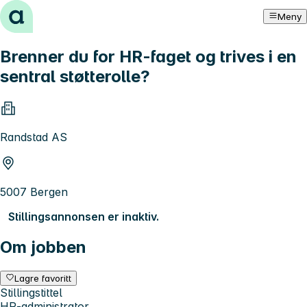
Hopp til innhold
Meny
Brenner du for HR-faget og trives i en
sentral støtterolle?
Randstad AS
5007 Bergen
Stillingsannonsen er inaktiv.
Om jobben
Lagre favoritt
Stillingstittel
HR-administrator