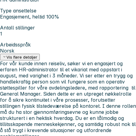
Type ansettelse
Engasjement, heltid 100%
Antall stillinger
1
Arbeidsspråk
Norsk
Vis flere detaljer
For vår kunde innen reiseliv, søker vi en engasjert og
erfaren HR-administrator til et vikariat med oppstart i
august, med varighet i 3 måneder. Vi ser etter en trygg og
handlekraftig person som vil fungere som en operativ
støttespiller for våre avdelingsledere, med rapportering til
General Manager. Siden dette er en utpreget nøkkelrolle
for å sikre kontinuitet i våre prosesser, forutsetter
stillingen fysisk tilstedeværelse på kontoret. I denne rollen
må du ha stor gjennomføringsevne og kunne jobbe
strukturert i en hektisk hverdag. Du er en tålmodig og
tillitsskapende menneskekjenner, og samtidig robust nok til
å stå trygt i krevende situasjoner og utfordrende