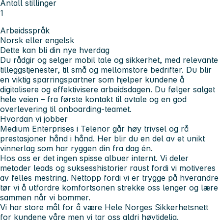
Antall stillinger
1
Arbeidsspråk
Norsk eller engelsk
Dette kan bli din nye hverdag
Du rådgir og selger mobil tale og sikkerhet, med relevante
tilleggstjenester, til små og mellomstore bedrifter. Du blir
en viktig sparringspartner som hjelper kundene å
digitalisere og effektivisere arbeidsdagen. Du følger salget
hele veien – fra første kontakt til avtale og en god
overlevering til onboarding-teamet.
Hvordan vi jobber
Medium Enterprises i Telenor går høy trivsel og rå
prestasjoner hånd i hånd. Her blir du en del av et unikt
vinnerlag som har ryggen din fra dag én.
Hos oss er det ingen spisse albuer internt. Vi deler
metoder leads og suksesshistorier raust fordi vi motiveres
av felles mestring. Nettopp fordi vi er trygge på hverandre
tør vi å utfordre komfortsonen strekke oss lenger og lære
sammen når vi bommer.
Vi har store mål for å være Hele Norges Sikkerhetsnett
for kundene våre men vi tar oss aldri høytidelig.