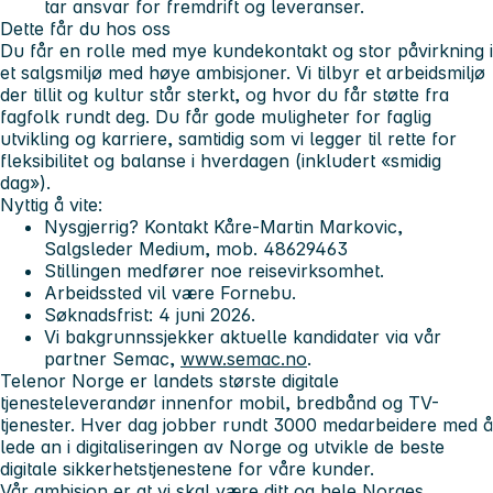
tar ansvar for fremdrift og leveranser.
Dette får du hos oss
Du får en rolle med mye kundekontakt og stor påvirkning i
et salgsmiljø med høye ambisjoner. Vi tilbyr et arbeidsmiljø
der tillit og kultur står sterkt, og hvor du får støtte fra
fagfolk rundt deg. Du får gode muligheter for faglig
utvikling og karriere, samtidig som vi legger til rette for
fleksibilitet og balanse i hverdagen (inkludert «smidig
dag»).
Nyttig å vite:
Nysgjerrig? Kontakt Kåre-Martin Markovic,
Salgsleder Medium, mob. 48629463
Stillingen medfører noe reisevirksomhet.
Arbeidssted vil være Fornebu.
Søknadsfrist: 4 juni 2026.
Vi bakgrunnssjekker aktuelle kandidater via vår
partner Semac,
www.semac.no
.
Telenor Norge
er landets største digitale
tjenesteleverandør innenfor mobil, bredbånd og TV-
tjenester. Hver dag jobber rundt 3000 medarbeidere med å
lede an i digitaliseringen av Norge og utvikle de beste
digitale sikkerhetstjenestene for våre kunder.
Vår ambisjon er at vi skal være ditt og hele Norges