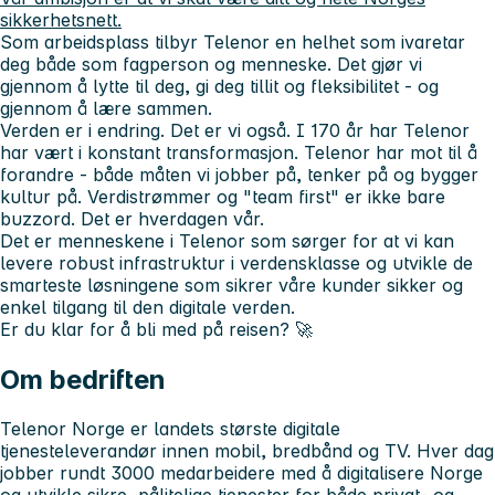
sikkerhetsnett.
Som arbeidsplass tilbyr Telenor en helhet som ivaretar
deg både som fagperson og menneske. Det gjør vi
gjennom å lytte til deg, gi deg tillit og fleksibilitet - og
gjennom å lære sammen.
Verden er i endring. Det er vi også. I 170 år har Telenor
har vært i konstant transformasjon. Telenor har mot til å
forandre - både måten vi jobber på, tenker på og bygger
kultur på. Verdistrømmer og "team first" er ikke bare
buzzord. Det er hverdagen vår.
Det er menneskene i Telenor som sørger for at vi kan
levere robust infrastruktur i verdensklasse og utvikle de
smarteste løsningene som sikrer våre kunder sikker og
enkel tilgang til den digitale verden.
Er du klar for å bli med på reisen? 🚀
Om bedriften
Telenor Norge er landets største digitale
tjenesteleverandør innen mobil, bredbånd og TV. Hver dag
jobber rundt 3000 medarbeidere med å digitalisere Norge
og utvikle sikre, pålitelige tjenester for både privat- og