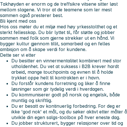
Takhøyden er enorm og de treffsikre vitsene sitter løst
mellom slagene. Vi tror at de teamene som ler mest
sammen også presterer best.
Bli kjent med oss
Hos oss møter du et miljø med høy yrkesstolthet og et
sterkt fellesskap. Du blir lyttet til, får støtte og jobber
sammen med folk som gjerne strekker ut en hånd. Vi
bygger kultur gjennom tillit, samarbeid og en felles
ambisjon om å skape verdi for kundene.
Dette ser vi etter
Du besitter en vinnermentalitet kombinert med stor
utholdenhet. Du vet at suksess i B2B krever hardt
arbeid, mange touchpoints og evnen til å holde
trykket oppe helt til kontrakten er i havn.
Du forstår kundens forretning og liker å finne
løsninger som gir tydelig verdi i hverdagen.
Du kommuniserer godt på norsk og engelsk, både
muntlig og skriftlig.
Du er besatt av kontinuerlig forbedring. For deg er
ikke 'god nok' et mål, og du søker aktivt etter måter å
utvikle din egen salgs-toolbox på hver eneste dag.
Du jobber strukturert, bygger relasjoner over tid og