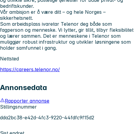
bedriftskunder.
Vår ambisjon er å være ditt – og hele Norges –
sikkerhetsnett.
Som arbeidsplass ivaretar Telenor deg både som
fagperson og menneske. Vi lytter, gir tillit, tilbyr fleksibilitet
og lærer sammen. Det er menneskene i Telenor som
muliggjør robust infrastruktur og utvikler løsningene som
holder samfunnet i gang.
Nettsted
https://careers.telenor.no/
Annonsedata
Rapporter annonse
Stillingsnummer
dda2bc38-e42d-4fc3-9220-44fdfc9f15d2
Sist endret