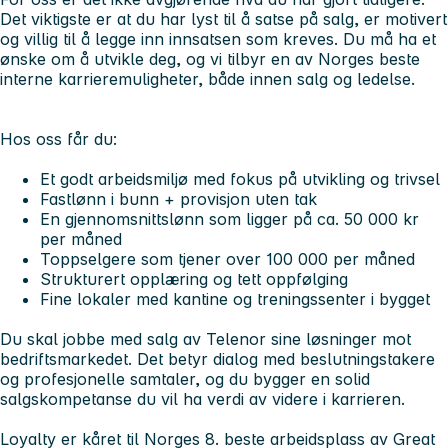
Det viktigste er at du har lyst til å satse på salg, er motivert
og villig til å legge inn innsatsen som kreves. Du må ha et
ønske om å utvikle deg, og vi tilbyr
en av Norges beste
interne karrieremuligheter
, både innen salg og ledelse.
Hos oss får du:
Et godt arbeidsmiljø med fokus på utvikling og trivsel
Fastlønn i bunn + provisjon uten tak
En gjennomsnittslønn som ligger på ca. 50 000 kr
per måned
Toppselgere som tjener over 100 000 per måned
Strukturert opplæring og tett oppfølging
Fine lokaler med kantine og treningssenter i bygget
Du skal jobbe med salg av Telenor sine løsninger mot
bedriftsmarkedet. Det betyr dialog med beslutningstakere
og profesjonelle samtaler, og du bygger en solid
salgskompetanse du vil ha verdi av videre i karrieren.
Loyalty er kåret til
Norges 8. beste arbeidsplass
av
Great