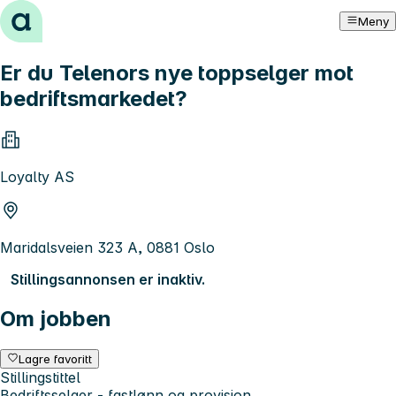
Hopp til innhold
Meny
Er du Telenors nye toppselger mot
bedriftsmarkedet?
Loyalty AS
Maridalsveien 323 A, 0881 Oslo
Stillingsannonsen er inaktiv.
Om jobben
Lagre favoritt
Stillingstittel
Bedriftsselger - fastlønn og provisjon