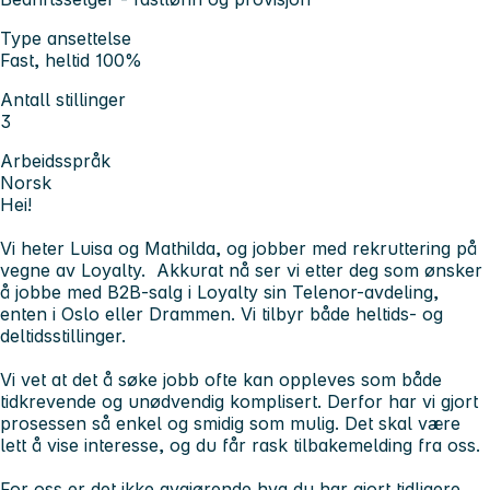
Type ansettelse
Fast, heltid 100%
Antall stillinger
3
Arbeidsspråk
Norsk
Hei!
Vi heter Luisa og Mathilda, og jobber med rekruttering på
vegne av Loyalty. Akkurat nå ser vi etter deg som ønsker
å jobbe med B2B-salg i Loyalty sin Telenor-avdeling,
enten i Oslo eller Drammen. Vi tilbyr både heltids- og
deltidsstillinger.
Vi vet at det å søke jobb ofte kan oppleves som både
tidkrevende og unødvendig komplisert. Derfor har vi gjort
prosessen så enkel og smidig som mulig. Det skal være
lett å vise interesse, og du får rask tilbakemelding fra oss.
For oss er det ikke avgjørende hva du har gjort tidligere.