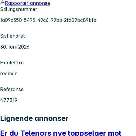
Rapporter annonse
Stillingsnummer
1a09a550-5495-49c6-99bb-2fd09bc89bfa
Sist endret
30. juni 2026
Hentet fra
recman
Referanse
477319
Lignende annonser
Er du Telenors nye toppselger mot