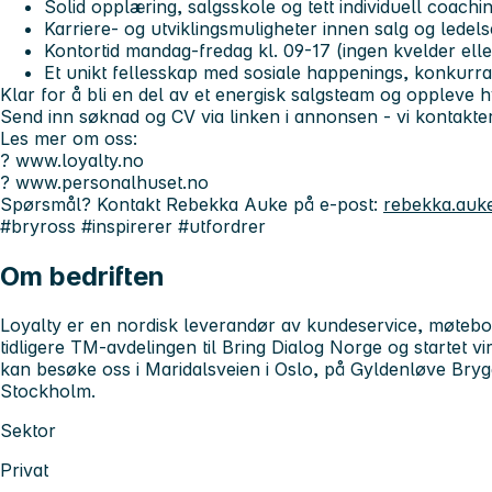
Solid opplæring, salgsskole og tett individuell coachi
Karriere- og utviklingsmuligheter innen salg og ledels
Kontortid mandag-fredag kl. 09-17 (ingen kvelder elle
Et unikt fellesskap med sosiale happenings, konkur
Klar for å bli en del av et energisk salgsteam og oppleve 
Send inn søknad og CV via linken i annonsen - vi kontakte
Les mer om oss:
? www.loyalty.no
? www.personalhuset.no
Spørsmål? Kontakt Rebekka Auke på e-post:
rebekka.auk
#bryross #inspirerer #utfordrer
Om bedriften
Loyalty er en nordisk leverandør av kundeservice, møtebo
tidligere TM-avdelingen til Bring Dialog Norge og startet v
kan besøke oss i Maridalsveien i Oslo, på Gyldenløve Bry
Stockholm.
Sektor
Privat