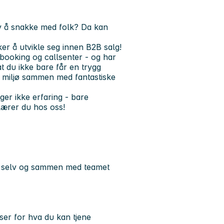
 av å snakke med folk? Da kan
r å utvikle seg innen B2B salg!
ebooking og callsenter - og har
at du ikke bare får en trygg
e miljø sammen med fantastiske
ger ikke erfaring - bare
 lærer du hos oss!
eg selv og sammen med teamet
nser for hva du kan tjene