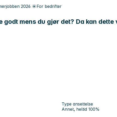
erjobben
2026
☀️
For bedrifter
ene godt mens du gjør det? Da kan dette
Type ansettelse
Annet, heltid 100%