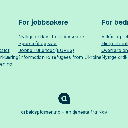
For jobbsøkere
For bedr
Nyttige artikler for jobbsøkere
Vilkår og ret
Spørsmål og svar
Hjelp til inn
sler
Jobbe i utlandet (EURES)
Overføre a
erklæring
Information to refugees from Ukraine
Nyttige artik
sen.no
arbeidsplassen.no
– en tjeneste fra Nav