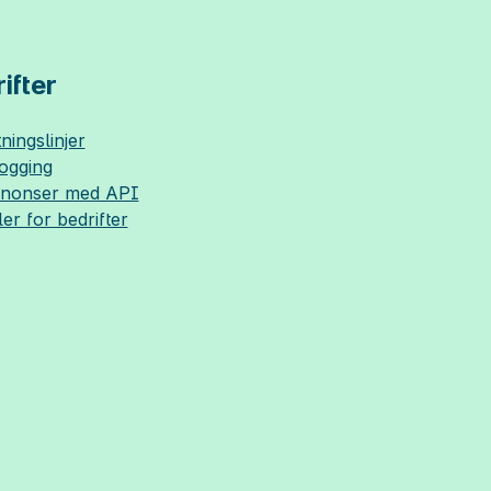
ifter
ningslinjer
logging
nnonser med API
ler for bedrifter