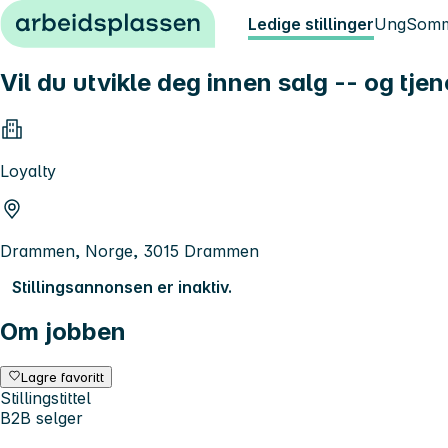
Hopp til innhold
Ledige stillinger
Ung
Somm
Vil du utvikle deg innen salg -- og tj
Loyalty
Drammen, Norge, 3015 Drammen
Stillingsannonsen er inaktiv.
Om jobben
Lagre favoritt
Stillingstittel
B2B selger