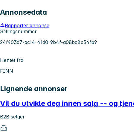
Annonsedata
Rapporter annonse
Stillingsnummer
24f403d7-ac14-41d0-9b4f-a08ba8b54fb9
Hentet fra
FINN
Lignende annonser
Vil du utvikle deg innen salg -- og tj
B2B selger