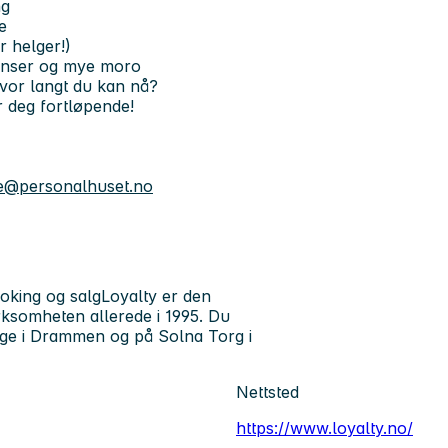
ng
e
r helger!)
ranser og mye moro
hvor langt du kan nå?
r deg fortløpende!
e@personalhuset.no
oking og salgLoyalty er den
irksomheten allerede i 1995. Du
gge i Drammen og på Solna Torg i
Nettsted
https://www.loyalty.no/