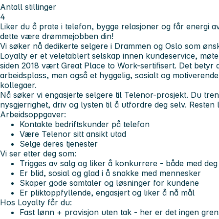
Antall stillinger
4
Liker du å prate i telefon, bygge relasjoner og får energi
dette være drømmejobben din!
Vi søker nå dedikerte selgere i Drammen og Oslo som ønske
Loyalty er et veletablert selskap innen kundeservice, møt
siden 2018 vært
Great Place to Work-sertifisert
. Det betyr 
arbeidsplass, men også et hyggelig, sosialt og motiverend
kollegaer.
Nå søker vi engasjerte selgere til Telenor-prosjekt. Du tren
nysgjerrighet, driv og lysten til å utfordre deg selv. Resten
Arbeidsoppgaver:
Kontakte bedriftskunder på telefon
Være Telenor sitt ansikt utad
Selge deres tjenester
Vi ser etter deg som:
Trigges av salg og liker å konkurrere - både med d
Er blid, sosial og glad i å snakke med mennesker
Skaper gode samtaler og løsninger for kundene
Er pliktoppfyllende, engasjert og liker å nå mål
Hos Loyalty får du:
Fast lønn + provisjon uten tak - her er det ingen gre