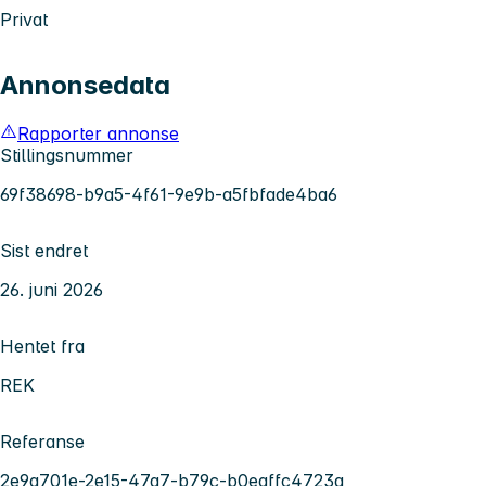
Privat
Annonsedata
Rapporter annonse
Stillingsnummer
69f38698-b9a5-4f61-9e9b-a5fbfade4ba6
Sist endret
26. juni 2026
Hentet fra
REK
Referanse
2e9a701e-2e15-47a7-b79c-b0eaffc4723a