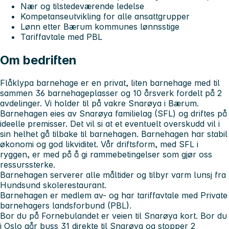
Nær og tilstedeværende ledelse
Kompetanseutvikling for alle ansattgrupper
Lønn etter Bærum kommunes lønnsstige
Tariffavtale med PBL
Om bedriften
Flåklypa barnehage er en privat, liten barnehage med til
sammen 36 barnehageplasser og 10 årsverk fordelt på 2
avdelinger. Vi holder til på vakre Snarøya i Bærum.
Barnehagen eies av Snarøya familielag (SFL) og driftes på
ideelle premisser. Det vil si at et eventuelt overskudd vil i
sin helhet gå tilbake til barnehagen. Barnehagen har stabil
økonomi og god likviditet. Vår driftsform, med SFL i
ryggen, er med på å gi rammebetingelser som gjør oss
ressurssterke.
Barnehagen serverer alle måltider og tilbyr varm lunsj fra
Hundsund skolerestaurant.
Barnehagen er medlem av- og har tariffavtale med Private
barnehagers landsforbund (PBL).
Bor du på Fornebulandet er veien til Snarøya kort. Bor du
i Oslo går buss 31 direkte til Snarøya og stopper 2