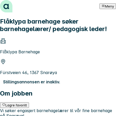
Hopp til innhold
Meny
Flåklypa barnehage søker
barnehagelærer/ pedagogisk leder!
Flåklypa Barnehage
Fürstveien 46, 1367 Snarøya
Stillingsannonsen er inaktiv.
Om jobben
Lagre favoritt
Vi søker engasjert barnehagelærer til vår fine barnehage
på Snarøya!