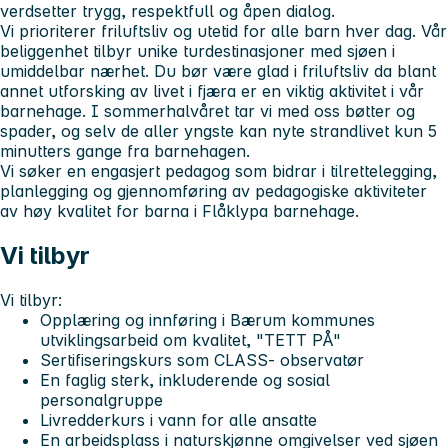
verdsetter trygg, respektfull og åpen dialog.
Vi prioriterer friluftsliv og utetid for alle barn hver dag. Vår
beliggenhet tilbyr unike turdestinasjoner med sjøen i
umiddelbar nærhet. Du bør være glad i friluftsliv da blant
annet utforsking av livet i fjæra er en viktig aktivitet i vår
barnehage. I sommerhalvåret tar vi med oss bøtter og
spader, og selv de aller yngste kan nyte strandlivet kun 5
minutters gange fra barnehagen.
Vi søker en engasjert pedagog som bidrar i tilrettelegging,
planlegging og gjennomføring av pedagogiske aktiviteter
av høy kvalitet for barna i Flåklypa barnehage.
Vi tilbyr
Vi tilbyr:
Opplæring og innføring i Bærum kommunes
utviklingsarbeid om kvalitet, "TETT PÅ"
Sertifiseringskurs som CLASS- observatør
En faglig sterk, inkluderende og sosial
personalgruppe
Livredderkurs i vann for alle ansatte
En arbeidsplass i naturskjønne omgivelser ved sjøen