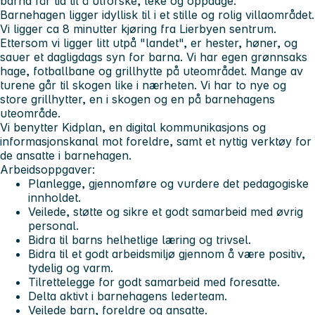
barna får tid til å utforske, leke og oppdage.
Barnehagen ligger idyllisk til i et stille og rolig villaområdet.
Vi ligger ca 8 minutter kjøring fra Lierbyen sentrum.
Ettersom vi ligger litt utpå "landet", er hester, høner, og
sauer et dagligdags syn for barna. Vi har egen grønnsaks
hage, fotballbane og grillhytte på uteområdet. Mange av
turene går til skogen like i nærheten. Vi har to nye og
store grillhytter, en i skogen og en på barnehagens
uteområde.
Vi benytter Kidplan, en digital kommunikasjons og
informasjonskanal mot foreldre, samt et nyttig verktøy for
de ansatte i barnehagen.
Arbeidsoppgaver:
Planlegge, gjennomføre og vurdere det pedagogiske
innholdet.
Veilede, støtte og sikre et godt samarbeid med øvrig
personal.
Bidra til barns helhetlige læring og trivsel.
Bidra til et godt arbeidsmiljø gjennom å være positiv,
tydelig og varm.
Tilrettelegge for godt samarbeid med foresatte.
Delta aktivt i barnehagens lederteam.
Veilede barn, foreldre og ansatte.