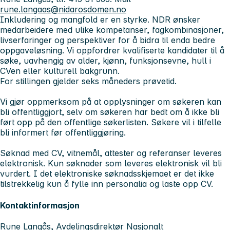
rune.langaas@nidarosdomen.no
Inkludering og mangfold er en styrke. NDR ønsker
medarbeidere med ulike kompetanser, fagkombinasjoner,
livserfaringer og perspektiver for å bidra til enda bedre
oppgaveløsning. Vi oppfordrer kvalifiserte kandidater til å
søke, uavhengig av alder, kjønn, funksjonsevne, hull i
CVen eller kulturell bakgrunn.
For stillingen gjelder seks måneders prøvetid.
Vi gjør oppmerksom på at opplysninger om søkeren kan
bli offentliggjort, selv om søkeren har bedt om å ikke bli
ført opp på den offentlige søkerlisten. Søkere vil i tilfelle
bli informert før offentliggjøring.
Søknad med CV, vitnemål, attester og referanser leveres
elektronisk. Kun søknader som leveres elektronisk vil bli
vurdert. I det elektroniske søknadsskjemaet er det ikke
tilstrekkelig kun å fylle inn personalia og laste opp CV.
Kontaktinformasjon
Rune Langås, Avdelingsdirektør Nasjonalt