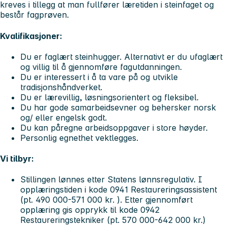
kreves i tillegg at man fullfører læretiden i steinfaget og
består fagprøven.
Kvalifikasjoner:
Du er faglært steinhugger. Alternativt er du ufaglært
og villig til å gjennomføre fagutdanningen.
Du er interessert i å ta vare på og utvikle
tradisjonshåndverket.
Du er lærevillig, løsningsorientert og fleksibel.
Du har gode samarbeidsevner og behersker norsk
og/ eller engelsk godt.
Du kan påregne arbeidsoppgaver i store høyder.
Personlig egnethet vektlegges.
Vi tilbyr:
Stillingen lønnes etter Statens lønnsregulativ. I
opplæringstiden i kode 0941 Restaureringsassistent
(pt. 490 000-571 000 kr. ). Etter gjennomført
opplæring gis opprykk til kode 0942
Restaureringstekniker (pt. 570 000-642 000 kr.)