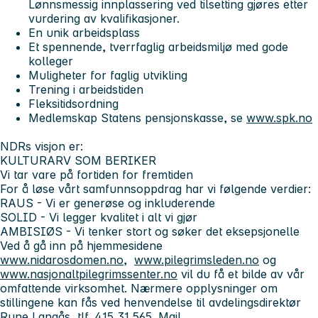
Lønnsmessig innplassering ved tilsetting gjøres etter
vurdering av kvalifikasjoner.
En unik arbeidsplass
Et spennende, tverrfaglig arbeidsmiljø med gode
kolleger
Muligheter for faglig utvikling
Trening i arbeidstiden
Fleksitidsordning
Medlemskap Statens pensjonskasse, se
www.spk.no
NDRs visjon er:
KULTURARV SOM BERIKER
Vi tar vare på fortiden for fremtiden
For å løse vårt samfunnsoppdrag har vi følgende verdier:
RAUS
- Vi er generøse og inkluderende
SOLID
- Vi legger kvalitet i alt vi gjør
AMBISIØS
- Vi tenker stort og søker det eksepsjonelle
Ved å gå inn på hjemmesidene
www.nidarosdomen.no
,
www.pilegrimsleden.no
og
www.nasjonaltpilegrimssenter.no
vil du få et bilde av vår
omfattende virksomhet. Nærmere opplysninger om
stillingene kan fås ved henvendelse til avdelingsdirektør
Rune Langås, tlf. 415 31 565. Mail