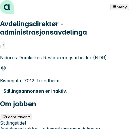
Hopp til innhold
Meny
Avdelingsdirektør -
administrasjonsavdelinga
Nidaros Domkirkes Restaureringsarbeider (NDR)
Bispegata, 7012 Trondheim
Stillingsannonsen er inaktiv.
Om jobben
Lagre favoritt
Stillingstittel
Avdelingsdirektør - administrasjonsavdelingen