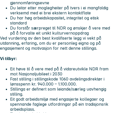
gjennomføringsevne
Du leitar etter moglegheiter på tvers i ei mangfaldig
verksemd med ei brei ekstern kontaktflate
Du har høg arbeidskapasitet, integritet og etisk
standard
Du forstår særpreget til NDR og ønskjer å vere med
på å forvalte eit unikt kulturvernoppdrag
Ved vurdering av den best kvalifiserte legg vi vekt på
utdanning, erfaring, om du er personleg eigna og på
engasjement og motivasjon for nett denne stillinga.
Vi tilbyr:
Eit høve til å vere med på å vidareutvikle NDR fram
mot Nasjonaljubileet i 2030
Fast stilling i stillingskode 1060 avdelingsdirektør i
lønsspenn kr. 940.000 – 1.100.000.
Stillinga er definert som leiande/særleg uavhengig
stilling.
Eit godt arbeidsmiljø med engasjerte kollegaer og
spennande faglege utfordringar på ein tradisjonsrik
arbeidsplass.