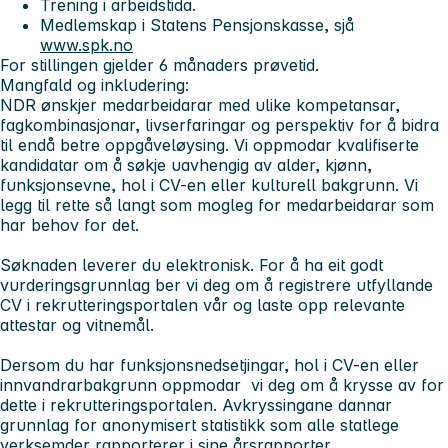
Trening i arbeidstida.
Medlemskap i Statens Pensjonskasse, sjå
www.spk.no
For stillingen gjelder 6 månaders prøvetid.
Mangfald og inkludering:
NDR ønskjer medarbeidarar med ulike kompetansar,
fagkombinasjonar, livserfaringar og perspektiv for å bidra
til endå betre oppgåveløysing. Vi oppmodar kvalifiserte
kandidatar om å søkje uavhengig av alder, kjønn,
funksjonsevne, hol i CV-en eller kulturell bakgrunn. Vi
legg til rette så langt som mogleg for medarbeidarar som
har behov for det.
Søknaden leverer du elektronisk. For å ha eit godt
vurderingsgrunnlag ber vi deg om å registrere utfyllande
CV i rekrutteringsportalen vår og laste opp relevante
attestar og vitnemål.
Dersom du har funksjonsnedsetjingar, hol i CV-en eller
innvandrarbakgrunn oppmodar vi deg om å krysse av for
dette i rekrutteringsportalen. Avkryssingane dannar
grunnlag for anonymisert statistikk som alle statlege
verksemder rapporterer i sine årsrapporter.