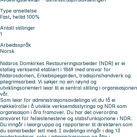
Type ansettelse
Fast, heltid 100%
Antall stillinger
1
Arbeidsspråk
Norsk
Nidaros Domkirkes Restaureringsarbeider (NDR) er ei
statleg verksemd etablert i 1869 med ansvar for
Nidarosdomen, Erkebispegarden, tradisjonshandverk og
pilegrimsarbeid. Vi søkjer no ein røynd og
utviklingsorientert leiar til ei sentral stilling i organisasjonen
vår.
Som leiar for administrasjonsavdelinga vil du få ei
nøkkelrolle i å utvikle verksemdsstyringa og NDR som
organisasjon i åra framover. Du har det overordna
ansvaret for fellestenestene og stabsfunksjonane i NDR.
Du inngår i leiargruppa og rapporterer til direktøren som
du samarbeider tett med. I avdelinga inngår i dag 13
medarbeidarar, seks i administrasjonen og åtte i