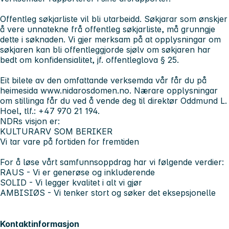
Offentleg søkjarliste vil bli utarbeidd. Søkjarar som ønskjer
å vere unnatekne frå offentleg søkjarliste, må grunngje
dette i søknaden. Vi gjer merksam på at opplysningar om
søkjaren kan bli offentleggjorde sjølv om søkjaren har
bedt om konfidensialitet, jf. offentleglova § 25.
Eit bilete av den omfattande verksemda vår får du på
heimesida www.nidarosdomen.no. Nærare opplysningar
om stillinga får du ved å vende deg til direktør Oddmund L.
Hoel, tlf.: +47 970 21 194.
NDRs visjon er:
KULTURARV SOM BERIKER
Vi tar vare på fortiden for fremtiden
For å løse vårt samfunnsoppdrag har vi følgende verdier:
RAUS
- Vi er generøse og inkluderende
SOLID
- Vi legger kvalitet i alt vi gjør
AMBISIØS
- Vi tenker stort og søker det eksepsjonelle
Kontaktinformasjon