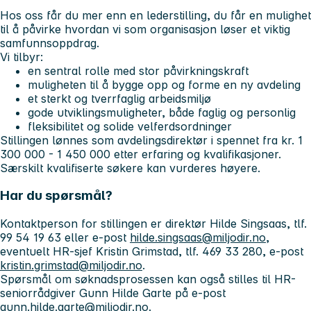
Hos oss får du mer enn en lederstilling, du får en mulighet
til å påvirke hvordan vi som organisasjon løser et viktig
samfunnsoppdrag.
Vi tilbyr:
en sentral rolle med stor påvirkningskraft
muligheten til å bygge opp og forme en ny avdeling
et sterkt og tverrfaglig arbeidsmiljø
gode utviklingsmuligheter, både faglig og personlig
fleksibilitet og solide velferdsordninger
Stillingen lønnes som avdelingsdirektør i spennet fra kr. 1
300 000 - 1 450 000 etter erfaring og kvalifikasjoner.
Særskilt kvalifiserte søkere kan vurderes høyere.
Har du spørsmål?
Kontaktperson for stillingen er direktør Hilde Singsaas, tlf.
99 54 19 63 eller e-post
hilde.singsaas@miljodir.no
,
eventuelt HR-sjef Kristin Grimstad, tlf. 469 33 280, e-post
kristin.grimstad@miljodir.no
.
Spørsmål om søknadsprosessen kan også stilles til HR-
seniorrådgiver Gunn Hilde Garte på e-post
gunn.hilde.garte@miljodir.no
.