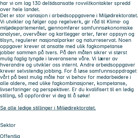
har vi om lag 130 deltidsansatte rovviltkontakter spredd
over hele landet.
Det er stor variasjon i arbeidsoppgavene i Miljødirektoratet.
Vi utvikler og følger opp regelverk, gir råd til Klima- og
miljødepartementet, gjennomfører samfunnsøkonomiske
analyser, overvåker og kartlegger arter, fører oppsyn og
tilsyn, regulerer nasjonalparker og naturreservat. Noen
oppgaver krever at ansatte med ulik fagkompetanse
jobber sammen på tvers. På den måten sikrer vi størst
mulig faglig tyngde i leveransene våre. Vi lærer av
hverandre og utvikler oss internt. Andre arbeidsoppgaver
krever selvstendig jobbing. For å løse samfunnsoppdraget
vårt på best mulig måte har vi behov for medarbeidere i
alle aldere, med ulike fagkombinasjoner, kompetanse,
livserfaringer og perspektiver. Er du kvalifisert til en ledig
stilling, så oppfordrer vi deg til å søke!
Se alle ledige stillinger i Miljødirektoratet.
Sektor
Offentlig