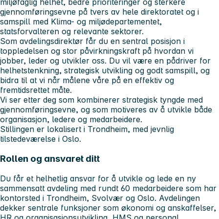
miljøfaglig helhet, bedre prioriteringer og sterkere
gjennomføringsevne på tvers av hele direktoratet og i
samspill med Klima- og miljødepartementet,
statsforvalteren og relevante sektorer.
Som avdelingsdirektør får du en sentral posisjon i
toppledelsen og stor påvirkningskraft på hvordan vi
jobber, leder og utvikler oss. Du vil være en pådriver for
helhetstenkning, strategisk utvikling og godt samspill, og
bidra til at vi når målene våre på en effektiv og
fremtidsrettet måte.
Vi ser etter deg som kombinerer strategisk tyngde med
gjennomføringsevne, og som motiveres av å utvikle både
organisasjon, ledere og medarbeidere.
Stillingen er lokalisert i Trondheim, med jevnlig
tilstedeværelse i Oslo.
Rollen og ansvaret ditt
Du får et helhetlig ansvar for å utvikle og lede en ny
sammensatt avdeling med rundt 60 medarbeidere som har
kontorsted i Trondheim, Svolvær og Oslo. Avdelingen
dekker sentrale funksjoner som økonomi og anskaffelser,
HR og organisasjonsutvikling, HMS og personal,