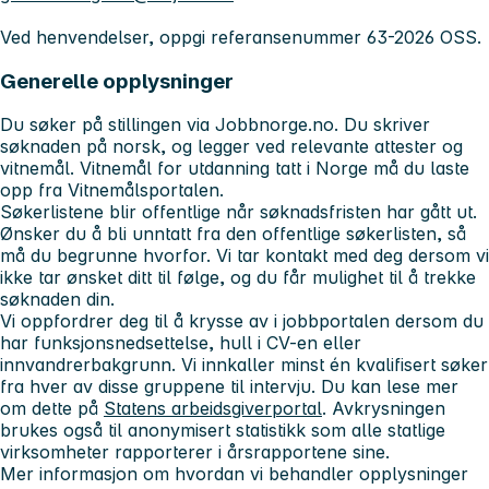
Ved henvendelser, oppgi referansenummer 63-2026 OSS.
Generelle opplysninger
Du søker på stillingen via Jobbnorge.no. Du skriver
søknaden på norsk, og legger ved relevante attester og
vitnemål. Vitnemål for utdanning tatt i Norge må du laste
opp fra Vitnemålsportalen.
Søkerlistene blir offentlige når søknadsfristen har gått ut.
Ønsker du å bli unntatt fra den offentlige søkerlisten, så
må du begrunne hvorfor. Vi tar kontakt med deg dersom vi
ikke tar ønsket ditt til følge, og du får mulighet til å trekke
søknaden din.
Vi oppfordrer deg til å krysse av i jobbportalen dersom du
har funksjonsnedsettelse, hull i CV-en eller
innvandrerbakgrunn. Vi innkaller minst én kvalifisert søker
fra hver av disse gruppene til intervju. Du kan lese mer
om dette på
Statens arbeidsgiverportal
. Avkrysningen
brukes også til anonymisert statistikk som alle statlige
virksomheter rapporterer i årsrapportene sine.
Mer informasjon om hvordan vi behandler opplysninger