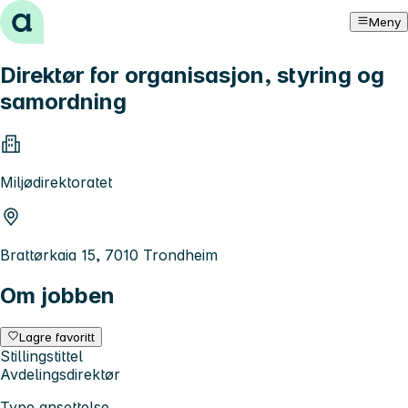
Hopp til innhold
Meny
Direktør for organisasjon, styring og
samordning
Miljødirektoratet
Brattørkaia 15, 7010 Trondheim
Om jobben
Lagre favoritt
Stillingstittel
Avdelingsdirektør
Type ansettelse