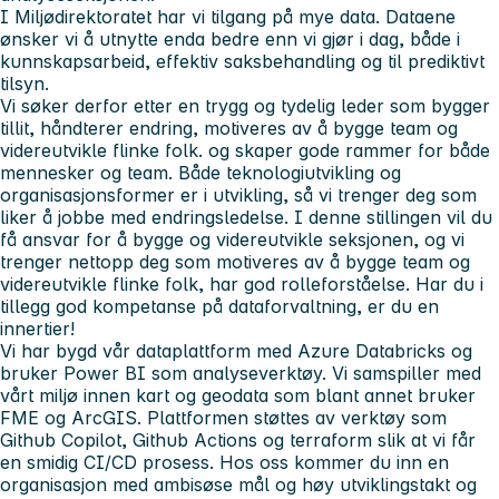
I Miljødirektoratet har vi tilgang på mye data. Dataene
ønsker vi å utnytte enda bedre enn vi gjør i dag, både i
kunnskapsarbeid, effektiv saksbehandling og til prediktivt
tilsyn.
Vi søker derfor etter en trygg og tydelig leder som bygger
tillit, håndterer endring, motiveres av å bygge team og
videreutvikle flinke folk. og skaper gode rammer for både
mennesker og team. Både teknologiutvikling og
organisasjonsformer er i utvikling, så vi trenger deg som
liker å jobbe med endringsledelse. I denne stillingen vil du
få ansvar for å bygge og videreutvikle seksjonen, og vi
trenger nettopp deg som motiveres av å bygge team og
videreutvikle flinke folk, har god rolleforståelse. Har du i
tillegg god kompetanse på dataforvaltning, er du en
innertier!
Vi har bygd vår dataplattform med Azure Databricks og
bruker Power BI som analyseverktøy. Vi samspiller med
vårt miljø innen kart og geodata som blant annet bruker
FME og ArcGIS. Plattformen støttes av verktøy som
Github Copilot, Github Actions og terraform slik at vi får
en smidig CI/CD prosess. Hos oss kommer du inn en
organisasjon med ambisøse mål og høy utviklingstakt og