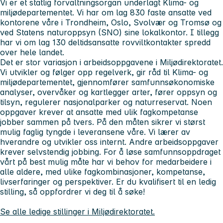
Vi er et statlig forvaltningsorgan underlagt Klima- og
miljødepartementet. Vi har om lag 830 faste ansatte ved
kontorene våre i Trondheim, Oslo, Svolvær og Tromsø og
ved Statens naturoppsyn (SNO) sine lokalkontor. I tillegg
har vi om lag 130 deltidsansatte rovviltkontakter spredd
over hele landet.
Det er stor variasjon i arbeidsoppgavene i Miljødirektoratet.
Vi utvikler og følger opp regelverk, gir råd til Klima- og
miljødepartementet, gjennomfører samfunnsøkonomiske
analyser, overvåker og kartlegger arter, fører oppsyn og
tilsyn, regulerer nasjonalparker og naturreservat. Noen
oppgaver krever at ansatte med ulik fagkompetanse
jobber sammen på tvers. På den måten sikrer vi størst
mulig faglig tyngde i leveransene våre. Vi lærer av
hverandre og utvikler oss internt. Andre arbeidsoppgaver
krever selvstendig jobbing. For å løse samfunnsoppdraget
vårt på best mulig måte har vi behov for medarbeidere i
alle aldere, med ulike fagkombinasjoner, kompetanse,
livserfaringer og perspektiver. Er du kvalifisert til en ledig
stilling, så oppfordrer vi deg til å søke!
Se alle ledige stillinger i Miljødirektoratet.