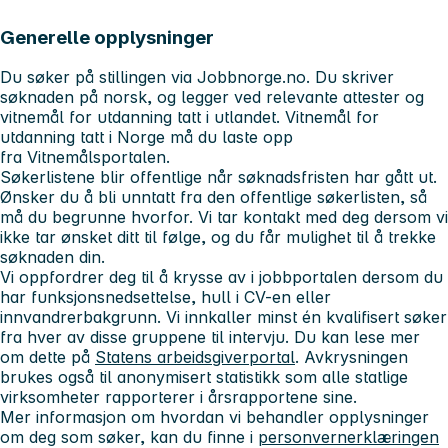
Generelle opplysninger
Du søker på stillingen via Jobbnorge.no. Du skriver
søknaden på norsk, og legger ved relevante attester og
vitnemål for utdanning tatt i utlandet. Vitnemål for
utdanning tatt i Norge må du laste opp
fra Vitnemålsportalen.
Søkerlistene blir offentlige når søknadsfristen har gått ut.
Ønsker du å bli unntatt fra den offentlige søkerlisten, så
må du begrunne hvorfor. Vi tar kontakt med deg dersom vi
ikke tar ønsket ditt til følge, og du får mulighet til å trekke
søknaden din.
Vi oppfordrer deg til å krysse av i jobbportalen dersom du
har funksjonsnedsettelse, hull i CV-en eller
innvandrerbakgrunn. Vi innkaller minst én kvalifisert søker
fra hver av disse gruppene til intervju. Du kan lese mer
om dette på
Statens arbeidsgiverportal
. Avkrysningen
brukes også til anonymisert statistikk som alle statlige
virksomheter rapporterer i årsrapportene sine.
Mer informasjon om hvordan vi behandler opplysninger
om deg som søker, kan du finne i
personvernerklæringen