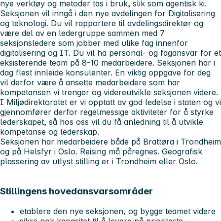
nye verktøy og metoder tas i bruk, slik som agentisk ki.
Seksjonen vil inngå i den nye avdelingen for Digitalisering
og teknologi. Du vil rapportere til avdelingsdirektør og
være del av en ledergruppe sammen med 7
seksjonsledere som jobber med ulike fag innenfor
digitalisering og IT. Du vil ha personal- og fagansvar for et
eksisterende team på 8-10 medarbeidere. Seksjonen har i
dag flest innleide konsulenter. En viktig oppgave for deg
vil derfor være å ansette medarbeidere som har
kompetansen vi trenger og videreutvikle seksjonen videre.
I Miljødirektoratet er vi opptatt av god ledelse i staten og vi
gjennomfører derfor regelmessige aktiviteter for å styrke
lederskapet, så hos oss vil du få anledning til å utvikle
kompetanse og lederskap.
Seksjonen har medarbeidere både på Brattøra i Trondheim
og på Helsfyr i Oslo. Reising må påregnes. Geografisk
plassering av utlyst stilling er i Trondheim eller Oslo.
Stillingens hovedansvarsområder
etablere den nye seksjonen, og bygge teamet videre
sikre nok kapasitet til å levere på prioriterte