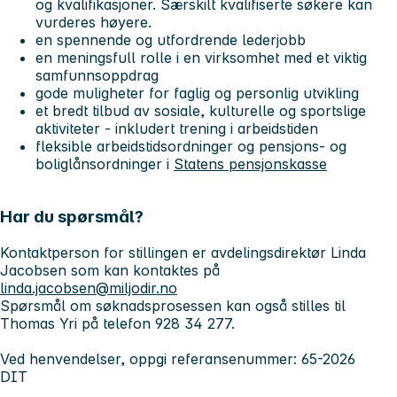
og kvalifikasjoner. Særskilt kvalifiserte søkere kan
vurderes høyere.
en spennende og utfordrende lederjobb
en meningsfull rolle i en virksomhet med et viktig
samfunnsoppdrag
gode muligheter for faglig og personlig utvikling
et bredt tilbud av sosiale, kulturelle og sportslige
aktiviteter - inkludert trening i arbeidstiden
fleksible arbeidstidsordninger og pensjons- og
boliglånsordninger i
Statens pensjonskasse
Har du spørsmål?
Kontaktperson for stillingen er avdelingsdirektør Linda
Jacobsen som kan kontaktes på
linda.jacobsen@miljodir.no
Spørsmål om søknadsprosessen kan også stilles til
Thomas Yri på telefon 928 34 277.
Ved henvendelser, oppgi referansenummer:
65-2026
DIT