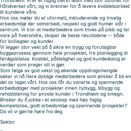
Trondheim. Vi er et faglig sterkt team med stor stolthet for
håndverket vårt, og vi brenner for å levere kvalitetsarbeid
til kundene våre.
Hos oss møter du et uformelt, inkluderende og trivelig
arbeidsmiljø der samarbeid, respekt og godt humør står i
sentrum. Vi tror at medarbeidere som trives på jobb og tar
vare på hverandre, skaper de beste resultatene -- både
for kollegaer og kunder.
Vi legger stor vekt på å sikre en trygg og forutsigbar
byggeprosess gjennom hele prosjektet, fra planlegging til
ferdigstillelse. Kvalitet, pålitelighet og god kundedialog er
verdier som preger alt vi gjør.
Som følge av god vekst og økende oppdragsmengde
søker vi nå flere dyktige medarbeidere som ønsker å bli en
del av laget vårt. Hos oss får du varierte og spennende
arbeidsdager med prosjekter innen nybygg, tilbygg og
rehabilitering for private kunder i Trondheim og omegn.
Ønsker du å jobbe i et selskap med høy faglig
kompetanse, godt arbeidsmiljø og spennende prosjekter?
Da vil vi gjerne høre fra deg.
Sektor