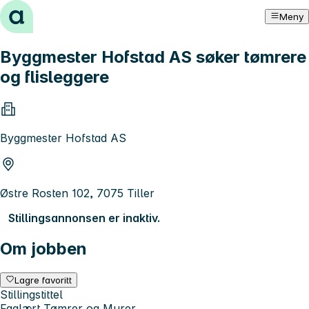
Hopp til innhold
Meny
Byggmester Hofstad AS søker tømrere
og flisleggere
Byggmester Hofstad AS
Østre Rosten 102, 7075 Tiller
Stillingsannonsen er inaktiv.
Om jobben
Lagre favoritt
Stillingstittel
Faglært Tømrer og Murer