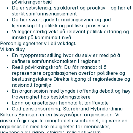
påvirkningsarbeid
Du er selvstendig, strukturert og proaktiv – og har et
sterkt samfunnsengasjement
Du har svært gode formidlingsevner og god
kjennskap til politikk og politiske prosesser.
Vi legger særlig vekt på relevant politisk erfaring og
innsikt på kommunalt nivå
Personlig egnethet vil bli vektlagt.
Vi kan tilby
En nyopprettet stilling hvor du selv er med på å
definere samfunnskontakten i regionen
Reell påvirkningskraft. Du får mandat til å
representere organisasjonen overfor politikere og
beslutningstakere Direkte tilgang til regionledelse og
nasjonalt fagmiljø
En organisasjon med tyngde i offentlig debatt og høy
troverdighet hos beslutningstakere
Lønn og ansettelse i henhold til tariffavtale
God pensjonsordning, Storebrand Hybridordning
Kirkens Bymisjon er en livssynsåpen organisasjon. Vi
ønsker å gjenspeile mangfoldet i samfunnet, og være en
organisasjon med like muligheter for mennesker,
uavhengig av kjønn, etnisitet, religion/livssyn,