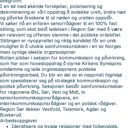
bakgrunn.
I en tid med økende forskjeller, polarisering og
diskriminering er vårt oppdrag å avdekke urett, lindre nød
og påvirke årsakene til at nøden og uretten oppstår.
Vi søker nå en erfaren seniorrådgiver til en 100% fast
stilling, som skal bistå ledelsen i Region Sør med å være
en relevant og offensiv stemme i det politiske ordskiftet.
Stillingen er nyopprettet og riktig kandidat får en unik
mulighet til å utvikle samfunnskontakten i en av Norges
mest synlige ideelle organisasjoner.
Rollen jobber i seksjon for kommunikasjon og påvirkning,
som har som hovedoppdrag å styrke Kirkens Bymisjons
omdømme og lede organisasjonens politiske
påvirkningsarbeid. Du blir en del av et nasjonalt fagmiljø
som spesialiserer seg på strategisk kommunikasjon og
politisk påvirkning. Seksjonen består samfunnskontakter
for regionene Øst, Sør, Vest og Midt, to
seniorkommunikasjonsrådgivere, en
internkommunikasjonsrådgiver og en politisk rådgiver.
Region Sør dekker Vestfold, Telemark, Agder og
Buskerud.
Arbeidsoppgaver
Identifisere og bygge relasjoner med folkevalgte,