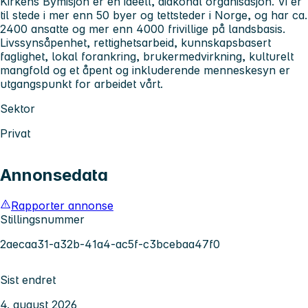
Kirkens Bymisjon er en ideell, diakonal organisasjon. Vi er
til stede i mer enn 50 byer og tettsteder i Norge, og har ca.
2400 ansatte og mer enn 4000 frivillige på landsbasis.
Livssynsåpenhet, rettighetsarbeid, kunnskapsbasert
faglighet, lokal forankring, brukermedvirkning, kulturelt
mangfold og et åpent og inkluderende menneskesyn er
utgangspunkt for arbeidet vårt.
Sektor
Privat
Annonsedata
Rapporter annonse
Stillingsnummer
2aecaa31-a32b-41a4-ac5f-c3bcebaa47f0
Sist endret
4. august 2026