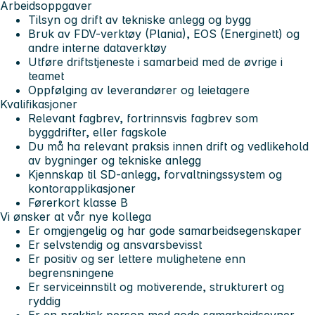
Arbeidsoppgaver
Tilsyn og drift av tekniske anlegg og bygg
Bruk av FDV-verktøy (Plania), EOS (Energinett) og
andre interne dataverktøy
Utføre driftstjeneste i samarbeid med de øvrige i
teamet
Oppfølging av leverandører og leietagere
Kvalifikasjoner
Relevant fagbrev, fortrinnsvis fagbrev som
byggdrifter, eller fagskole
Du må ha relevant praksis innen drift og vedlikehold
av bygninger og tekniske anlegg
Kjennskap til SD-anlegg, forvaltningssystem og
kontorapplikasjoner
Førerkort klasse B
Vi ønsker at vår nye kollega
Er omgjengelig og har gode samarbeidsegenskaper
Er selvstendig og ansvarsbevisst
Er positiv og ser lettere mulighetene enn
begrensningene
Er serviceinnstilt og motiverende, strukturert og
ryddig
Er en praktisk person med gode samarbeidsevner