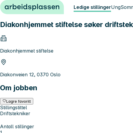
Hopp til innhold
Ledige stillinger
Ung
Somm
Diakonhjemmet stiftelse søker driftstek
Diakonhjemmet stiftelse
Diakonveien 12, 0370 Oslo
Om jobben
Lagre favoritt
Stillingstittel
Driftstekniker
Antall stillinger
1