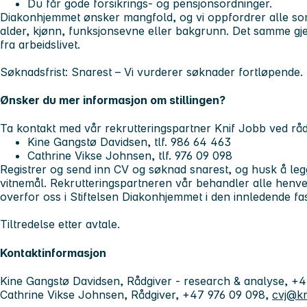
Du får gode forsikrings- og pensjonsordninger.
Diakonhjemmet ønsker mangfold, og vi oppfordrer alle som e
alder, kjønn, funksjonsevne eller bakgrunn. Det samme gj
fra arbeidslivet.
Søknadsfrist: Snarest
– Vi vurderer søknader fortløpende.
Ønsker du mer informasjon om stillingen?
Ta kontakt med vår rekrutteringspartner Knif Jobb ved rå
Kine Gangstø Davidsen, tlf. 986 64 463
Cathrine Vikse Johnsen, tlf. 976 09 098
Registrer og send inn CV og søknad snarest, og husk å legg
vitnemål. Rekrutteringspartneren vår behandler alle henve
overfor oss i Stiftelsen Diakonhjemmet i den innledende fa
Tiltredelse etter avtale.
Kontaktinformasjon
Kine Gangstø Davidsen, Rådgiver - research & analyse, +
Cathrine Vikse Johnsen, Rådgiver, +47 976 09 098,
cvj@kn