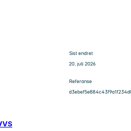
Sist endret
20. juli 2026
Referanse
d3ebef5e884c43f9a1f234d
 VVS