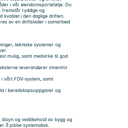
råder i vår eiendomsportefølje. Du
, fremstår ryddige og
kvalitet i den daglige driften.
res av en driftsleder i samarbeid
ygninger, tekniske systemer og
aver.
est mulig, samt medvirke til god
 eksterne leverandører innenfor
g i vårt FDV-system, samt
elta i beredskapsoppgaver og
, tilsyn og vedlikehold av bygg og
iker å jobbe systematisk.