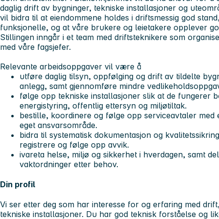
daglig drift av bygninger, tekniske installasjoner og uteom
vil bidra til at eiendommene holdes i driftsmessig god stand
funksjonelle, og at våre brukere og leietakere opplever god 
Stillingen inngår i et team med driftsteknikere som organise
med våre fagsjefer.
Relevante arbeidsoppgaver vil være å
utføre daglig tilsyn, oppfølging og drift av tildelte b
anlegg, samt gjennomføre mindre vedlikeholdsoppg
følge opp tekniske installasjoner slik at de fungerer b
energistyring, offentlig ettersyn og miljøtiltak.
bestille, koordinere og følge opp serviceavtaler med
eget ansvarsområde.
bidra til systematisk dokumentasjon og kvalitetssikrin
registrere og følge opp avvik.
ivareta helse, miljø og sikkerhet i hverdagen, samt d
vaktordninger etter behov.
Din profil
Vi ser etter deg som har interesse for og erfaring med drift
tekniske installasjoner. Du har god teknisk forståelse og l