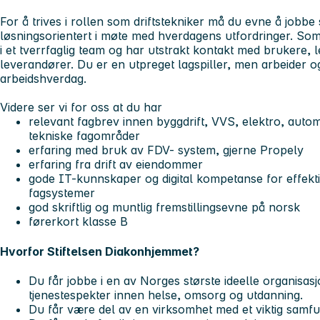
For å trives i rollen som driftstekniker må du evne å jobbe 
løsningsorientert i møte med hverdagens utfordringer. Som 
i et tverrfaglig team og har utstrakt kontakt med brukere, 
leverandører. Du er en utpreget lagspiller, men arbeider og
arbeidshverdag.
Videre ser vi for oss at du har
relevant fagbrev innen byggdrift, VVS, elektro, auto
tekniske fagområder
erfaring med bruk av FDV- system, gjerne Propely
erfaring fra drift av eiendommer
gode IT-kunnskaper og digital kompetanse for effekt
fagsystemer
god skriftlig og muntlig fremstillingsevne på norsk
førerkort klasse B
Hvorfor Stiftelsen Diakonhjemmet?
Du får jobbe i en av Norges største ideelle organisas
tjenestespekter innen helse, omsorg og utdanning.
Du får være del av en virksomhet med et viktig samf