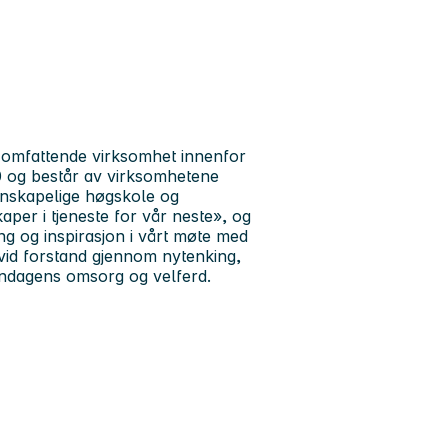
ed omfattende virksomhet innenfor
90 og består av virksomhetene
nskapelige høgskole og
per i tjeneste for vår neste», og
ning og inspirasjon i vårt møte med
vid forstand gjennom nytenking,
endagens omsorg og velferd.