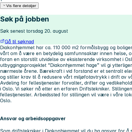
Vis flere detaljer
Søk på jobben
Søk senest torsdag 20. august
Gå til søknad
Diakonhjemmet har ca. 110 000 m2 formålsbygg og boliger
vårt om å være en betydelig samfunnsaktør innen helse, o
foran en storstilt utvidelse av eksisterende virksomhet i Os
utbyggingsprosjektet “Diakonhjemmet hage” vil gi ytterli
nærmeste årene. Bærekraft i vid forstand er et sentralt el
og stiller krav til å redusere vårt miljøfotavtrykk i drift a
Avdeling for fellestjenester forvalter, drifter og vedlike
i Oslo. Vi søker nå etter en erfaren Driftstekniker. Stillinge
fellestjenester. Arbeidssted for stillingen vil være i våre l
Oslo.
Ansvar og arbeidsoppgaver
Som driftstekniker i Diakonhjemmet vil du ha ansvar for å si