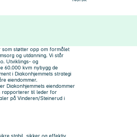
 som støtter opp om formålet
msorg og utdanning. Vi står
lo. Utviklings- og
gere 60.000 kvm nybygg de
ement i Diakonhjemmets strategi
v våre eiendommer.
holder Diakonhjemmets eiendommer
n rapporterer til leder for
okaler på Vinderen/Steinerud i
kre stabil, sikker og effektiv