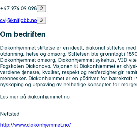
+47 976 09 098
cvj@knifjobb.no
Om bedriften
Diakonhjemmet stiftelse er en ideell, diakonal stiftelse m
utdanning, helse og omsorg. Stiftelsen ble grunnlagt i 18
Diakonhjemmet omsorg, Diakonhjemmet sykehus, VID vite
Fagskolen Diakonova. Visjonen til Diakonhjemmet er «Nyska
verdiene tjeneste, kvalitet, respekt og rettferdighet gir ret
mennesker. Diakonhjemmet er en pådriver for bærekraft i 
nyskaping og utprøving av helhetlige konsepter for morg
Les mer på
diakonhjemmet.no
Nettsted
http://www.diakonhjemmet.no/