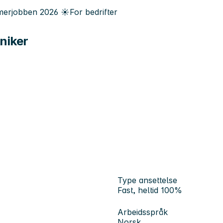
erjobben
2026
☀️
For bedrifter
niker
Type ansettelse
Fast, heltid 100%
Arbeidsspråk
Norsk