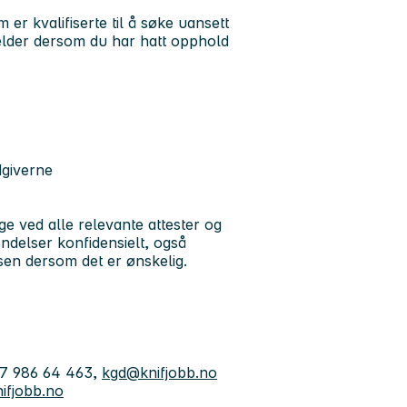
r kvalifiserte til å søke uansett
elder dersom du har hatt opphold
dgiverne
e ved alle relevante attester og
ndelser konfidensielt, også
sen dersom det er ønskelig.
47 986 64 463,
kgd@knifjobb.no
ifjobb.no