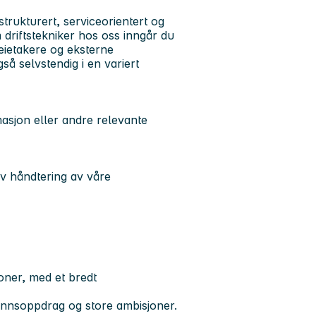
strukturert, serviceorientert og
driftstekniker hos oss inngår du
leietakere og eksterne
så selvstendig i en variert
masjon eller andre relevante
iv håndtering av våre
joner, med et bredt
unnsoppdrag og store ambisjoner.