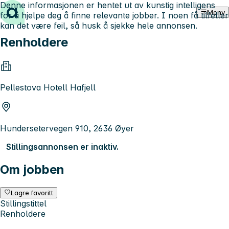
Denne informasjonen er hentet ut av kunstig intelligens
Hopp til innhold
Meny
for å hjelpe deg å finne relevante jobber. I noen få tilfeller
kan det være feil, så husk å sjekke hele annonsen.
Renholdere
Pellestova Hotell Hafjell
Hundersetervegen 910, 2636 Øyer
Stillingsannonsen er inaktiv.
Om jobben
Lagre favoritt
Stillingstittel
Renholdere