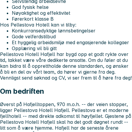
Selvstendig arbeidsevne
God fysisk helse
Nøyaktighet og effektivitet
Førerkort klasse B
Hos Pellestova Hotell kan vi tilby:
Konkurransedyktige lønnsbetingelser
Gode velferdstilbud
Et hyggelig arbeidsmiljø med engasjerende kollegaer
Opplæring vil bli gitt
Pellestova Hotell Hafjell har bygd opp et godt rykte over
tid, takket være våre dedikerte ansatte. Om du føler at du
kan bidra til å opprettholde denne standarden, og ønsker
å bli en del av vårt team, da hører vi gjerne fra deg.
Vennligst send søknad og CV, vi ser frem til å høre fra deg!
Om bedriften
Øverst på Hafjelltoppen, 970 m.o.h. -- der veien stopper,
ligger Pellestova Hotell Hafjell. Pellestova er et moderne
fjellhotell -- med direkte adkomst til høyfjellet. Gjestene på
Pellestova Hotell Hafjell skal ha det godt døgnet rundt --
litt som å være hjemme. Hafjell har de seneste årene