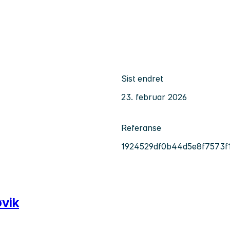
Sist endret
23. februar 2026
Referanse
1924529df0b44d5e8f7573f
øvik