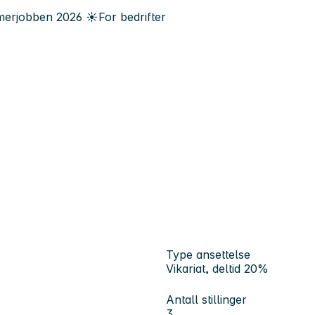
erjobben
2026
☀️
For bedrifter
Type ansettelse
Vikariat, deltid 20%
Antall stillinger
3