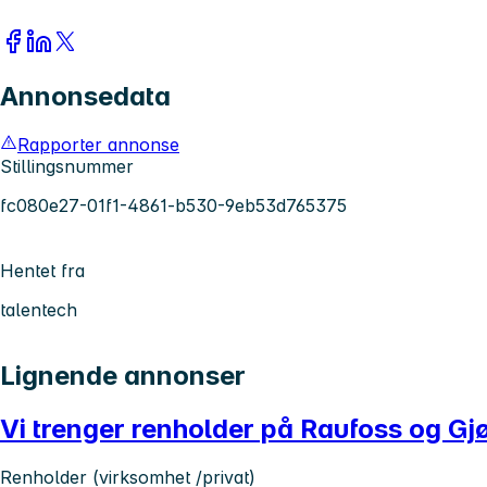
Annonsedata
Rapporter annonse
Stillingsnummer
fc080e27-01f1-4861-b530-9eb53d765375
Hentet fra
talentech
Lignende annonser
Vi trenger renholder på Raufoss og Gj
Renholder (virksomhet /privat)