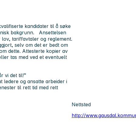
ifiserte kandidater til å søke
 etnisk bakgrunn. Ansettelsen
 lov, tariffavtaler og reglement.
ggjort, selv om det er bedt om
 om dette. Attesterte kopier av
ller tas med ved et eventuelt
i det til!”
 ledere og ansatte arbeider i
ester til rett tid med rett
Nettsted
http://www.gausdal.kommu