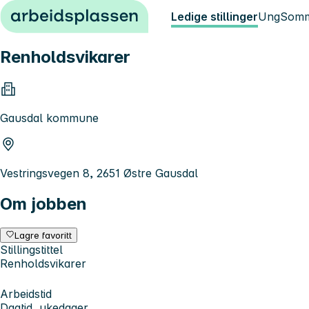
Hopp til innhold
Ledige stillinger
Ung
Somm
Renholdsvikarer
Gausdal kommune
Vestringsvegen 8, 2651 Østre Gausdal
Om jobben
Lagre favoritt
Stillingstittel
Renholdsvikarer
Arbeidstid
Dagtid, ukedager