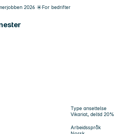
erjobben
2026
☀️
For bedrifter
enester
Type ansettelse
Vikariat, deltid 20%
Arbeidsspråk
Norsk