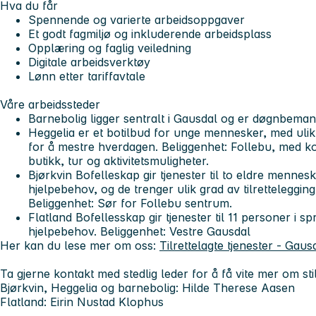
Hva du får
Spennende og varierte arbeidsoppgaver
Et godt fagmiljø og inkluderende arbeidsplass
Opplæring og faglig veiledning
Digitale arbeidsverktøy
Lønn etter tariffavtale
Våre arbeidssteder
Barnebolig
ligger sentralt i Gausdal og er døgnbeman
Heggelia
er et botilbud for unge mennesker, med ulik 
for å mestre hverdagen. Beliggenhet: Follebu, med kort
butikk, tur og aktivitetsmuligheter.
Bjørkvin Bofelleskap
gir tjenester til to eldre mennesk
hjelpebehov, og de trenger ulik grad av tilretteleggin
Beliggenhet: Sør for Follebu sentrum.
Flatland Bofellesskap
gir tjenester til 11 personer i s
hjelpebehov. Beliggenhet: Vestre Gausdal
Her kan du lese mer om oss:
Tilrettelagte tjenester - Ga
Ta gjerne kontakt med stedlig leder for å få vite mer om sti
Bjørkvin, Heggelia og barnebolig: Hilde Therese Aasen
Flatland: Eirin Nustad Klophus