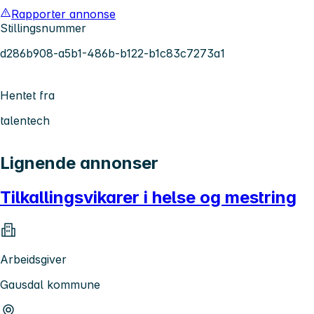
Rapporter annonse
Stillingsnummer
d286b908-a5b1-486b-b122-b1c83c7273a1
Hentet fra
talentech
Lignende annonser
Tilkallingsvikarer i helse og mestring
Arbeidsgiver
Gausdal kommune