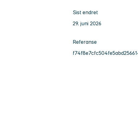
Sist endret
29. juni 2026
Referanse
f74f8e7cfc504fe5abd2566