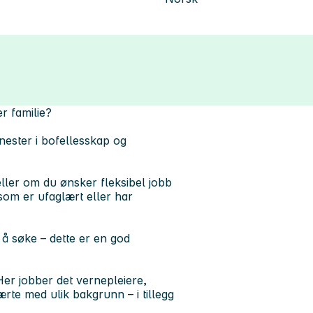
ler familie?
jenester i bofellesskap og
eller om du ønsker fleksibel jobb
 som er ufaglært eller har
 å søke – dette er en god
. Her jobber det vernepleiere,
te med ulik bakgrunn – i tillegg