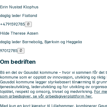
Eirin Nustad Klophus
daglig leder Flatland
+4791592785
Hilde Therese Aasen
daglig leder Barnebolig, Bjørkvin og Heggelia
97012785
Om bedriften
Bli en del av Gausdal kommune – hvor vi sammen får det til!
kommune som er opptatt av innovasjon, utvikling og riktig kv
Gausdal kommune legger styrkebasert tilnærming til grunn
tjenesteutvikling, lederutvikling og for utvikling av organis
lojalitet, respekt og omsorg, trivsel og medvirkning.
For me
som arbeidsgiver, se vår arbeidsgiverplattform her.
Med kun en kort kjøretur til Lillehammer, kombinerer Gaus