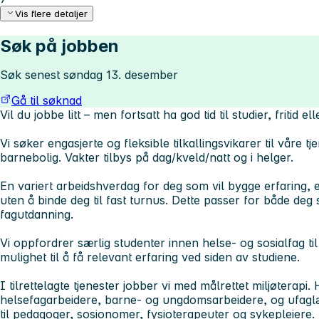
Vis flere detaljer
Søk på jobben
Søk senest søndag 13. desember
Gå til søknad
Vil du jobbe litt – men fortsatt ha god tid til studier, fritid el
Vi søker engasjerte og fleksible tilkallingsvikarer til våre t
barnebolig. Vakter tilbys på dag/kveld/natt og i helger.
En variert arbeidshverdag for deg som vil bygge erfaring, 
uten å binde deg til fast turnus. Dette passer for både deg
fagutdanning.
Vi oppfordrer særlig studenter innen helse- og sosialfag til
mulighet til å få relevant erfaring ved siden av studiene.
I tilrettelagte tjenester jobber vi med målrettet miljøterapi
helsefagarbeidere, barne- og ungdomsarbeidere, og ufaglær
til pedagoger, sosionomer, fysioterapeuter og sykepleiere.