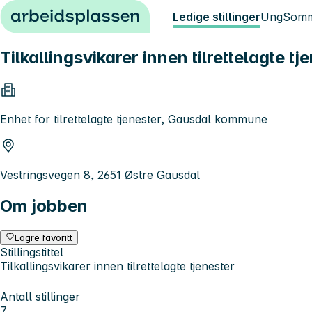
Hopp til innhold
Ledige stillinger
Ung
Somm
Tilkallingsvikarer innen tilrettelagte tj
Enhet for tilrettelagte tjenester, Gausdal kommune
Vestringsvegen 8, 2651 Østre Gausdal
Om jobben
Lagre favoritt
Stillingstittel
Tilkallingsvikarer innen tilrettelagte tjenester
Antall stillinger
7