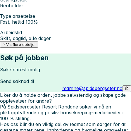
Renholder
Type ansettelse
Fast, heltid 100%
Arbeidstid
Skift, dagtid, alle dager
Vis flere detaljer
Søk på jobben
Søk snarest mulig
Send søknad til
martine@spidsbergseter.no
Liker du å holde orden, jobbe selvstendig og skape gode
opplevelser for andre?
På Spidsbergseter Resort Rondane søker vi nå en
pliktoppfyllende og positiv housekeeping-medarbeider i
100 % stilling.
Hos oss blir du en viktig del av teamet som sørger for at
gjestene møter rene, innbydende og hyggelige omgivelser