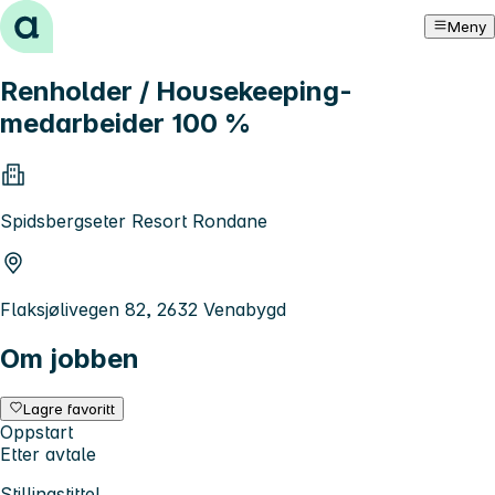
Hopp til innhold
Meny
Renholder / Housekeeping-
medarbeider 100 %
Spidsbergseter Resort Rondane
Flaksjølivegen 82, 2632 Venabygd
Om jobben
Lagre favoritt
Oppstart
Etter avtale
Stillingstittel