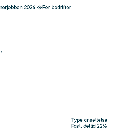
erjobben
2026
☀️
For bedrifter
e
Type ansettelse
Fast, deltid 22%