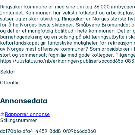
Ringsaker kommune er med sine om lag 36.000 innbyggere
Innlandet. Kommunen har vekst i folketall og arbeidsplass
satser og ønsker utvikling. Ringsaker er Norges største h
for å ha Norges beste skiløyper. Småbyene Brumunddal og
og det er et mangfoldig botilbud i hele kommunen. Det er 
barnehagedekning og en satsing på økt læringsutbytte i sk
kulturlandskapet gir fantastiske muligheter for rekreasjon 
av Norges mest offensive kommuner? Som arbeidstaker i Ri
stort og sammensatt fagmiljø med gode kollegaer. Tilgjenge
https://uustatus.no/nb/erklaringer/publisert/acadd65a-
Sektor
Offentlig
Annonsedata
Rapporter annonse
Stillingsnummer
dc170b1a-dfa4-4459-8dd8-0f09b66dd860