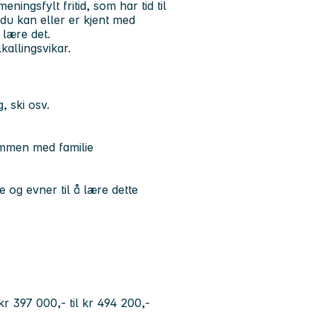
ningsfylt fritid, som har tid til
du kan eller er kjent med
 lære det.
lkallingsvikar.
, ski osv.
ammen med familie
 og evner til å lære dette
a kr 397 000,- til kr 494 200,-