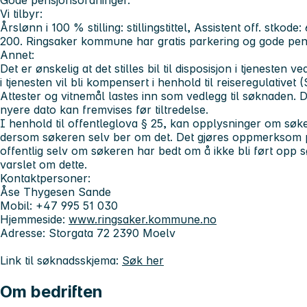
Gode pensjonsordninger.
Vi tilbyr:
Årslønn i 100 % stilling: stillingstittel, Assistent off. stkode
200. Ringsaker kommune har gratis parkering og gode pen
Annet:
Det er ønskelig at det stilles bil til disposisjon i tjenesten
i tjenesten vil bli kompensert i henhold til reiseregulativet
Attester og vitnemål lastes inn som vedlegg til søknaden. De
nyere dato kan fremvises før tiltredelse.
I henhold til offentleglova § 25, kan opplysninger om søker
dersom søkeren selv ber om det. Det gjøres oppmerksom på
offentlig selv om søkeren har bedt om å ikke bli ført opp søke
varslet om dette.
Kontaktpersoner:
Åse Thygesen Sande
Mobil: +47 995 51 030
Hjemmeside:
www.ringsaker.kommune.no
Adresse:
Storgata 72 2390 Moelv
Link til søknadsskjema:
Søk her
Om bedriften