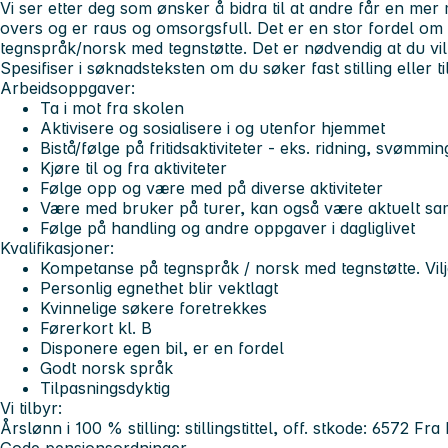
Vi ser etter deg som ønsker å bidra til at andre får en mer me
overs og er raus og omsorgsfull. Det er en stor fordel om 
tegnspråk/norsk med tegnstøtte. Det er nødvendig at du vil
Spesifiser i søknadsteksten om du søker fast stilling eller ti
Arbeidsoppgaver:
Ta i mot fra skolen
Aktivisere og sosialisere i og utenfor hjemmet
Bistå/følge på fritidsaktiviteter - eks. ridning, svømming
Kjøre til og fra aktiviteter
Følge opp og være med på diverse aktiviteter
Være med bruker på turer, kan også være aktuelt s
Følge på handling og andre oppgaver i dagliglivet
Kvalifikasjoner:
Kompetanse på tegnspråk / norsk med tegnstøtte. Vilje
Personlig egnethet blir vektlagt
Kvinnelige søkere foretrekkes
Førerkort kl. B
Disponere egen bil, er en fordel
Godt norsk språk
Tilpasningsdyktig
Vi tilbyr:
Årslønn i 100 % stilling: stillingstittel, off. stkode: 6572 Fr