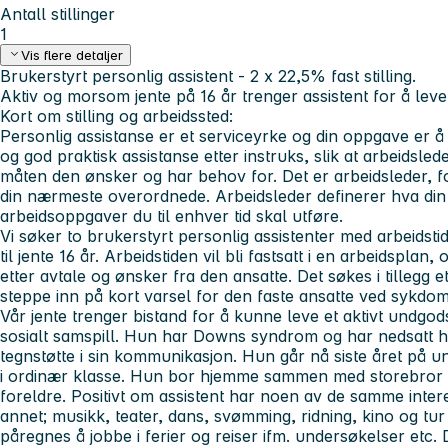
Antall stillinger
1
Vis flere detaljer
Brukerstyrt personlig assistent - 2 x 22,5% fast stilling.
Aktiv og morsom jente på 16 år trenger assistent for å leve
Kort om stilling og arbeidssted:
Personlig assistanse er et serviceyrke og din oppgave er å y
og god praktisk assi­stanse etter instruks, slik at arbeidsled
måten den ønsker og har behov for. Det er arbeidsleder, fo
din nærmeste overordnede. Arbeidsleder definerer hva din s
arbeidsoppgaver du til enhver tid skal utføre.
Vi søker to brukerstyrt personlig assistenter med arbeidsti
til jente 16 år. Arbeidstiden vil bli fastsatt i en arbeidsplan
etter avtale og ønsker fra den ansatte. Det søkes i tillegg e
steppe inn på kort varsel for den faste ansatte ved sykdom
Vår jente trenger bistand for å kunne leve et aktivt undgods
sosialt samspill. Hun har Downs syndrom og har nedsatt h
tegnstøtte i sin kommunika­sjon. Hun går nå siste året på u
i ordinær klasse. Hun bor hjemme sammen med storebror (
foreldre. Positivt om assistent har noen av de samme inter
annet; musikk, teater, dans, svømming, ridning, kino og t
påregnes å jobbe i ferier og reiser ifm. undersøkelser etc. D