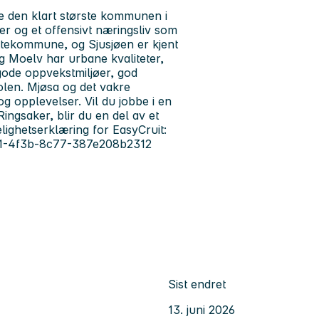
 den klart største kommunen i
er og et offensivt næringsliv som
yttekommune, og Sjusjøen er kjent
 Moelv har urbane kvaliteter,
gode oppvekstmiljøer, god
olen. Mjøsa og det vakre
og opplevelser. Vil du jobbe i en
ngsaker, blir du en del av et
lighetserklæring for EasyCruit:
0831-4f3b-8c77-387e208b2312
Sist endret
13. juni 2026