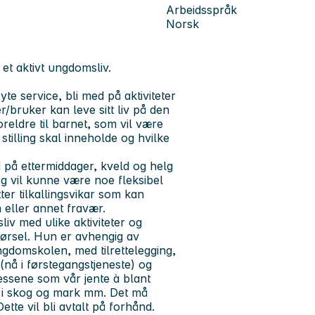
Arbeidsspråk
Norsk
 et aktivt ungdomsliv.
te service, bli med på aktiviteter
er/bruker kan leve sitt liv på den
reldre til barnet, som vil være
tilling skal inneholde og hvilke
d på ettermiddager, kveld og helg
, og vil kunne være noe fleksibel
tter tilkallingsvikar som kan
 eller annet fravær.
liv med ulike aktiviteter og
ørsel. Hun er avhengig av
ngdomskolen, med tilrettelegging,
nå i førstegangstjeneste) og
essene som vår jente à blant
ur i skog og mark mm. Det må
ette vil bli avtalt på forhånd.