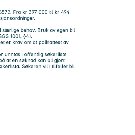
: 6572. Fra kr 397 000 til kr 494
sjonsordninger.
 ved særlige behov. Bruk av egen bil
 (SGS 1001, §4).
t er krav om at politiattest av
 unntas i offentlig søkerliste
 at en søknad kan bli gjort
rlista. Søkeren vil i tilfellet bli