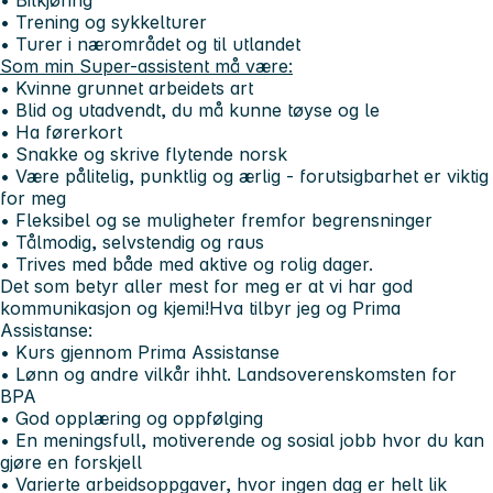
• Trening og sykkelturer
• Turer i nærområdet og til utlandet
Som min Super-assistent må være:
• Kvinne grunnet arbeidets art
• Blid og utadvendt, du må kunne tøyse og le
• Ha førerkort
• Snakke og skrive flytende norsk
• Være pålitelig, punktlig og ærlig - forutsigbarhet er viktig
for meg
• Fleksibel og se muligheter fremfor begrensninger
• Tålmodig, selvstendig og raus
• Trives med både med aktive og rolig dager.
Det som betyr aller mest for meg er at vi har god
kommunikasjon og kjemi!
Hva tilbyr jeg og Prima
Assistanse:
• Kurs gjennom Prima Assistanse
• Lønn og andre vilkår ihht. Landsoverenskomsten for
BPA
• God opplæring og oppfølging
• En meningsfull, motiverende og sosial jobb hvor du kan
gjøre en forskjell
• Varierte arbeidsoppgaver, hvor ingen dag er helt lik