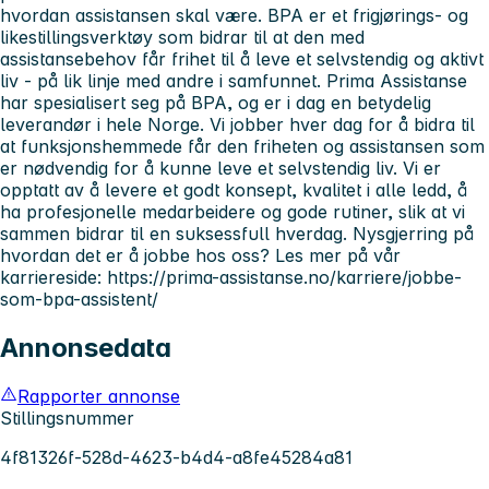
hvordan assistansen skal være. BPA er et frigjørings- og
likestillingsverktøy som bidrar til at den med
assistansebehov får frihet til å leve et selvstendig og aktivt
liv - på lik linje med andre i samfunnet. Prima Assistanse
har spesialisert seg på BPA, og er i dag en betydelig
leverandør i hele Norge. Vi jobber hver dag for å bidra til
at funksjonshemmede får den friheten og assistansen som
er nødvendig for å kunne leve et selvstendig liv. Vi er
opptatt av å levere et godt konsept, kvalitet i alle ledd, å
ha profesjonelle medarbeidere og gode rutiner, slik at vi
sammen bidrar til en suksessfull hverdag. Nysgjerring på
hvordan det er å jobbe hos oss? Les mer på vår
karriereside: https://prima-assistanse.no/karriere/jobbe-
som-bpa-assistent/
Annonsedata
Rapporter annonse
Stillingsnummer
4f81326f-528d-4623-b4d4-a8fe45284a81