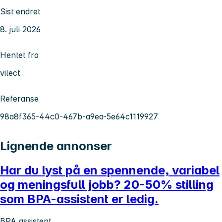
Sist endret
8. juli 2026
Hentet fra
vilect
Referanse
98a8f365-44c0-467b-a9ea-5e64c1119927
Lignende annonser
Har du lyst på en spennende, variabel
og meningsfull jobb? 20-50% stilling
som BPA-assistent er ledig.
BPA assistent