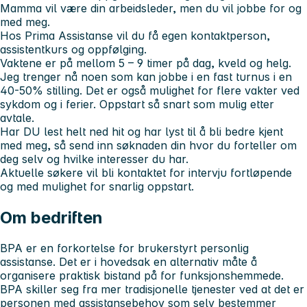
Mamma vil være din arbeidsleder, men du vil jobbe for og
med meg.
Hos Prima Assistanse vil du få egen kontaktperson,
assistentkurs og oppfølging.
Vaktene er på mellom 5 – 9 timer på dag, kveld og helg.
Jeg trenger nå noen som kan jobbe i en fast turnus i en
40-50% stilling. Det er også mulighet for flere vakter ved
sykdom og i ferier. Oppstart så snart som mulig etter
avtale.
Har DU lest helt ned hit og har lyst til å bli bedre kjent
med meg, så send inn søknaden din hvor du forteller om
deg selv og hvilke interesser du har.
Aktuelle søkere vil bli kontaktet for intervju fortløpende
og med mulighet for snarlig oppstart.
Om bedriften
BPA er en forkortelse for brukerstyrt personlig
assistanse. Det er i hovedsak en alternativ måte å
organisere praktisk bistand på for funksjonshemmede.
BPA skiller seg fra mer tradisjonelle tjenester ved at det er
personen med assistansebehov som selv bestemmer