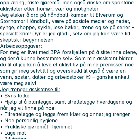
opplæring, faste gjøremål men også ønske om spontane
aktiviteter etter humør, vær og muligheter.
Jeg elsker å dra på håndball-kamper til Elverum og
Storhamar Håndball, være på sosiale medier og nettet,
synge, shoppe, sykle, lese bøker, trene og se på serier –
spesielt krim! Dyr er jeg glad i, selv om jeg kan være litt
skeptisk i begynnelsen.
Arbeidsoppgaver:
For meg er livet med BPA forskjellen på å sitte inne alene,
og det å kunne bestemme selv. Som min assistent bidrar
du til at jeg kan å leve et aktivt liv på mine premisser noe
som gir meg selvtillit og overskudd til også å være en
venn, søster, datter og arbeidstaker 😉 – ganske enkelt
være meg selv!
Jeg trenger assistanse til:
• Syns tolke
• Hjelp til å planlegge, samt tilrettelegge hverdagene og
når jeg vil finne på noe
• Tilrettelegge og legge frem klær og annet jeg trenger
• Noe personlig hygiene
• Praktiske gjøremål i hjemmet
• Lage mat
• Bilkjøring