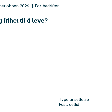
erjobben
2026
☀️
For bedrifter
frihet til å leve?
Type ansettelse
Fast, deltid