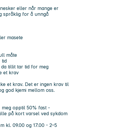
nesker eller når mange er
og språklig for å unngå
ller masete
ull måte
 tid
a tillit tar tid for meg
e et krav
 et krav. Det er ingen krav til
 og god kjemi mellom oss.
s meg opptil 50% fast -
stille på kort varsel ved sykdom
m kl. 09.00 og 17.00 - 2–5