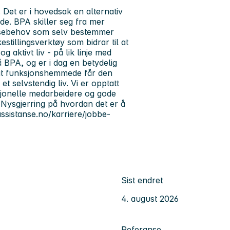
 Det er i hovedsak en alternativ
e. BPA skiller seg fra mer
tansebehov som selv bestemmer
estillingsverktøy som bidrar til at
g aktivt liv - på lik linje med
å BPA, og er i dag en betydelig
l at funksjonshemmede får den
t selvstendig liv. Vi er opptatt
fesjonelle medarbeidere og gode
. Nysgjerring på hvordan det er å
assistanse.no/karriere/jobbe-
Sist endret
4. august 2026
Referanse