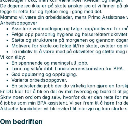
skoledager i uka, men kan være noen kvelder og helger.
De dagene jeg ikke er på skole ønsker jeg at vi finner på a
legge til rette for og hjelpe meg i gang med det.
Mamma vil være din arbeidsleder, mens Prima Assistanse vi
Arbeidsoppgaver
Assistere ved matlaging og følge opp/motivere for må
Følge opp personlig hygiene og helserelatert aktivitet
Støtte og strukturere på morgenen og gjennom dage
Motivere for skole og følge til/fra skole, avtaler og ak
Ta initiativ til å være med på aktiviteter og støtte meg 
Vi kan tilby:
En spennende og meningsfull jobb.
Lønn og vilkår ihht. Landsoverenskomsten for BPA.
God opplæring og oppfølging.
Varierte arbeidsoppgaver.
En selvstendig jobb der du virkelig kan gjøre en forsk
Er DU klar for å bli en del av min hverdag og bidra til at jeg
Skriv noen ord om deg selv, hvorfor du er den rette for m
å jobbe som min BPA-assistent. Vi ser frem til å høre fra d
Aktuelle kandidater vil bli invitert til intervju og kan starte s
Om bedriften