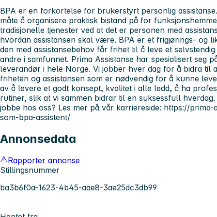
BPA er en forkortelse for brukerstyrt personlig assistanse.
måte å organisere praktisk bistand på for funksjonshemmed
tradisjonelle tjenester ved at det er personen med assis
hvordan assistansen skal være. BPA er et frigjørings- og lik
den med assistansebehov får frihet til å leve et selvstendig o
andre i samfunnet. Prima Assistanse har spesialisert seg p
leverandør i hele Norge. Vi jobber hver dag for å bidra ti
friheten og assistansen som er nødvendig for å kunne leve e
av å levere et godt konsept, kvalitet i alle ledd, å ha pro
rutiner, slik at vi sammen bidrar til en suksessfull hverdag
jobbe hos oss? Les mer på vår karriereside: https://prima-
som-bpa-assistent/
Annonsedata
Rapporter annonse
Stillingsnummer
ba3b6f0a-1623-4b45-aae8-3ae25dc3db99
Hentet fra