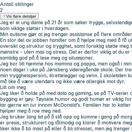
Antall stillinger
2
Vis flere detaljer
Jeg er ei ung dame på 21 år som søker trygge, selvstendig
som viktige støtter i hverdagen.
Min autisme gjør at jeg trenger assistanse på flere områder i
En stor del av jobben handler om å hjelpe meg med å få u
oversikt og struktur og trygghet, samt forsiktig støtte meg ti
mønstre – uten mas og stress. Det er derfor viktig at du er 
samtidig god på å lese meg og situasjoner.
Jeg bor litt hjemme hos mamma og pappa, men også i min e
noen dager i uka på Jønsberg videregående skole. Der tr
min trygghetsperson, tilrettelegger og venn. I skoletiden ka
må like å være utendørs og ikke være allergisk mot dyr.
Litt om meg
Jeg liker å holde på med data og gaming, se på TV-serier 
bygging er gøy. Tøysete humor og godt humør er viktig for 
tar gjerne en tur innom McDonald’s. Familien har to katte
hjelper meg å roe meg ned.
Jeg bruker lang tid på å stå opp og komme i gang på morge
er presis, strukturert og tålmodig og klarer å motivere meg
liker ikke å bli mast på eller å bli stresset, men jeg trenger