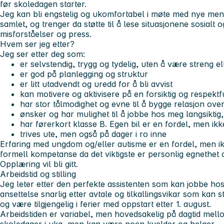
før skoledagen starter.
Jeg kan bli engstelig og ukomfortabel i møte med nye men
samlet, og trenger da støtte til å lese situasjonene sosialt 
misforståelser og press.
Hvem ser jeg etter?
Jeg ser etter deg som:
er selvstendig, trygg og tydelig, uten å være streng e
er god på planlegging og struktur
er litt utadvendt og uredd for å bli avvist
kan motivere og aktivisere på en forsiktig og respektf
har stor tålmodighet og evne til å bygge relasjon over
ønsker og har mulighet til å jobbe hos meg langsiktig, d
har førerkort klasse B. Egen bil er en fordel, men ikk
trives ute, men også på dager i ro inne
Erfaring med ungdom og/eller autisme er en fordel, men ikke
formell kompetanse da det viktigste er personlig egnethet
Opplæring vil bli gitt.
Arbeidstid og stilling
Jeg leter etter den perfekte assistenten som kan jobbe ho
ansettelse snarlig etter avtale og tilkallingsvikar som kan 
og være tilgjengelig i ferier med oppstart etter 1. august.
Arbeidstiden er variabel, men hovedsakelig på dagtid mello