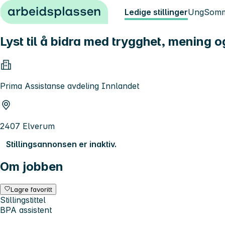
Hopp til innhold
Ledige stillinger
Ung
Somm
Lyst til å bidra med trygghet, mening og 
Prima Assistanse avdeling Innlandet
2407 Elverum
Stillingsannonsen er inaktiv.
Om jobben
Lagre favoritt
Stillingstittel
BPA assistent