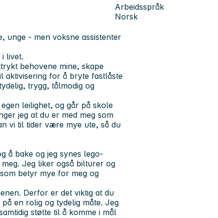
Arbeidsspråk
Norsk
e, unge - men voksne assistenter
 livet.
ttrykt behovene mine, skape
l aktivisering for å bryte fastlåste
tydelig, trygg, tålmodig og
gen leilighet, og går på skole
enger jeg at du er med meg som
n vi til tider være mye ute, så du
og å bake og jeg synes lego-
meg. Jeg liker også bilturer og
r som betyr mye for meg og
nen. Derfor er det viktig at du
 på en rolig og tydelig måte. Jeg
 samtidig støtte til å komme i mål