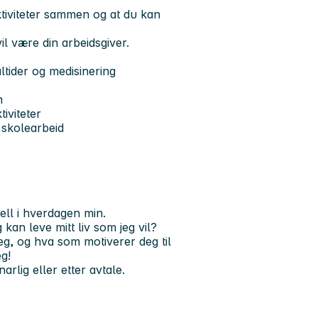
ktiviteter sammen og at du kan
l være din arbeidsgiver.
ltider og medisinering
n
tiviteter
i skolearbeid
jell i hverdagen min.
 kan leve mitt liv som jeg vil?
eg, og hva som motiverer deg til
eg!
narlig eller etter avtale.