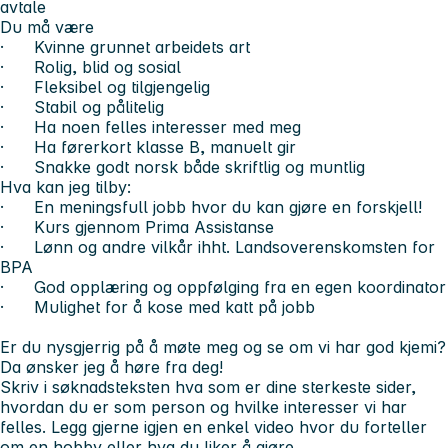
avtale
Du må være
· Kvinne grunnet arbeidets art
· Rolig, blid og sosial
· Fleksibel og tilgjengelig
· Stabil og pålitelig
· Ha noen felles interesser med meg
· Ha førerkort klasse B, manuelt gir
· Snakke godt norsk både skriftlig og muntlig
Hva kan jeg tilby:
· En meningsfull jobb hvor du kan gjøre en forskjell!
· Kurs gjennom Prima Assistanse
· Lønn og andre vilkår ihht. Landsoverenskomsten for
BPA
· God opplæring og oppfølging fra en egen koordinator
· Mulighet for å kose med katt på jobb
Er du nysgjerrig på å møte meg og se om vi har god kjemi?
Da ønsker jeg å høre fra deg!
Skriv i søknadsteksten hva som er dine sterkeste sider,
hvordan du er som person og hvilke interesser vi har
felles. Legg gjerne igjen en enkel video hvor du forteller
om en hobby eller hva du liker å gjøre.