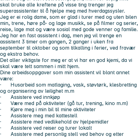
skal bruke alle kreftene på visse ting trenger jeg
superassistenter til å hjelpe meg med hverdagssysler.
Jeg er ei rolig dame, som er glad i turer med og uten bilen
min, trene, høre på- og lage musikk, se på filmer og serier,
reise, lage mat og være sosial med gode venner og familie.
Jeg har en fast assistent i dag, men jeg vil trenge en
assistent 3 timer om gangen, 2 ganger i uken fra
september til oktober og som tilkalling i ferier, ved fravær
og ekstra behov.
Det aller viktigste for meg er at vi har en god kjemi, da vi
skal være tett sammen i mitt hjem.
Dine arbeidsoppgaver som min assistent vil blant annet
være:
· Husarbeid som matlaging, vask, støvtørk, klesbretting
og organisering av leilighet m.m
· Assistere ved innkjøp
· Være med på aktiviteter (gå tur, trening, kino m.m)
· Kjøre meg i min bil til mine aktiviteter
· Assistere meg med kattestell
· Assistere med vedlikehold av hjelpemidler
· Assistere ved reiser og turer lokalt
· Assistere med personlig stell ved behov og etter