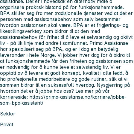
assistanse. Det er i hovedsak en alternativ måte å
organisere praktisk bistand på for funksjonshemmede.
BPA skiller seg fra mer tradisjonelle tjenester ved at det er
personen med assistansebehov som selv bestemmer
hvordan assistansen skal være. BPA er et frigjørings- og
likestillingsverktøy som bidrar til at den med
assistansebehov får frihet til å leve et selvstendig og aktivt
liv - på lik linje med andre i samfunnet. Prima Assistanse
har spesialisert seg på BPA, og er i dag en betydelig
leverandør i hele Norge. Vi jobber hver dag for å bidra til
at funksjonshemmede får den friheten og assistansen som
er nødvendig for å kunne leve et selvstendig liv. Vi er
opptatt av å levere et godt konsept, kvalitet i alle ledd, å
ha profesjonelle medarbeidere og gode rutiner, slik at vi
sammen bidrar til en suksessfull hverdag. Nysgjerring på
hvordan det er å jobbe hos oss? Les mer på vår
karriereside: https://prima-assistanse.no/karriere/jobbe-
som-bpa-assistent/
Sektor
Privat