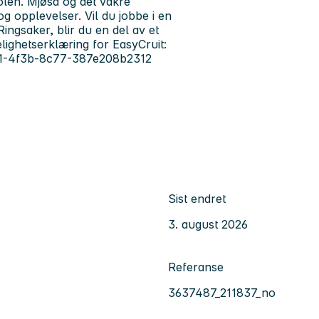
olen. Mjøsa og det vakre
og opplevelser. Vil du jobbe i en
ngsaker, blir du en del av et
lighetserklæring for EasyCruit:
0831-4f3b-8c77-387e208b2312
Sist endret
3. august 2026
Referanse
3637487_211837_no