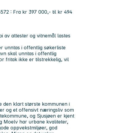
 6572 : Fra kr 397 000,- til kr 494
i av attester og vitnemål lastes
 unntas i offentlig søkerliste
n skal unntas i offentlig
ritak ikke er tilstrekkelig, vil
 den klart største kommunen i
er og et offensivt næringsliv som
yttekommune, og Sjusjøen er kjent
 Moelv har urbane kvaliteter,
gode oppvekstmiljøer, god