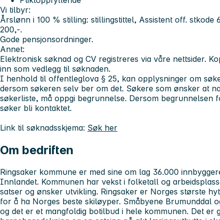
Pliktoppfyllende
Vi tilbyr:
Årslønn i 100 % stilling: stillingstittel, Assistent off. stkode
200,-.
Gode pensjonsordninger.
Annet:
Elektronisk søknad og CV registreres via våre nettsider. Kop
inn som vedlegg til søknaden.
I henhold til offentleglova § 25, kan opplysninger om søker
dersom søkeren selv ber om det. Søkere som ønsker at nav
søkerliste, må oppgi begrunnelse. Dersom begrunnelsen for f
søker bli kontaktet.
Link til søknadsskjema:
Søk her
Om bedriften
Ringsaker kommune er med sine om lag 36.000 innbyggere
Innlandet. Kommunen har vekst i folketall og arbeidsplass
satser og ønsker utvikling. Ringsaker er Norges største h
for å ha Norges beste skiløyper. Småbyene Brumunddal og
og det er et mangfoldig botilbud i hele kommunen. Det er 