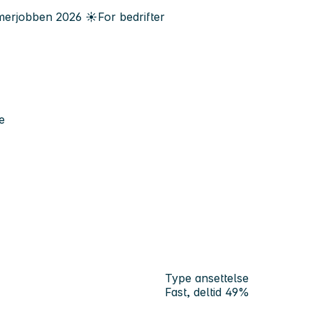
erjobben
2026
☀️
For bedrifter
e
Type ansettelse
Fast, deltid 49%