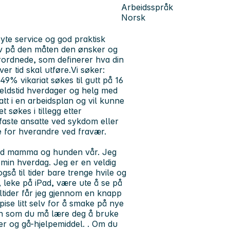
Arbeidsspråk
Norsk
yte service og god praktisk
t liv på den måten den ønsker og
rordnede, som definerer hva din
er tid skal utføre.Vi søker:
 49% vikariat søkes til gutt på 16
kveldstid hverdager og helg med
tsatt i en arbeidsplan og vil kunne
 søkes i tillegg etter
 faste ansatte ved sykdom eller
re for hverandre ved fravær.
med mamma og hunden vår. Jeg
 min hverdag. Jeg er en veldig
så til tider bare trenge hvile og
g, leke på iPad, være ute å se på
ltider får jeg gjennom en knapp
ise litt selv for å smake på nye
gen som du må lære deg å bruke
r og gå-hjelpemiddel. . Om du