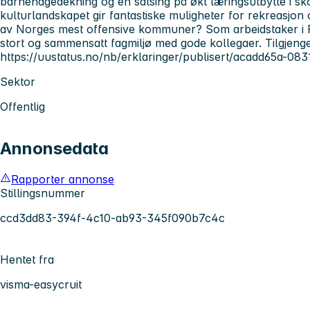
barnehagedekning og en satsing på økt læringsutbytte i sk
kulturlandskapet gir fantastiske muligheter for rekreasjon 
av Norges mest offensive kommuner? Som arbeidstaker i Ri
stort og sammensatt fagmiljø med gode kollegaer. Tilgjenge
https://uustatus.no/nb/erklaringer/publisert/acadd65a-
Sektor
Offentlig
Annonsedata
Rapporter annonse
Stillingsnummer
ccd3dd83-394f-4c10-ab93-345f090b7c4c
Hentet fra
visma-easycruit