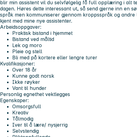
blir min assistent vil du selvfølgelig få full opplæring i alt
dagen. Høres dette interessant ut, så send gjerne inn en s
språk men kommuniserer gjennom kroppsspråk og andre lyd
kjent med mine nye assistenter.
Arbeidsoppgaver:
Praktisk bistand i hjemmet
Bistand ved måltid
Lek og moro
Pleie og stell
Bli med på kortere eller lengre turer
Kvalifikasjoner:
Over 18 år
Kunne godt norsk
Ikke røyker
Vant til hunder
Personlig egnethet vektlegges
Egenskaper:
Omsorgsfull
Kreativ
Tålmodig
Iver til å lære/ nysjerrig
Selvstendig