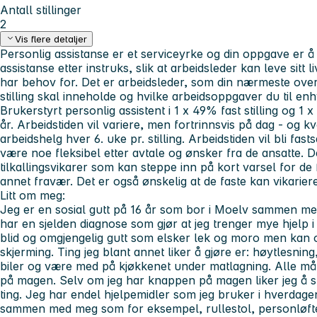
Antall stillinger
2
Vis flere detaljer
Personlig assistanse er et serviceyrke og din oppgave er å 
assistanse etter instruks, slik at arbeidsleder kan leve sit
har behov for. Det er arbeidsleder, som din nærmeste ove
stilling skal inneholde og hvilke arbeidsoppgaver du til enhv
Brukerstyrt personlig assistent i 1 x 49% fast stilling og 1 x
år. Arbeidstiden vil variere, men fortrinnsvis på dag - og 
arbeidshelg hver 6. uke pr. stilling. Arbeidstiden vil bli fas
være noe fleksibel etter avtale og ønsker fra de ansatte. Det
tilkallingsvikarer som kan steppe inn på kort varsel for de
annet fravær. Det er også ønskelig at de faste kan vikarie
Litt om meg:
Jeg er en sosial gutt på 16 år som bor i Moelv sammen 
har en sjelden diagnose som gjør at jeg trenger mye hjelp i
blid og omgjengelig gutt som elsker lek og moro men kan og
skjerming. Ting jeg blant annet liker å gjøre er: høytlesnin
biler og være med på kjøkkenet under matlagning. Alle må
på magen. Selv om jeg har knappen på magen liker jeg å sp
ting. Jeg har endel hjelpemidler som jeg bruker i hverda
sammen med meg som for eksempel, rullestol, personløfte