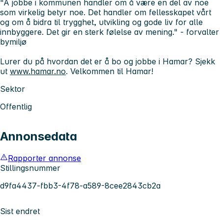
"Å jobbe i kommunen handler om å være en del av noe
som virkelig betyr noe. Det handler om fellesskapet vårt
og om å bidra til trygghet, utvikling og gode liv for alle
innbyggere. Det gir en sterk følelse av mening."
- forvalter
bymiljø
Lurer du på hvordan det er å bo og jobbe i Hamar? Sjekk
ut
www.hamar.no
. Velkommen til Hamar!
Sektor
Offentlig
Annonsedata
Rapporter annonse
Stillingsnummer
d9fa4437-fbb3-4f78-a589-8cee2843cb2a
Sist endret