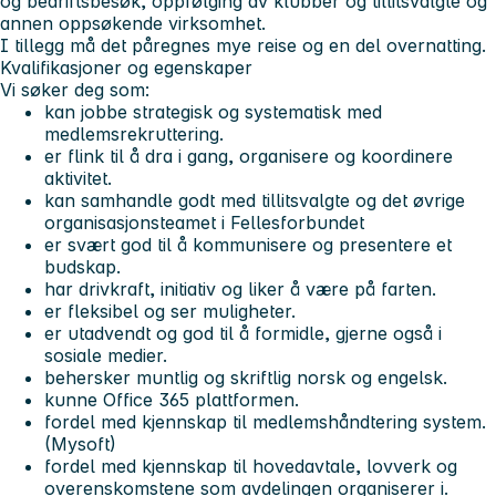
og bedriftsbesøk, oppfølging av klubber og tillitsvalgte og
annen oppsøkende virksomhet.
I tillegg må det påregnes mye reise og en del overnatting.
Kvalifikasjoner og egenskaper
Vi søker deg som:
kan jobbe strategisk og systematisk med
medlemsrekruttering.
er flink til å dra i gang, organisere og koordinere
aktivitet.
kan samhandle godt med tillitsvalgte og det øvrige
organisasjonsteamet i Fellesforbundet
er svært god til å kommunisere og presentere et
budskap.
har drivkraft, initiativ og liker å være på farten.
er fleksibel og ser muligheter.
er utadvendt og god til å formidle, gjerne også i
sosiale medier.
behersker muntlig og skriftlig norsk og engelsk.
kunne Office 365 plattformen.
fordel med kjennskap til medlemshåndtering system.
(Mysoft)
fordel med kjennskap til hovedavtale, lovverk og
overenskomstene som avdelingen organiserer i.