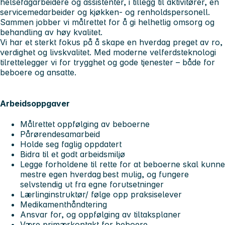
helsefagarbeidere og assistenter, i tillegg til aktivitører, en
servicemedarbeider og kjøkken- og renholdspersonell.
Sammen jobber vi målrettet for å gi helhetlig omsorg og
behandling av høy kvalitet.
Vi har et sterkt fokus på å skape en hverdag preget av ro,
verdighet og livskvalitet. Med moderne velferdsteknologi
tilrettelegger vi for trygghet og gode tjenester – både for
beboere og ansatte.
Arbeidsoppgaver
Målrettet oppfølging av beboerne
Pårørendesamarbeid
Holde seg faglig oppdatert
Bidra til et godt arbeidsmiljø
Legge forholdene til rette for at beboerne skal kunne
mestre egen hverdag best mulig, og fungere
selvstendig ut fra egne forutsetninger
Lærlinginstruktør/ følge opp praksiselever
Medikamenthåndtering
Ansvar for, og oppfølging av tiltaksplaner
Være primærkontakt for beboere