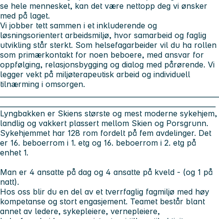
se hele mennesket, kan det være nettopp deg vi ønsker
med på laget.
Vi jobber tett sammen i et inkluderende og
løsningsorientert arbeidsmiljø, hvor samarbeid og faglig
utvikling står sterkt. Som helsefagarbeider vil du ha rollen
som primærkontakt for noen beboere, med ansvar for
oppfølging, relasjonsbygging og dialog med pårørende. Vi
legger vekt på miljøterapeutisk arbeid og individuell
tilnærming i omsorgen.
________________________________________________________________
_______________________________________________________________
Lyngbakken er Skiens største og mest moderne sykehjem,
landlig og vakkert plassert mellom Skien og Porsgrunn.
Sykehjemmet har 128 rom fordelt på fem avdelinger. Det
er 16. beboerrom i 1. etg og 16. beboerrom i 2. etg på
enhet 1.
Man er 4 ansatte på dag og 4 ansatte på kveld - (og 1 på
natt).
Hos oss blir du en del av et tverrfaglig fagmiljø med høy
kompetanse og stort engasjement. Teamet består blant
annet av ledere, sykepleiere, vernepleiere,