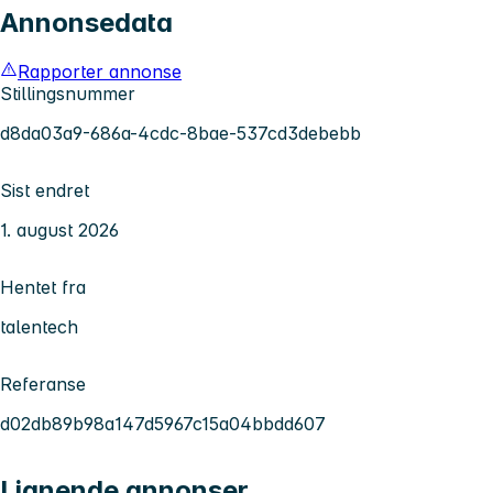
Annonsedata
Rapporter annonse
Stillingsnummer
d8da03a9-686a-4cdc-8bae-537cd3debebb
Sist endret
1. august 2026
Hentet fra
talentech
Referanse
d02db89b98a147d5967c15a04bbdd607
Lignende annonser