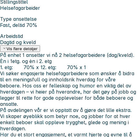
Stillingstittel
Helsefagarbeider
Type ansettelse
Fast, deltid 70%
Arbeidstid
Dagtid og kveld
Vis flere detaljer
På enhet 1 anse
tter vi nå 2 helsefagarbeidere (dag/kveld).
Èn i 1etg. og èn i 2. etg
1. etg: 70% x 1
2. etg: 70% x 1
Vi søker engasjerte helsefagarbeidere som ønsker å bidra
til en meningsfull og innholdsrik hverdag for våre
beboere. Hos oss er felleskap og humor en viktig del av
hverdagen – vi heier på hverandre, har det gøy på jobb og
legger til rette for gode opplevelser for både beboere og
ansatte.
På avdelingen vår er vi opptatt av å gjøre det lille ekstra.
Vi skaper øyeblikk som betyr noe, og jobber for at hver
enkelt beboer skal oppleve trygghet, glede og mening i
hverdagen.
Har du et stort engasjement, et varmt hjerte og evne til å