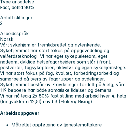
Type ansettelse
Fast, deltid 80%
Antall stillinger
2
Arbeidsspråk
Norsk
Vårt sykehjem er fremtidsrettet og nytenkende.
Sykehjemmet har stort fokus på oppgavedeling og
velferdsteknologi. Vi har eget sykepleieteam, eget
natteam, dyktige helsefagarbeidere som står i front,
postverter, fagsykepleier, aktivitør og egen sykehjemslege.
Vi har stort fokus på fag, kvalitet, forbedringsarbeid og
samarbeid på tvers av faggrupper og avdelinger.
Sykehjemmet består av 7 avdelinger fordelt på 6 etg, våre
119 beboere har både somatiske lidelser og demens.
Vi har nå ledig 2x 80% fast stilling med arbeid hver 4. helg
(langvakter à 12,5t) i avd 3 (Huken/ Rising)
Arbeidsoppgaver
Målrettet oppfølging av tjenestemottakere