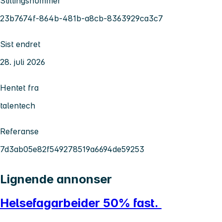
Stillingsnummer
23b7674f-864b-481b-a8cb-8363929ca3c7
Sist endret
28. juli 2026
Hentet fra
talentech
Referanse
7d3ab05e82f549278519a6694de59253
Lignende annonser
Helsefagarbeider 50% fast.