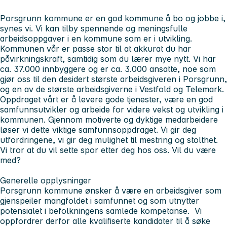
Porsgrunn kommune er en god kommune å bo og jobbe i,
synes vi. Vi kan tilby spennende og meningsfulle
arbeidsoppgaver i en kommune som er i utvikling.
Kommunen vår er passe stor til at akkurat du har
påvirkningskraft, samtidig som du lærer mye nytt. Vi har
ca. 37.000 innbyggere og er ca. 3.000 ansatte, noe som
gjør oss til den desidert største arbeidsgiveren i Porsgrunn,
og en av de største arbeidsgiverne i Vestfold og Telemark.
Oppdraget vårt er å levere gode tjenester, være en god
samfunnsutvikler og arbeide for videre vekst og utvikling i
kommunen.
Gjennom motiverte og dyktige medarbeidere
løser vi dette viktige samfunnsoppdraget. Vi gir deg
utfordringene, vi gir deg mulighet til mestring og stolthet.
Vi tror at du vil sette spor etter deg hos oss. Vil du være
med?
Generelle opplysninger
Porsgrunn kommune ønsker å være en arbeidsgiver som
gjenspeiler mangfoldet i samfunnet og som utnytter
potensialet i befolkningens samlede kompetanse. Vi
oppfordrer derfor alle kvalifiserte kandidater til å søke