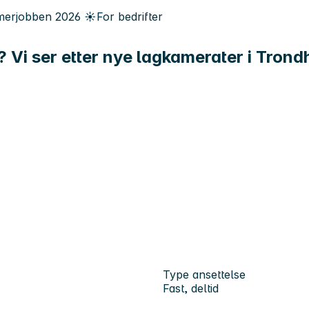
erjobben
2026
☀️
For bedrifter
 Vi ser etter nye lagkamerater i Trond
Type ansettelse
Fast, deltid