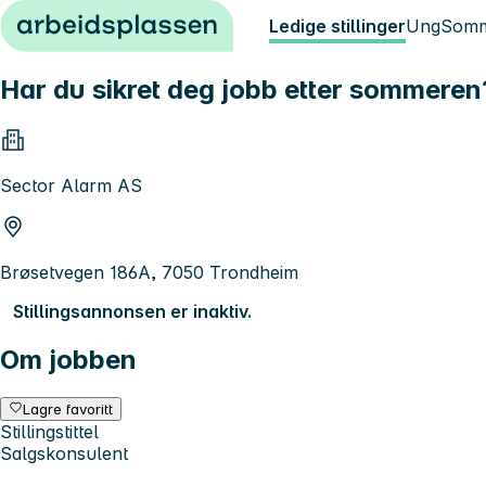
Hopp til innhold
Ledige stillinger
Ung
Somm
Har du sikret deg jobb etter sommeren?
Sector Alarm AS
Brøsetvegen 186A, 7050 Trondheim
Stillingsannonsen er inaktiv.
Om jobben
Lagre favoritt
Stillingstittel
Salgskonsulent