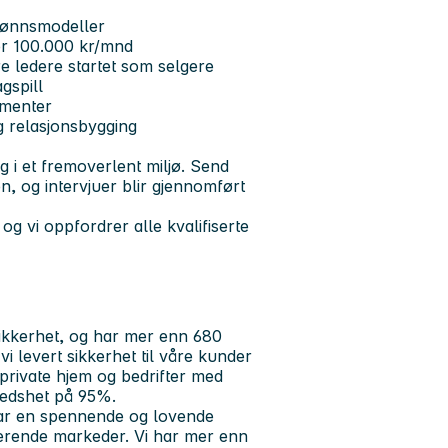
 lønnsmodeller
ver 100.000 kr/mnd
e ledere startet som selgere
gspill
ementer
g relasjonsbygging
g i et fremoverlent miljø. Send
en, og intervjuer blir gjennomført
g vi oppfordrer alle kvalifiserte
ikkerhet, og har mer enn 680
i levert sikkerhet til våre kunder
private hjem og bedrifter med
redshet på 95%.
har en spennende og lovende
sterende markeder. Vi har mer enn