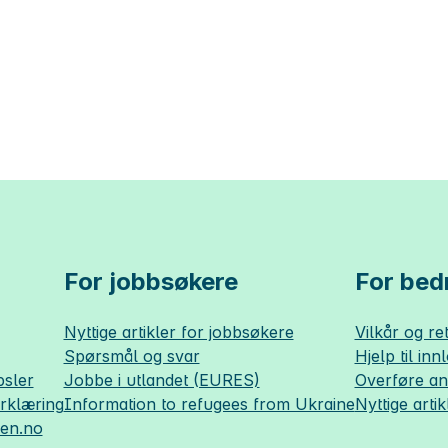
For jobbsøkere
For bedr
Nyttige artikler for jobbsøkere
Vilkår og ret
Spørsmål og svar
Hjelp til inn
sler
Jobbe i utlandet (EURES)
Overføre a
erklæring
Information to refugees from Ukraine
Nyttige artik
sen.no