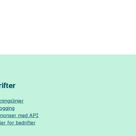
ifter
ningslinjer
logging
nnonser med API
ler for bedrifter