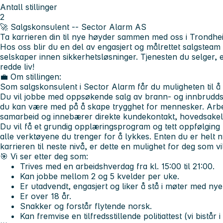
Antall stillinger
2
🚀
Salgskonsulent -- Sector Alarm AS
Ta karrieren din til nye høyder sammen med oss i Trondhe
Hos oss blir du en del av engasjert og målrettet salgsteam
selskaper innen sikkerhetsløsninger. Tjenesten du selger,
redde liv!
💼 Om stillingen:
Som salgskonsulent i Sector Alarm får du muligheten til å g
Du vil jobbe med oppsøkende salg av brann- og innbruddsa
du kan være med på å skape trygghet for mennesker. Arbei
samarbeid og innebærer direkte kundekontakt, hovedsakeli
Du vil få et grundig opplæringsprogram og tett oppfølging 
alle verktøyene du trenger for å lykkes. Enten du er helt ny
karrieren til neste nivå, er dette en mulighet for deg som 
🎯 Vi ser etter deg som:
Trives med en arbeidshverdag fra kl. 15:00 til 21:00.
Kan jobbe mellom 2 og 5 kvelder per uke.
Er utadvendt, engasjert og liker å stå i møter med ny
Er over 18 år.
Snakker og forstår flytende norsk.
Kan fremvise en tilfredsstillende politiattest (vi bistå