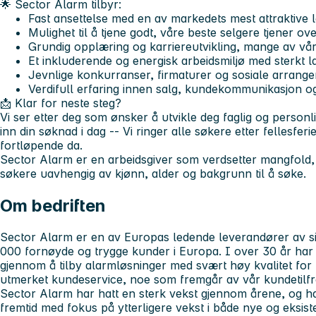
🌟 Sector Alarm tilbyr:
Fast ansettelse med en av markedets mest attraktive
Mulighet til å tjene godt, våre beste selgere tjener o
Grundig opplæring og karriereutvikling, mange av vår
Et inkluderende og energisk arbeidsmiljø med sterkt la
Jevnlige konkurranser, firmaturer og sosiale arrang
Verdifull erfaring innen salg, kundekommunikasjon o
📩 Klar for neste steg?
Vi ser etter deg som ønsker å utvikle deg faglig og personli
inn din søknad i dag -- Vi ringer alle søkere etter fellesferi
fortløpende da.
Sector Alarm er en arbeidsgiver som verdsetter mangfold, o
søkere uavhengig av kjønn, alder og bakgrunn til å søke.
Om bedriften
Sector Alarm er en av Europas ledende leverandører av s
000 fornøyde og trygge kunder i Europa. I over 30 år har v
gjennom å tilby alarmløsninger med svært høy kvalitet for 
utmerket kundeservice, noe som fremgår av vår kundetilf
Sector Alarm har hatt en sterk vekst gjennom årene, og 
fremtid med fokus på ytterligere vekst i både nye og eksi