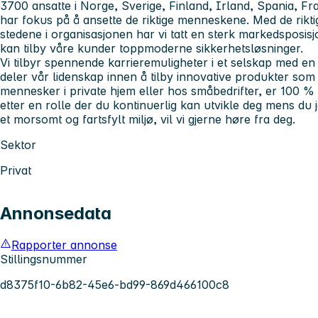
3700 ansatte i Norge, Sverige, Finland, Irland, Spania, Fra
har fokus på å ansette de riktige menneskene. Med de rikt
stedene i organisasjonen har vi tatt en sterk markedsposisjon
kan tilby våre kunder toppmoderne sikkerhetsløsninger.
Vi tilbyr spennende karrieremuligheter i et selskap med en 
deler vår lidenskap innen å tilby innovative produkter som g
mennesker i private hjem eller hos småbedrifter, er 100 %
etter en rolle der du kontinuerlig kan utvikle deg mens du 
et morsomt og fartsfylt miljø, vil vi gjerne høre fra deg.
Sektor
Privat
Annonsedata
Rapporter annonse
Stillingsnummer
d8375f10-6b82-45e6-bd99-869d466100c8