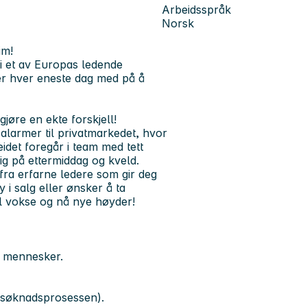
Arbeidsspråk
Norsk
im!
 i et av Europas ledende
 er hver eneste dag med på å
jøre en ekte forskjell!
larmer til privatmarkedet, hvor
det foregår i team med tett
g på ettermiddag og kveld.
fra erfarne ledere som gir deg
 i salg eller ønsker å ta
vil vokse og nå nye høyder!
e mennesker.
r i søknadsprosessen).