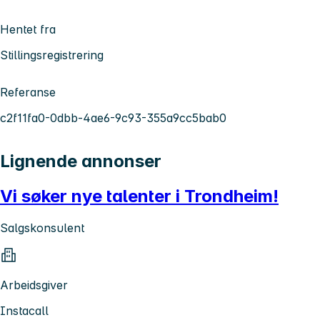
Hentet fra
Stillingsregistrering
Referanse
c2f11fa0-0dbb-4ae6-9c93-355a9cc5bab0
Lignende annonser
Vi søker nye talenter i Trondheim!
Salgskonsulent
Arbeidsgiver
Instacall