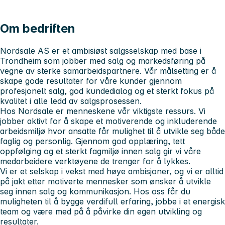
Om bedriften
Nordsale AS er et ambisiøst salgsselskap med base i
Trondheim som jobber med salg og markedsføring på
vegne av sterke samarbeidspartnere. Vår målsetting er å
skape gode resultater for våre kunder gjennom
profesjonelt salg, god kundedialog og et sterkt fokus på
kvalitet i alle ledd av salgsprosessen.
Hos Nordsale er menneskene vår viktigste ressurs. Vi
jobber aktivt for å skape et motiverende og inkluderende
arbeidsmiljø hvor ansatte får mulighet til å utvikle seg både
faglig og personlig. Gjennom god opplæring, tett
oppfølging og et sterkt fagmiljø innen salg gir vi våre
medarbeidere verktøyene de trenger for å lykkes.
Vi er et selskap i vekst med høye ambisjoner, og vi er alltid
på jakt etter motiverte mennesker som ønsker å utvikle
seg innen salg og kommunikasjon. Hos oss får du
muligheten til å bygge verdifull erfaring, jobbe i et energisk
team og være med på å påvirke din egen utvikling og
resultater.