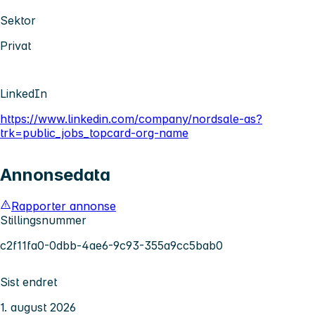
Sektor
Privat
LinkedIn
https://www.linkedin.com/company/nordsale-as?
trk=public_jobs_topcard-org-name
Annonsedata
Rapporter annonse
Stillingsnummer
c2f11fa0-0dbb-4ae6-9c93-355a9cc5bab0
Sist endret
1. august 2026