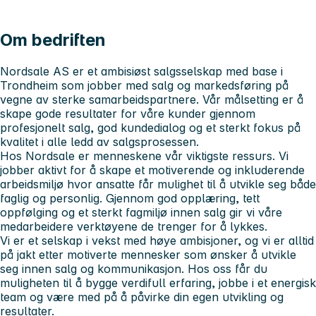
Om bedriften
Nordsale AS er et ambisiøst salgsselskap med base i
Trondheim som jobber med salg og markedsføring på
vegne av sterke samarbeidspartnere. Vår målsetting er å
skape gode resultater for våre kunder gjennom
profesjonelt salg, god kundedialog og et sterkt fokus på
kvalitet i alle ledd av salgsprosessen.
Hos Nordsale er menneskene vår viktigste ressurs. Vi
jobber aktivt for å skape et motiverende og inkluderende
arbeidsmiljø hvor ansatte får mulighet til å utvikle seg både
faglig og personlig. Gjennom god opplæring, tett
oppfølging og et sterkt fagmiljø innen salg gir vi våre
medarbeidere verktøyene de trenger for å lykkes.
Vi er et selskap i vekst med høye ambisjoner, og vi er alltid
på jakt etter motiverte mennesker som ønsker å utvikle
seg innen salg og kommunikasjon. Hos oss får du
muligheten til å bygge verdifull erfaring, jobbe i et energisk
team og være med på å påvirke din egen utvikling og
resultater.