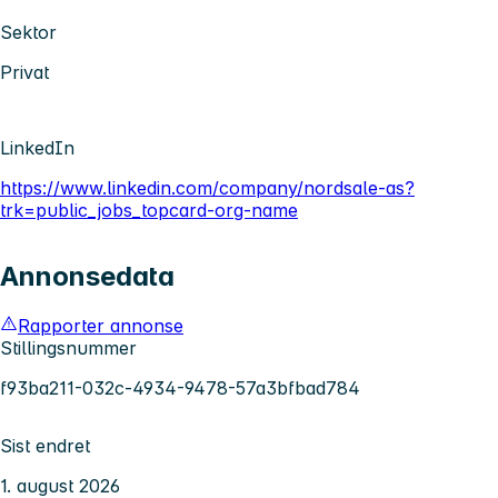
Sektor
Privat
LinkedIn
https://www.linkedin.com/company/nordsale-as?
trk=public_jobs_topcard-org-name
Annonsedata
Rapporter annonse
Stillingsnummer
f93ba211-032c-4934-9478-57a3bfbad784
Sist endret
1. august 2026