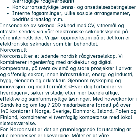
tverrfaglige rådgiverbedrift
Konkurransedyktige lønns- og ansettelsesbetingelser
Interne fagsamlinger, ulike sosiale arrangementer,
bedriftsidrettslag m.m.
Innsendelse av søknad:
Søknad med CV, vitnemål og
attester sendes via vårt elektroniske søknadsskjema på
våre internettsider. Vi gjør oppmerksom på at det kun er
elektroniske søknader som blir behandlet.
Norconsult
Norconsult er et ledende nordisk rådgiverselskap. Vi
kombinerer ingeniørfag med arkitektur og digital
kompetanse, på tvers av små og store prosjekter i privat
og offentlig sektor, innen infrastruktur, energi og industri,
bygg, eiendom og arkitektur. Gjennom nyskaping og
innovasjon, og med formålet «Hver dag forbedrer vi
hverdagen», søker vi stadig etter mer bærekraftige,
effektive og samfunnsnyttige løsninger. Med hovedkontor i
Sandvika og om lag 7 200 medarbeidere fordelt på over
140 kontorer i Norge, Sverige, Danmark, Island, Polen og
Finland, kombinerer vi tverrfaglig kompetanse med lokal
tilstedeværelse.
For Norconsult er det en grunnleggende forutsetning at
alle mennesker er likeverdige. Målet er at våre