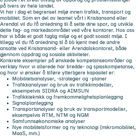
på tvers av hele landet.
Vi har i dag et begrenset miljø innen trafikk, transport og
mobilitet. Som en del av teamet vårt i Kristiansand eller
Arendal vil du få anledning til å sette dine spor, og utvikle
dette fag- og markedsområdet ved våre kontorer. Hos oss
har vi både et godt faglig miljø og et godt sosialt miljø. I
tillegg vil du få anledning til å bli kjent med de andre
ansatte ved Kristiansand- eller Arendalskontoret, både
gjennom oppdrag og sosiale aktiviteter.
Konkrete eksempler på ønskede kompetanseområder og
verktøy hvor vi allerede har bredde- og spisskompetanse,
og hvor vi ønsker å tilføre ytterligere kapasitet er:
Mobilitetsanalyser, -strategier og -planer
Trafikkanalyser og bruk av trafikkmodeller,
eksempelvis SIDRA og AIMSUN
Trafikkteknikk og fremkommelighetsplanlegging
Signalplanlegging
Transportanalyser og bruk av transportmodeller,
eksempelvis RTM, NTM og NGM
Samfunnsøkonomiske analyser
Nye mobilitetsformer og ny teknologi (mikromobilitet,
MaaS, mm.)