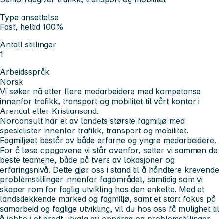
Type ansettelse
Fast, heltid 100%
Antall stillinger
1
Arbeidsspråk
Norsk
Vi søker nå etter flere medarbeidere med kompetanse
innenfor trafikk, transport og mobilitet til vårt kontor i
Arendal eller Kristiansand.
Norconsult har et av landets største fagmiljø med
spesialister innenfor trafikk, transport og mobilitet.
Fagmiljøet består av både erfarne og yngre medarbeidere.
For å løse oppgavene vi står ovenfor, setter vi sammen de
beste teamene, både på tvers av lokasjoner og
erfaringsnivå. Dette gjør oss i stand til å håndtere krevende
problemstillinger innenfor fagområdet, samtidig som vi
skaper rom for faglig utvikling hos den enkelte. Med et
landsdekkende marked og fagmiljø, samt et stort fokus på
samarbeid og faglige utvikling, vil du hos oss få mulighet til
å jobbe i et bredt utvalg av oppdrag og problemstillinger