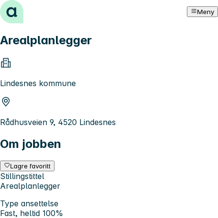
Hopp til innhold
Meny
Arealplanlegger
Lindesnes kommune
Rådhusveien 9, 4520 Lindesnes
Om jobben
Lagre favoritt
Stillingstittel
Arealplanlegger
Type ansettelse
Fast, heltid 100%