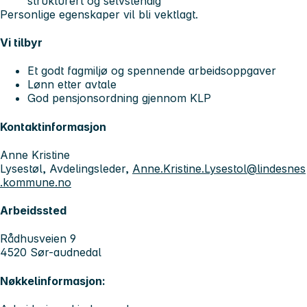
strukturert og selvstendig
Personlige egenskaper vil bli vektlagt.
Vi tilbyr
Et godt fagmiljø og spennende arbeidsoppgaver
Lønn etter avtale
God pensjonsordning gjennom KLP
Kontaktinformasjon
Anne Kristine
Lysestøl, Avdelingsleder,
Anne.Kristine.Lysestol@lindesnes
.kommune.no
Arbeidssted
Rådhusveien 9
4520 Sør-audnedal
Nøkkelinformasjon: