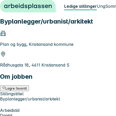
Hopp til innhold
Ledige stillinger
Ung
Somm
Byplanlegger/urbanist/arkitekt
Plan og bygg, Kristiansand kommune
Rådhusgata 18, 4611 Kristiansand S
Om jobben
Lagre favoritt
Stillingstittel
Byplanlegger/urbanist/arkitekt
Arbeidstid
Dagtid