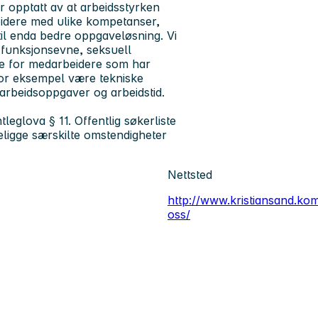
 opptatt av at arbeidsstyrken
eidere med ulike kompetanser,
til enda bedre oppgaveløsning. Vi
n, funksjonsevne, seksuell
egge for medarbeidere som har
 for eksempel være tekniske
, arbeidsoppgaver og arbeidstid.
leglova § 11. Offentlig søkerliste
eligge særskilte omstendigheter
Nettsted
http://www.kristiansand.ko
oss/