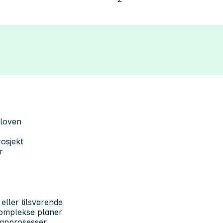
sloven
osjekt
r
eller tilsvarende
komplekse planer
lanprosesser