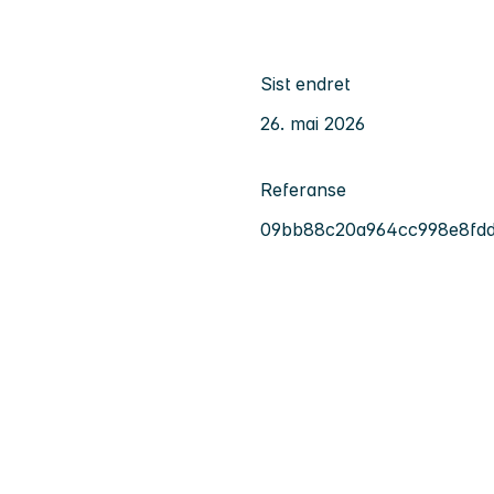
Sist endret
26. mai 2026
Referanse
09bb88c20a964cc998e8fd