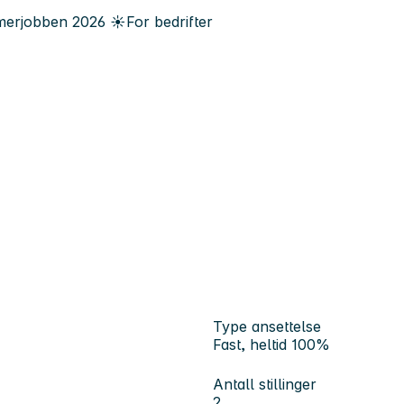
erjobben
2026
☀️
For bedrifter
Type ansettelse
Fast, heltid 100%
Antall stillinger
2