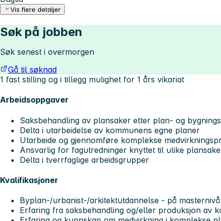
Vis flere detaljer
Søk på jobben
Søk senest i overmorgen
Gå til søknad
1 fast stilling og i tillegg mulighet for 1 års vikariat
Arbeidsoppgaver
Saksbehandling av plansaker etter plan- og bygning
Delta i utarbeidelse av kommunens egne planer
Utarbeide og gjennomføre komplekse medvirkningspr
Ansvarlig for fagutredninger knyttet til ulike plansake
Delta i tverrfaglige arbeidsgrupper
Kvalifikasjoner
Byplan-/urbanist-/arkitektutdannelse - på masternivå 
Erfaring fra saksbehandling og/eller produksjon av 
Erfaring og kunnskap om medvirkning i komplekse p