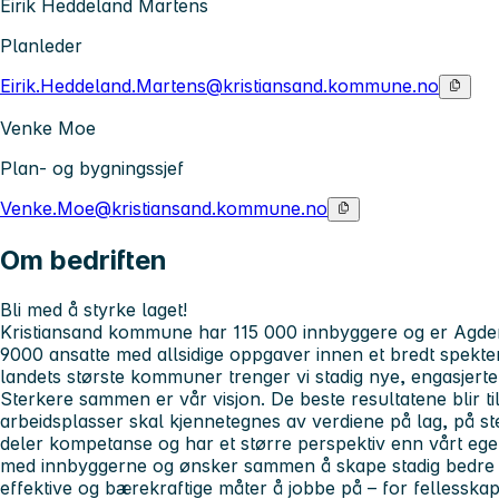
Eirik Heddeland Martens
Planleder
Eirik.Heddeland.Martens@kristiansand.kommune.no
Venke Moe
Plan- og bygningssjef
Venke.Moe@kristiansand.kommune.no
Om bedriften
Bli med å styrke laget!
Kristiansand kommune har 115 000 innbyggere og er Agders 
9000 ansatte med allsidige oppgaver innen et bredt spekt
landets største kommuner trenger vi stadig nye, engasjert
Sterkere sammen er vår visjon.
De beste resultatene blir t
arbeidsplasser skal kjennetegnes av verdiene
på
lag, på st
deler kompetanse og har et større perspektiv enn vårt eget
med innbyggerne og ønsker sammen å skape stadig bedre tjen
effektive og bærekraftige måter å jobbe på – for fellesskape